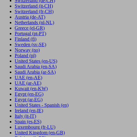
Switzerland
(de-CH)
Switzerland
(it-CH)
Switzerland
(fr-CH)
Austria
(de-AT)
Netherlands
(nl-NL)
Greece
(el-GR)
Portugal
(pt-PT)
Finland
(fi)
Sweden
(sv-SE)
Norway
(no)
Poland
(pl)
United States
(en-US)
Saudi Arabia
(en-SA)
Saudi Arabia
(ar-SA)
UAE
(en-AE)
UAE
(ar-AE)
Kuwait
(en-KW)
Egypt
(en-EG)
Egypt
(ar-EG)
United States - Spanish
(en)
Ireland
(en-IE)
Italy
(it-IT)
Spain
(es-ES)
Luxembourg
(fr-LU)
United Kingdom
(en-GB)