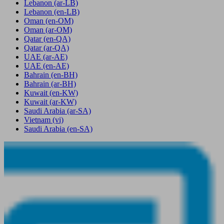
Lebanon
(ar-LB)
Lebanon
(en-LB)
Oman
(en-OM)
Oman
(ar-OM)
Qatar
(en-QA)
Qatar
(ar-QA)
UAE
(ar-AE)
UAE
(en-AE)
Bahrain
(en-BH)
Bahrain
(ar-BH)
Kuwait
(en-KW)
Kuwait
(ar-KW)
Saudi Arabia
(ar-SA)
Vietnam
(vi)
Saudi Arabia
(en-SA)