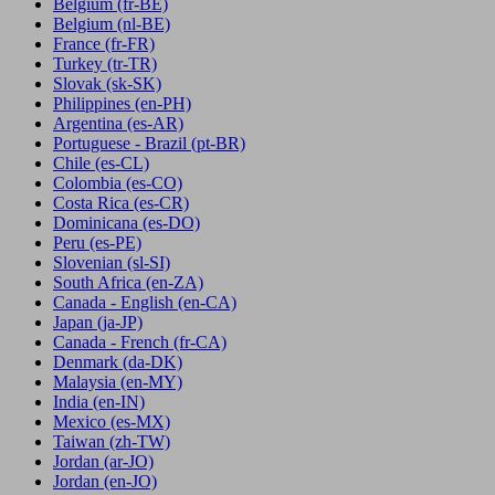
Belgium
(fr-BE)
Belgium
(nl-BE)
France
(fr-FR)
Turkey
(tr-TR)
Slovak
(sk-SK)
Philippines
(en-PH)
Argentina
(es-AR)
Portuguese - Brazil
(pt-BR)
Chile
(es-CL)
Colombia
(es-CO)
Costa Rica
(es-CR)
Dominicana
(es-DO)
Peru
(es-PE)
Slovenian
(sl-SI)
South Africa
(en-ZA)
Canada - English
(en-CA)
Japan
(ja-JP)
Canada - French
(fr-CA)
Denmark
(da-DK)
Malaysia
(en-MY)
India
(en-IN)
Mexico
(es-MX)
Taiwan
(zh-TW)
Jordan
(ar-JO)
Jordan
(en-JO)