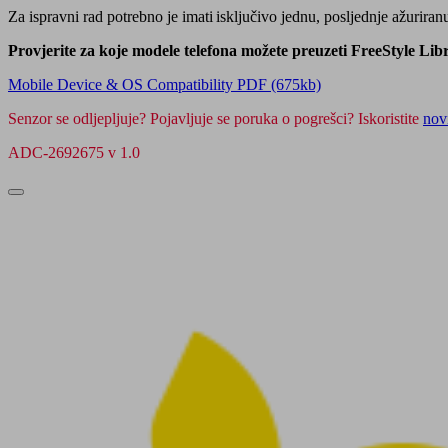
Za ispravni rad potrebno je imati isključivo jednu, posljednje ažuriran
Provjerite za koje modele telefona možete preuzeti FreeStyle Li
Mobile Device & OS Compatibility PDF (675kb)
Senzor se odljepljuje? Pojavljuje se poruka o pogrešci? Iskoristite
nov
ADC-2692675 v 1.0