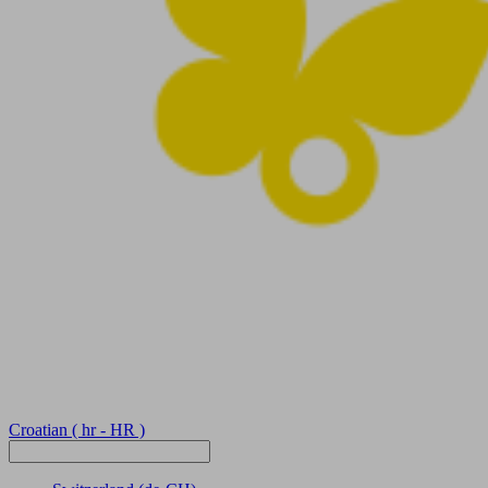
Croatian
( hr - HR )