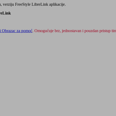
u, verziju FreeStyle LibreLink aplikacije.
breLink
i Obrazac za pomoć
. Omogućuje brz, jednostavan i pouzdan pristup ti