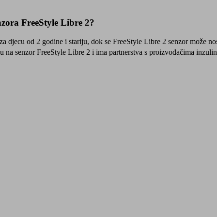
nzora FreeStyle Libre 2?
za djecu od 2 godine i stariju, dok se FreeStyle Libre 2 senzor može nosi
 na senzor FreeStyle Libre 2 i ima partnerstva s proizvođačima inzulin