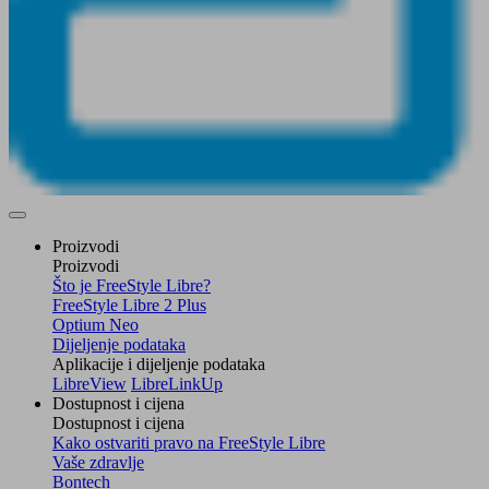
Proizvodi
Proizvodi
Što je FreeStyle Libre?
FreeStyle Libre 2 Plus
Optium Neo
Dijeljenje podataka
Aplikacije i dijeljenje podataka
LibreView
LibreLinkUp
Dostupnost i cijena
Dostupnost i cijena
Kako ostvariti pravo na FreeStyle Libre
Vaše zdravlje
Bontech