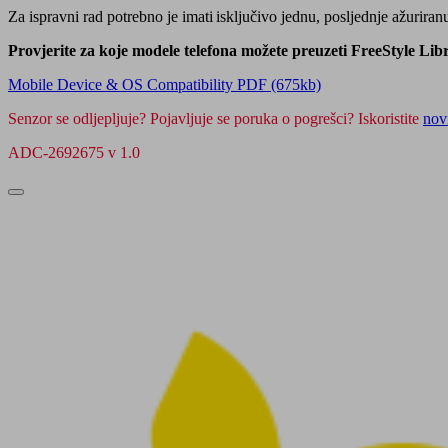
Za ispravni rad potrebno je imati isključivo jednu, posljednje ažuriran
Provjerite za koje modele telefona možete preuzeti FreeStyle Li
Mobile Device & OS Compatibility PDF (675kb)
Senzor se odljepljuje? Pojavljuje se poruka o pogrešci? Iskoristite
nov
ADC-2692675 v 1.0