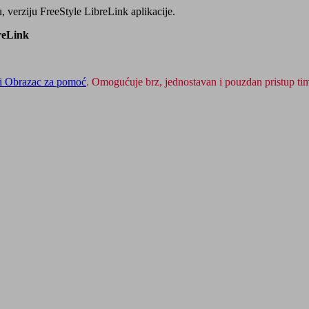
u, verziju FreeStyle LibreLink aplikacije.
breLink
i Obrazac za pomoć
. Omogućuje brz, jednostavan i pouzdan pristup ti