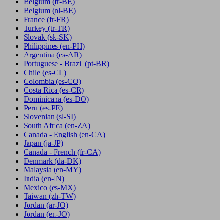
Belgium
(fr-BE)
Belgium
(nl-BE)
France
(fr-FR)
Turkey
(tr-TR)
Slovak
(sk-SK)
Philippines
(en-PH)
Argentina
(es-AR)
Portuguese - Brazil
(pt-BR)
Chile
(es-CL)
Colombia
(es-CO)
Costa Rica
(es-CR)
Dominicana
(es-DO)
Peru
(es-PE)
Slovenian
(sl-SI)
South Africa
(en-ZA)
Canada - English
(en-CA)
Japan
(ja-JP)
Canada - French
(fr-CA)
Denmark
(da-DK)
Malaysia
(en-MY)
India
(en-IN)
Mexico
(es-MX)
Taiwan
(zh-TW)
Jordan
(ar-JO)
Jordan
(en-JO)