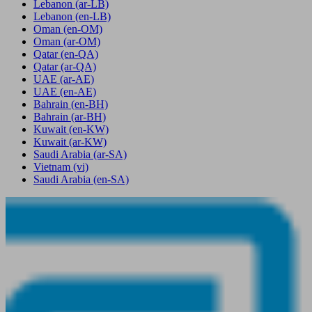
Lebanon
(ar-LB)
Lebanon
(en-LB)
Oman
(en-OM)
Oman
(ar-OM)
Qatar
(en-QA)
Qatar
(ar-QA)
UAE
(ar-AE)
UAE
(en-AE)
Bahrain
(en-BH)
Bahrain
(ar-BH)
Kuwait
(en-KW)
Kuwait
(ar-KW)
Saudi Arabia
(ar-SA)
Vietnam
(vi)
Saudi Arabia
(en-SA)