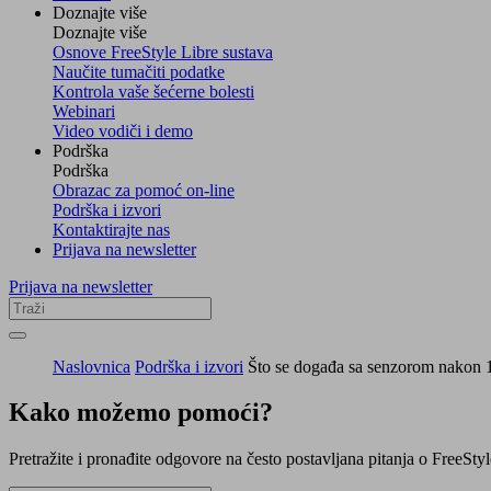
Doznajte više
Doznajte više
Osnove FreeStyle Libre sustava
Naučite tumačiti podatke
Kontrola vaše šećerne bolesti
Webinari
Video vodiči i demo
Podrška
Podrška
Obrazac za pomoć on-line
Podrška i izvori
Kontaktirajte nas
Prijava na newsletter
Prijava na newsletter
Naslovnica
Podrška i izvori
Što se događa sa senzorom nakon 1
Kako možemo pomoći?
Pretražite i pronađite odgovore na često postavljana pitanja o FreeSty