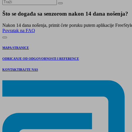
Što se događa sa senzorom nakon 14 dana nošenja?
Nakon 14 dana nošenja, primit ćete poruku putem aplikacije FreeStyle 
Povratak na FAQ
MAPA STRANICE
ODRICANJE OD ODGOVORNOSTI I REFERENCE
KONTAKTIRAJTE NAS