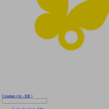
Croatian
( hr - HR )