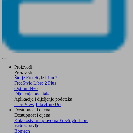
Proizvodi
Proizvodi
Što je FreeStyle Libre?
FreeStyle Libre 2 Plus
Optium Neo
Dijeljenje podataka
Aplikacije i dijeljenje podataka
LibreView
LibreLinkUp
Dostupnost i cijena
Dostupnost i cijena
Kako ostvariti pravo na FreeStyle Libre
Vaše zdravlje
Bontech