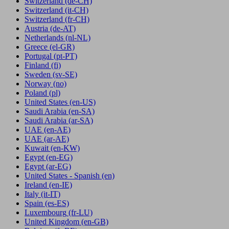
Switzerland
(de-CH)
Switzerland
(it-CH)
Switzerland
(fr-CH)
Austria
(de-AT)
Netherlands
(nl-NL)
Greece
(el-GR)
Portugal
(pt-PT)
Finland
(fi)
Sweden
(sv-SE)
Norway
(no)
Poland
(pl)
United States
(en-US)
Saudi Arabia
(en-SA)
Saudi Arabia
(ar-SA)
UAE
(en-AE)
UAE
(ar-AE)
Kuwait
(en-KW)
Egypt
(en-EG)
Egypt
(ar-EG)
United States - Spanish
(en)
Ireland
(en-IE)
Italy
(it-IT)
Spain
(es-ES)
Luxembourg
(fr-LU)
United Kingdom
(en-GB)