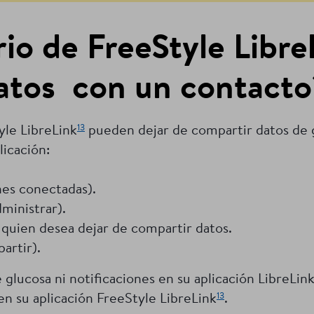
io de FreeStyle Libre
datos con un contacto
13
tyle LibreLink
pueden dejar de compartir datos de
licación:
es conectadas).
ministrar).
quien desea dejar de compartir datos.
artir).
e glucosa ni notificaciones en su aplicación LibreLi
13
en su aplicación FreeStyle LibreLink
.