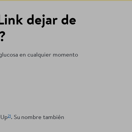
Link dejar de
?
 glucosa en cualquier momento
21
nkUp
. Su nombre también