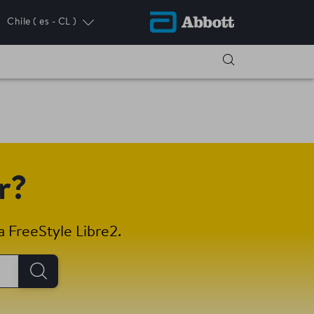
Chile
( es - CL )
 NEW TAB
r?
 FreeStyle Libre2.