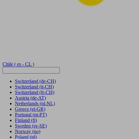
Chile
( es - CL )
Switzerland
(de-CH)
Switzerland
(it-CH)
Switzerland
(fr-CH)
Austria
(de-AT)
Netherlands
(nl-NL)
Greece
(el-GR)
Portugal
(pt-PT)
Finland
(fi)
Sweden
(sv-SE)
Norway
(no)
Poland
(pl)