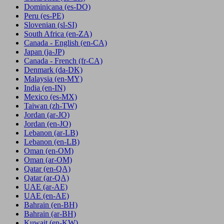
Dominicana
(es-DO)
Peru
(es-PE)
Slovenian
(sl-SI)
South Africa
(en-ZA)
Canada - English
(en-CA)
Japan
(ja-JP)
Canada - French
(fr-CA)
Denmark
(da-DK)
Malaysia
(en-MY)
India
(en-IN)
Mexico
(es-MX)
Taiwan
(zh-TW)
Jordan
(ar-JO)
Jordan
(en-JO)
Lebanon
(ar-LB)
Lebanon
(en-LB)
Oman
(en-OM)
Oman
(ar-OM)
Qatar
(en-QA)
Qatar
(ar-QA)
UAE
(ar-AE)
UAE
(en-AE)
Bahrain
(en-BH)
Bahrain
(ar-BH)
Kuwait
(en-KW)