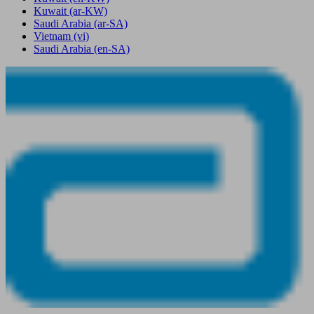
Kuwait
(ar-KW)
Saudi Arabia
(ar-SA)
Vietnam
(vi)
Saudi Arabia
(en-SA)