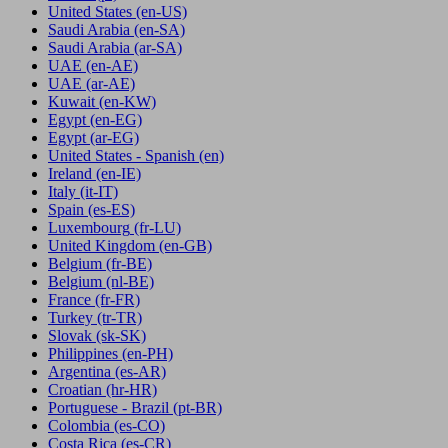
United States
(en-US)
Saudi Arabia
(en-SA)
Saudi Arabia
(ar-SA)
UAE
(en-AE)
UAE
(ar-AE)
Kuwait
(en-KW)
Egypt
(en-EG)
Egypt
(ar-EG)
United States - Spanish
(en)
Ireland
(en-IE)
Italy
(it-IT)
Spain
(es-ES)
Luxembourg
(fr-LU)
United Kingdom
(en-GB)
Belgium
(fr-BE)
Belgium
(nl-BE)
France
(fr-FR)
Turkey
(tr-TR)
Slovak
(sk-SK)
Philippines
(en-PH)
Argentina
(es-AR)
Croatian
(hr-HR)
Portuguese - Brazil
(pt-BR)
Colombia
(es-CO)
Costa Rica
(es-CR)