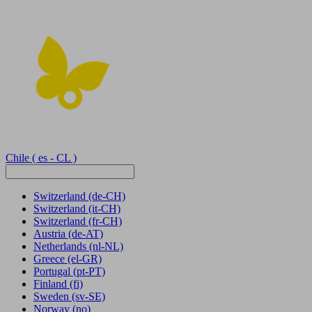
Chile
( es - CL )
Switzerland
(de-CH)
Switzerland
(it-CH)
Switzerland
(fr-CH)
Austria
(de-AT)
Netherlands
(nl-NL)
Greece
(el-GR)
Portugal
(pt-PT)
Finland
(fi)
Sweden
(sv-SE)
Norway
(no)