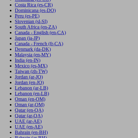
Costa Rica
(es-CR)
Dominicana
(es-DO)
Peru
(es-PE)
Slovenian
(sl-SI)
South Africa
(en-ZA)
Canada - English
(en-CA)
Japan
(ja-JP)
Canada - French
(fr-CA)
Denmark
(da-DK)
Malaysia
(en-MY)
India
(en-IN)
Mexico
(es-MX)
Taiwan
(zh-TW)
Jordan
(ar-JO)
Jordan
(en-JO)
Lebanon
(ar-LB)
Lebanon
(en-LB)
Oman
(en-OM)
Oman
(ar-OM)
Qatar
(en-QA)
Qatar
(ar-QA)
UAE
(ar-AE)
UAE
(en-AE)
Bahrain
(en-BH)
Bahrain
(ar-BH)