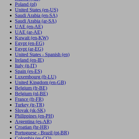
Poland
(pl)
United States
(en-US)
Saudi Arabia
(en-SA)
Saudi Arabia
(ar-SA)
UAE
(en-AE)
UAE
(ar-AE)
Kuwait
(en-KW)
Egypt
(en-EG)
Egypt
(ar-EG)
United States - Spanish
(en)
Ireland
(en-IE)
Italy
(it-IT)
Spain
(es-ES)
Luxembourg
(fr-LU)
United Kingdom
(en-GB)
Belgium
(fr-BE)
Belgium
(nl-BE)
France
(fr-FR)
Turkey
(tr-TR)
Slovak
(sk-SK)
Philippines
(en-PH)
Argentina
(es-AR)
Croatian
(hr-HR)
Portuguese - Brazil
(pt-BR)
Colombia
(es-CO)