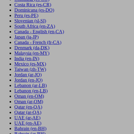
Costa Rica
(es-CR)
Dominicana
(es-DO)
Peru
(es-PE)
Slovenian
(sl-SI)
South Africa
(en-ZA)
Canada - English
(en-CA)
Japan
(ja-JP)
Canada - French
(fr-CA)
Denmark
(da-DK)
Malaysia
(en-MY)
India
(en-IN)
Mexico
(es-MX)
Taiwan
(zh-TW)
Jordan
(ar-JO)
Jordan
(en-JO)
Lebanon
(ar-LB)
Lebanon
(en-LB)
Oman
(en-OM)
Oman
(ar-OM)
Qatar
(en-QA)
Qatar
(ar-QA)
UAE
(ar-AE)
UAE
(en-AE)
Bahrain
(en-BH)
Bahrain
(ar-BH)