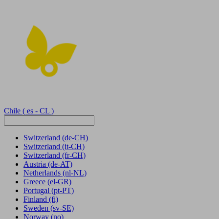
Chile
( es - CL )
Switzerland
(de-CH)
Switzerland
(it-CH)
Switzerland
(fr-CH)
Austria
(de-AT)
Netherlands
(nl-NL)
Greece
(el-GR)
Portugal
(pt-PT)
Finland
(fi)
Sweden
(sv-SE)
Norway
(no)