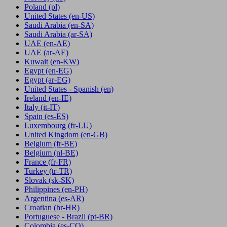
Poland
(pl)
United States
(en-US)
Saudi Arabia
(en-SA)
Saudi Arabia
(ar-SA)
UAE
(en-AE)
UAE
(ar-AE)
Kuwait
(en-KW)
Egypt
(en-EG)
Egypt
(ar-EG)
United States - Spanish
(en)
Ireland
(en-IE)
Italy
(it-IT)
Spain
(es-ES)
Luxembourg
(fr-LU)
United Kingdom
(en-GB)
Belgium
(fr-BE)
Belgium
(nl-BE)
France
(fr-FR)
Turkey
(tr-TR)
Slovak
(sk-SK)
Philippines
(en-PH)
Argentina
(es-AR)
Croatian
(hr-HR)
Portuguese - Brazil
(pt-BR)
Colombia
(es-CO)