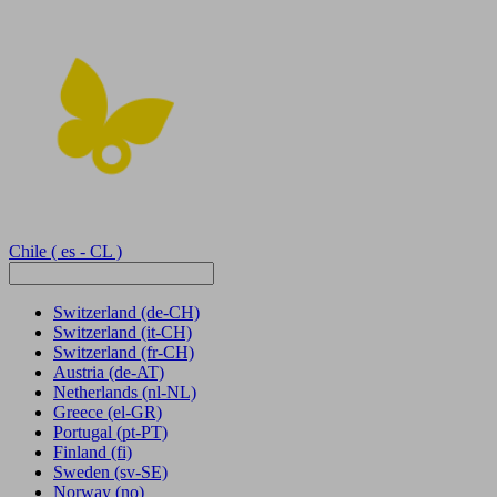
Chile
( es - CL )
Switzerland
(de-CH)
Switzerland
(it-CH)
Switzerland
(fr-CH)
Austria
(de-AT)
Netherlands
(nl-NL)
Greece
(el-GR)
Portugal
(pt-PT)
Finland
(fi)
Sweden
(sv-SE)
Norway
(no)