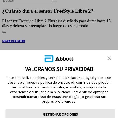
¿Cuánto dura el sensor FreeStyle Libre 2?
El sensor Freestyle Libre 2 Plus esta diseñado para durar hasta 15
días y deberá ser reemplazado luego de este período
MAPA DEL SITIO
DESCARGOS Y REFERENCIAS
CONTÁCTENOS
VALORAMOS SU PRIVACIDAD
Este sitio utiliza cookies y tecnologías relacionadas, tal y como se
describe en nuestra política de privacidad, con fines que pueden
incluir el funcionamiento del sitio, el análisis, la mejora de la
experiencia del usuario o la publicidad. Usted puede optar por
consentir nuestro uso de estas tecnologías, o gestionar sus
propias preferencias.
MANTÉNGASE EN CONTACTO
GESTIONAR OPCIONES