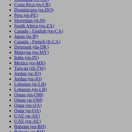
Costa Rica
(es-CR)
Dominicana
(es-DO)
Peru
(es-PE)
Slovenian
(sl-SI)
South Africa
(en-ZA)
Canada - English
(en-CA)
Japan
(ja-JP)
Canada - French
(fr-CA)
Denmark
(da-DK)
Malaysia
(en-MY)
India
(en-IN)
Mexico
(es-MX)
Taiwan
(zh-TW)
Jordan
(ar-JO)
Jordan
(en-JO)
Lebanon
(ar-LB)
Lebanon
(en-LB)
Oman
(en-OM)
Oman
(ar-OM)
Qatar
(en-QA)
Qatar
(ar-QA)
UAE
(ar-AE)
UAE
(en-AE)
Bahrain
(en-BH)
Bahrain
(ar-BH)