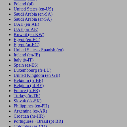
Poland
(pl)
United States
(en-US)
Saudi Arabia
(en-SA)
Saudi Arabia
(ar-SA)
UAE
(en-AE)
UAE
(ar-AE)
Kuwait
(en-KW)
Egypt
(en-EG)
Egypt
(ar-EG)
United States - Spanish
(en)
Ireland
(en-IE)
Italy
(it-IT)
Spain
(es-ES)
Luxembourg
(fr-LU)
United Kingdom
(en-GB)
Belgium
(fr-BE)
Belgium
(nl-BE)
France
(fr-FR)
Turkey
(tr-TR)
Slovak
(sk-SK)
Philippines
(en-PH)
Argentina
(es-AR)
Croatian
(hr-HR)
Portuguese - Brazil
(pt-BR)
Colombia
(es-CO)