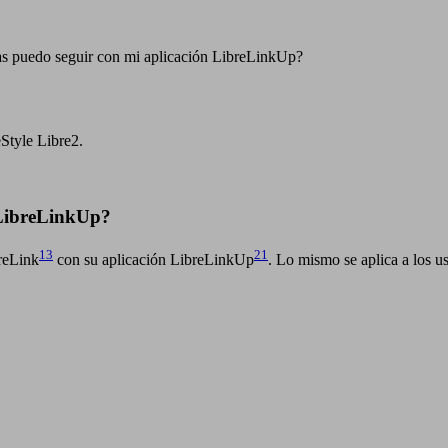
as puedo seguir con mi aplicación LibreLinkUp?
eStyle Libre2.
 LibreLinkUp?
13
21
breLink
con su aplicación LibreLinkUp
. Lo mismo se aplica a los u