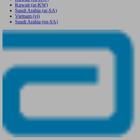
Kuwait
(ar-KW)
Saudi Arabia
(ar-SA)
Vietnam
(vi)
Saudi Arabia
(en-SA)