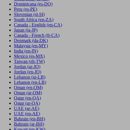
Dominicana
(es-DO)
Peru
(es-PE)
Slovenian
(sl-SI)
South Africa
(en-ZA)
Canada - English
(en-CA)
Japan
(ja-JP)
Canada - French
(fr-CA)
Denmark
(da-DK)
Malaysia
(en-MY)
India
(en-IN)
Mexico
(es-MX)
Taiwan
(zh-TW)
Jordan
(ar-JO)
Jordan
(en-JO)
Lebanon
(ar-LB)
Lebanon
(en-LB)
Oman
(en-OM)
Oman
(ar-OM)
Qatar
(en-QA)
Qatar
(ar-QA)
UAE
(ar-AE)
UAE
(en-AE)
Bahrain
(en-BH)
Bahrain
(ar-BH)
Kuwait
(en-KW)