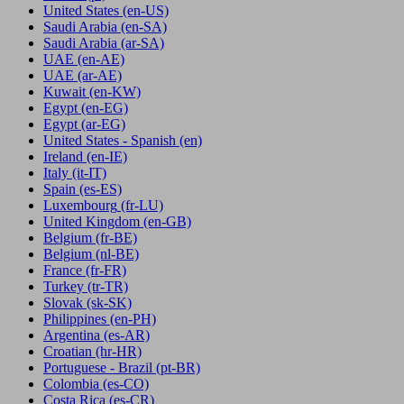
United States
(en-US)
Saudi Arabia
(en-SA)
Saudi Arabia
(ar-SA)
UAE
(en-AE)
UAE
(ar-AE)
Kuwait
(en-KW)
Egypt
(en-EG)
Egypt
(ar-EG)
United States - Spanish
(en)
Ireland
(en-IE)
Italy
(it-IT)
Spain
(es-ES)
Luxembourg
(fr-LU)
United Kingdom
(en-GB)
Belgium
(fr-BE)
Belgium
(nl-BE)
France
(fr-FR)
Turkey
(tr-TR)
Slovak
(sk-SK)
Philippines
(en-PH)
Argentina
(es-AR)
Croatian
(hr-HR)
Portuguese - Brazil
(pt-BR)
Colombia
(es-CO)
Costa Rica
(es-CR)