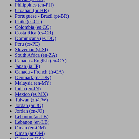
Philippines
(en-PH)
Croatian
(hr-HR)
Portuguese - Brazil
(pt-BR)
Chile
(es-CL)
Colombia
(es-CO)
Costa Rica
(es-CR)
Dominicana
(es-DO)
Peru
(es-PE)
Slovenian
(sl-SI)
South Africa
(en-ZA)
Canada - English
(en-CA)
Japan
(ja-JP)
Canada - French
(fr-CA)
Denmark
(da-DK)
Malaysia
(en-MY)
India
(en-IN)
Mexico
(es-MX)
Taiwan
(zh-TW)
Jordan
(ar-JO)
Jordan
(en-JO)
Lebanon
(ar-LB)
Lebanon
(en-LB)
Oman
(en-OM)
Oman
(ar-OM)
Qatar
(en-QA)