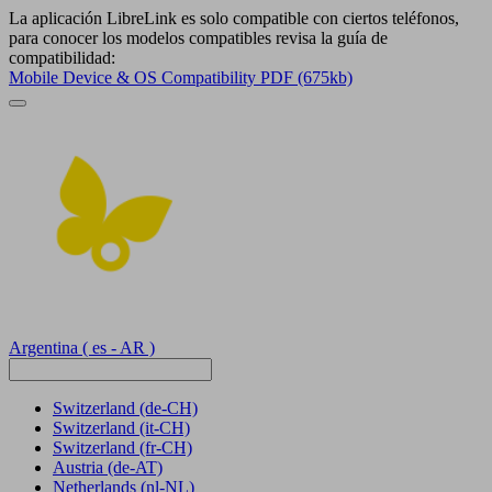
La aplicación LibreLink es solo compatible con ciertos teléfonos,
para conocer los modelos compatibles revisa la guía de
compatibilidad:
Mobile Device & OS Compatibility PDF (675kb)
Argentina
( es - AR )
Switzerland
(de-CH)
Switzerland
(it-CH)
Switzerland
(fr-CH)
Austria
(de-AT)
Netherlands
(nl-NL)