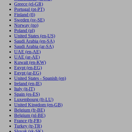
Greece
(el-GR)
Portugal
(pt-PT)
Finland
(fi)
Sweden
(sv-SE)
Norway
(no)
Poland
(pl)
United States
(en-US)
Saudi Arabia
(en-SA)
Saudi Arabia
(ar-SA)
UAE
(en-AE)
UAE
(ar-AE)
Kuwait
(en-KW)
Egypt
(en-EG)
Egypt
(ar-EG)
United States - Spanish
(en)
Ireland
(en-IE)
Italy
(it-IT)
Spain
(es-ES)
Luxembourg
(fr-LU)
United Kingdom
(en-GB)
Belgium
(fr-BE)
Belgium
(nl-BE)
France
(fr-FR)
Turkey
(tr-TR)
Slovak
(sk-SK)