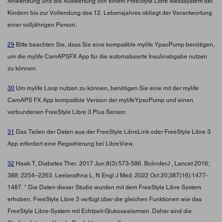
Anwendung und die Auswertung von einem FreeStyle Libre Messsystem bei
Kindern bis zur Vollendung des 12. Lebensjahres obliegt der Verantwortung
einer volljährigen Person.
29
Bitte beachten Sie, dass Sie eine kompatible mylife YpsoPump benötigen,
um die mylife CamAPSFX App für die automatisierte Insulinabgabe nutzen
zu können.
30
Um mylife Loop nutzen zu können, benötigen Sie eine mit der mylife
CamAPS FX App kompatible Version der mylifeYpsoPump und einen
verbundenen FreeStyle Libre 3 Plus Sensor.
31
Das Teilen der Daten aus der FreeStyle LibreLink oder FreeStyle Libre 3
App erfordert eine Registrierung bei LibreView.
32
Haak T, Diabetes Ther. 2017 Jun;8(3):573-586. BolinderJ , Lancet 2016;
388: 2254–2263. Leelarathna L, N Engl J Med. 2022 Oct 20;387(16):1477-
1487. * Die Daten dieser Studie wurden mit dem FreeStyle Libre System
erhoben. FreeStyle Libre 3 verfügt über die gleichen Funktionen wie das
FreeStyle Libre-System mit Echtzeit-Glukosealarmen. Daher sind die