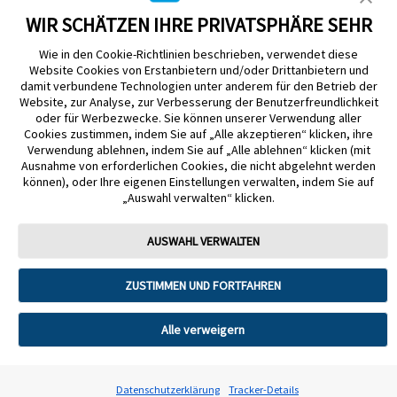
WIR SCHÄTZEN IHRE PRIVATSPHÄRE SEHR
Wie in den Cookie-Richtlinien beschrieben, verwendet diese
Website Cookies von Erstanbietern und/oder Drittanbietern und
damit verbundene Technologien unter anderem für den Betrieb der
Website, zur Analyse, zur Verbesserung der Benutzerfreundlichkeit
Impressum
Nutzungsbedingungen
Datenschutzerklärung
oder für Werbezwecke. Sie können unserer Verwendung aller
Cookie Richtlinie
Barrierefreiheitserklärung
Cookies zustimmen, indem Sie auf „Alle akzeptieren“ klicken, ihre
Verwendung ablehnen, indem Sie auf „Alle ablehnen“ klicken (mit
Mitteilung zur Datenverordnung
Cookie-Präferenzen
Ausnahme von erforderlichen Cookies, die nicht abgelehnt werden
können), oder Ihre eigenen Einstellungen verwalten, indem Sie auf
„Auswahl verwalten“ klicken.
Copyright © 2026 Abbott. Alle Rechte vorbehalten. Libre, das
Schmetterlingslogo, die Form und das Erscheinungsbild des Sensors, die
Farbe Gelb sowie sämtliche damit zusammenhängende Marken und/oder
AUSWAHL VERWALTEN
Designs sind das geistige Eigentum der Abbott Unternehmensgruppe in
ausgewählten Ländern.
ZUSTIMMEN UND FORTFAHREN
Tandem Diabetes Care, Inc. Alle Rechte vorbehalten. Tandem Diabetes
Care, die Tandem Logos, Control-IQ, Control-IQ+, t:slim X2, t:slim, Tandem
t:slim Mobile App und Tandem Source sind eingetragene Marken oder
Marken von Tandem Diabetes Care, Inc. in den USA und/oder anderen
Alle verweigern
Ländern.
ADC-2621330 v9.0
Datenschutzerklärung
Tracker-Details