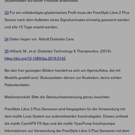
Studiendaten auf beide Produkte anwendbar.
33
Für ein vollständiges glykämisches Profil muss der FreeStyle Libre 2 Plus
Sensor nach dem Auftreten eines Signalverlustes einmalig gescannt werden
und alle 15 Tage ersetzt werden.
34
Daten liegen vor. Abbott Diabetes Care.
35
Hilliard, M., et al. Diabetes Technology & Therapeutics. (2019).
https://doi.org/10.1089/dia.2019.0142
.
Bei den hier gezeigten Bildern handelt es sich um Agenturfotos, die mit
Modells gestellt sind. Glukosedaten dienen zur Illustration, keine echten
Patientendaten.
Medizinprodukt. Bitte die Gebrauchsanweisung genau beachten.
FreeStyle Libre 3 Plus Sensoren sind freigegeben für die Verwendung mit
dem mylife Loop System zur automatisierten Insulinabgabe. Dieses umfasst
die mylife CamAPS FX App und die mylife YpsoPump Insulinpumpe.
Informationen zur Verwendung der FreeStyle Libre 3 Plus Sensoren mit dem