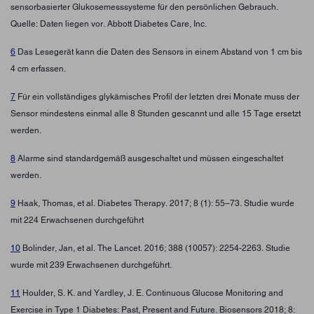
sensorbasierter Glukosemesssysteme für den persönlichen Gebrauch.
Quelle: Daten liegen vor. Abbott Diabetes Care, Inc.
6
Das Lesegerät kann die Daten des Sensors in einem Abstand von 1 cm bis
4 cm erfassen.
7
Für ein vollständiges glykämisches Profil der letzten drei Monate muss der
Sensor mindestens einmal alle 8 Stunden gescannt und alle 15 Tage ersetzt
werden.
8
Alarme sind standardgemäß ausgeschaltet und müssen eingeschaltet
werden.
9
Haak, Thomas, et al. Diabetes Therapy. 2017; 8 (1): 55–73. Studie wurde
mit 224 Erwachsenen durchgeführt
10
Bolinder, Jan, et al. The Lancet. 2016; 388 (10057): 2254-2263. Studie
wurde mit 239 Erwachsenen durchgeführt.
11
Houlder, S. K. and Yardley, J. E. Continuous Glucose Monitoring and
Exercise in Type 1 Diabetes: Past, Present and Future. Biosensors 2018; 8: