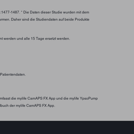
):1477-1487. * Die Daten dieser Studie wurden mit dem
larmen. Daher sind die Studiendaten auf beide Produkte
nt werden und alle 15 Tage ersetzt werden.
n Patientendaten.
s umfasst die mylife CamAPS FX App und die mylife YpsoPump
ndbuch der mylife CamAPS FX App.