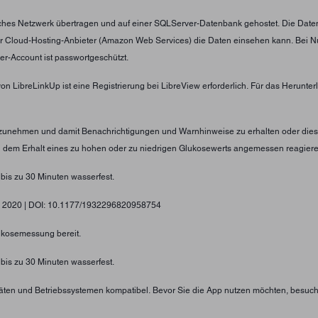
tliches Netzwerk übertragen und auf einer SQLServer-Datenbank gehostet. Die Date
er Cloud-Hosting-Anbieter (Amazon Web Services) die Daten einsehen kann. Bei N
er-Account ist passwortgeschützt.
von LibreLinkUp ist eine Registrierung bei LibreView erforderlich. Für das Herunt
nzunehmen und damit Benachrichtigungen und Warnhinweise zu erhalten oder diese
ei dem Erhalt eines zu hohen oder zu niedrigen Glukosewerts angemessen reagier
 bis zu 30 Minuten wasserfest.
gy, 2020 | DOI: 10.1177/1932296820958754
lukosemessung bereit.
 bis zu 30 Minuten wasserfest.
eräten und Betriebssystemen kompatibel. Bevor Sie die App nutzen möchten, besuc