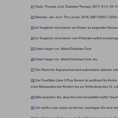
21
Haak, Thomas, et al. Diabetes Therapy. 2017; 8 (1): 55–
22
Bolinder, Jan, et al. The Lancet. 2016; 388 (10057): 225
23
Im Vergleich mit anderen am Körper zu tragenden Sensore
24
Im Vergleich mit anderen vom Patienten selbst anzubring
25
Daten liegen vor. Abbott Diabetes Care.
26
Daten liegen vor. Abbott Diabetes Care, Inc.
27
Der Alarm bei Signalverlust wird automatisch aktiviert, s
28
Der FreeStyle Libre 3 Plus Sensor ist zertifiziert für Ki
Libre Messsystem bei Kindern bis zur Vollendung des 12. Leb
29
Bitte beachten Sie, dass Sie eine kompatible mylife Yps
30
Um mylife Loop nutzen zu können, benötigen Sie eine mi