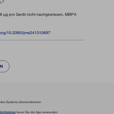
3
n.
016 μg pro Gerät nicht nachgewiesen. MBPA
oi.org/10.3390/ijms241310697
EN
n des Systems übereinstimmen.
bilitätsliste
bevor Sie die App verwenden.