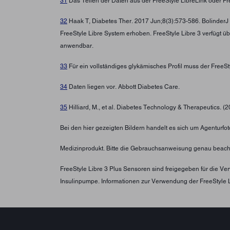
31
Das Teilen der Daten aus der FreeStyle LibreLink oder Fre
32
Haak T, Diabetes Ther. 2017 Jun;8(3):573-586. BolinderJ
FreeStyle Libre System erhoben. FreeStyle Libre 3 verfügt ü
anwendbar.
33
Für ein vollständiges glykämisches Profil muss der FreeS
34
Daten liegen vor. Abbott Diabetes Care.
35
Hilliard, M., et al. Diabetes Technology & Therapeutics. (
Bei den hier gezeigten Bildern handelt es sich um Agenturfoto
Medizinprodukt. Bitte die Gebrauchsanweisung genau beach
FreeStyle Libre 3 Plus Sensoren sind freigegeben für die 
Insulinpumpe. Informationen zur Verwendung der FreeStyle 