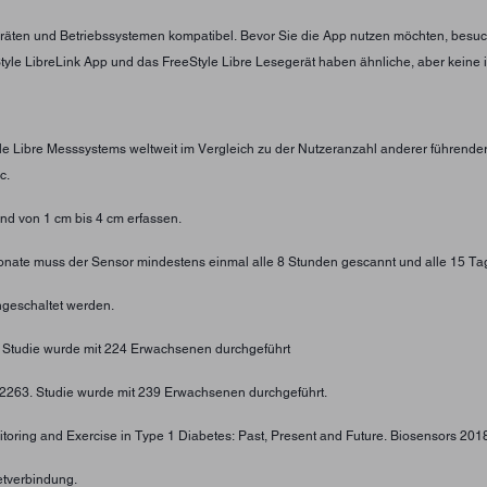
eräten und Betriebssystemen kompatibel. Bevor Sie die App nutzen möchten, besuc
eStyle LibreLink App und das FreeStyle Libre Lesegerät haben ähnliche, aber keine 
yle Libre Messsystems weltweit im Vergleich zu der Nutzeranzahl anderer führend
c.
d von 1 cm bis 4 cm erfassen.
 Monate muss der Sensor mindestens einmal alle 8 Stunden gescannt und alle 15 Ta
geschaltet werden.
. Studie wurde mit 224 Erwachsenen durchgeführt
4-2263. Studie wurde mit 239 Erwachsenen durchgeführt.
toring and Exercise in Type 1 Diabetes: Past, Present and Future. Biosensors 2018;
etverbindung.