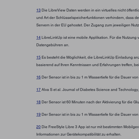
13
Die LibreView Daten werden in ein virtuelles nicht öffen
und Art der Schlüsselspeicherfunktionen verhindern, dass d
Servern in der EU gehostet. Der Zugang zum jeweiligen Nutz
14
LibreLinkUp ist eine mobile Applikation. Für die Nutzung 
Datengebühren an.
15
Es besteht die Möglichkeit, die LibreLinkUp Einladung a
basierend auf Ihren Kenntnissen und Erfahrungen treffen, b
16
Der Sensor ist in bis zu 1 m Wassertiefe für die Dauer von
17
Alva S et al. Journal of Diabetes Science and Technolo
18
Der Sensor ist 60 Minuten nach der Aktivierung für die G
19
Der Sensor ist in bis zu 1 m Wassertiefe für die Dauer von
20
Die FreeStyle Libre 3 App ist nur mit bestimmten Mobilg
Informationen zur Gerätekompatibilität zu erhalten.