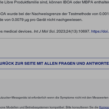
yle Libre Produktfamilie sind, können IBOA oder MBPA enthalte
. IBOA wurde bei der Nachweisgrenze der Testmethode von 0.0
e von 0.0079 μg pro Gerät nicht nachgewiesen.
tes medical devices.
Int J Mol Sci
. 2023;24(13):10697.
https://d
URÜCK ZUR SEITE MIT ALLEN FRAGEN UND ANTWORT
lutzucker-Messgeräts ist erforderlich wenn die Symptome nicht mit den Messwerte
hone Modellen und Betriebssystemen kompatibel. Bitte konsultieren Sie die
Kompati