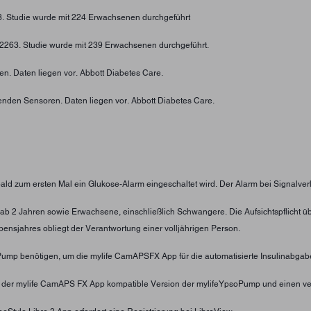
73. Studie wurde mit 224 Erwachsenen durchgeführt
4-2263. Studie wurde mit 239 Erwachsenen durchgeführt.
n. Daten liegen vor. Abbott Diabetes Care.
enden Sensoren. Daten liegen vor. Abbott Diabetes Care.
obald zum ersten Mal ein Glukose-Alarm eingeschaltet wird. Der Alarm bei Signalver
nder ab 2 Jahren sowie Erwachsene, einschließlich Schwangere. Die Aufsichtspflic
ensjahres obliegt der Verantwortung einer volljährigen Person.
oPump benötigen, um die mylife CamAPSFX App für die automatisierte Insulinabgab
t der mylife CamAPS FX App kompatible Version der mylifeYpsoPump und einen ve