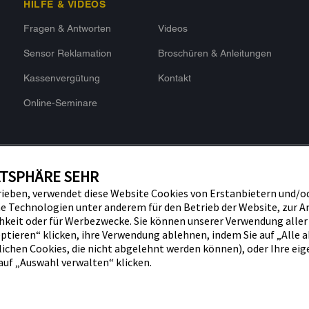
HILFE & VIDEOS
Fragen & Antworten
Videos
Sensor Reklamation
Broschüren & Anleitungen
Kassenvergütung
Kontakt
Online-Seminare
ATSPHÄRE SEHR
rieben, verwendet diese Website Cookies von Erstanbietern und/o
 Technologien unter anderem für den Betrieb der Website, zur An
chmetterlingslogo, die Form und das
hkeit oder für Werbezwecke. Sie können unserer Verwendung aller
Impressum
Nutzungs
che damit zusammenhängende Marken
ptieren“ klicken, ihre Verwendung ablehnen, indem Sie auf „Alle 
Barrierefreiheitserklärung
ernehmensgruppe in ausgewählten
ichen Cookies, die nicht abgelehnt werden können), oder Ihre ei
auf „Auswahl verwalten“ klicken.
Diabetes Care, die Tandem Logos,
e App und Tandem Source sind
Inc. in den USA und/oder anderen