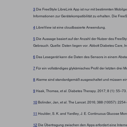
3
Die FreeStyle LibreLink App ist nur mit bestimmten Mobilg
Informationen zur Gerätekompatibilität zu erhalten. Die Fre
4
LibreView ist eine cloudbasierte Anwendung.
5
Die Aussage basiert auf der Anzahl der Nutzer des FreeSt
Gebrauch. Quelle: Daten liegen vor. Abbott Diabetes Care, In
6
Das Lesegerät kann die Daten des Sensors in einem Abstan
7
Für ein vollständiges glykämisches Profil der letzten drei
8
Alarme sind standardgemäß ausgeschaltet und müssen ein
9
Haak, Thomas, et al. Diabetes Therapy. 2017; 8 (1): 55–73
10
Bolinder, Jan, et al. The Lancet. 2016; 388 (10057): 225
11
Houlder, S. K. and Yardley, J. E. Continuous Glucose Moni
12
Die Übertragung zwischen den Apps erfordert eine Intern