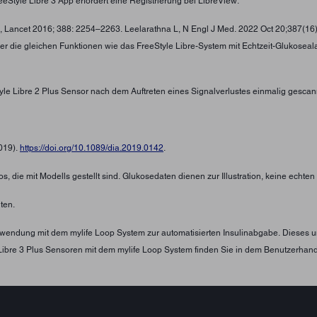
eStyle Libre 3 App erfordert eine Registrierung bei LibreView.
 , Lancet 2016; 388: 2254–2263. Leelarathna L, N Engl J Med. 2022 Oct 20;387(16
ber die gleichen Funktionen wie das FreeStyle Libre-System mit Echtzeit-Glukosea
tyle Libre 2 Plus Sensor nach dem Auftreten eines Signalverlustes einmalig gescan
2019).
https://doi.org/10.1089/dia.2019.0142
.
s, die mit Modells gestellt sind. Glukosedaten dienen zur Illustration, keine echte
ten.
Verwendung mit dem mylife Loop System zur automatisierten Insulinabgabe. Diese
Libre 3 Plus Sensoren mit dem mylife Loop System finden Sie in dem Benutzerha