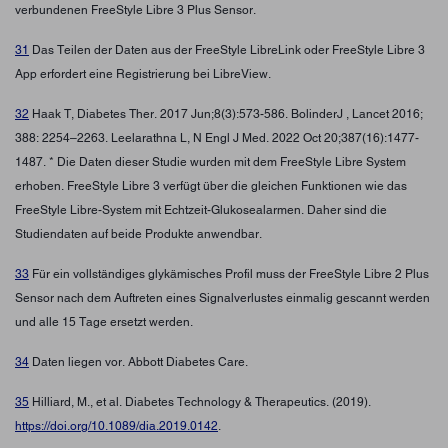
verbundenen FreeStyle Libre 3 Plus Sensor.
31
Das Teilen der Daten aus der FreeStyle LibreLink oder FreeStyle Libre 3
App erfordert eine Registrierung bei LibreView.
32
Haak T, Diabetes Ther. 2017 Jun;8(3):573-586. BolinderJ , Lancet 2016;
388: 2254–2263. Leelarathna L, N Engl J Med. 2022 Oct 20;387(16):1477-
1487. * Die Daten dieser Studie wurden mit dem FreeStyle Libre System
erhoben. FreeStyle Libre 3 verfügt über die gleichen Funktionen wie das
FreeStyle Libre-System mit Echtzeit-Glukosealarmen. Daher sind die
Studiendaten auf beide Produkte anwendbar.
33
Für ein vollständiges glykämisches Profil muss der FreeStyle Libre 2 Plus
Sensor nach dem Auftreten eines Signalverlustes einmalig gescannt werden
und alle 15 Tage ersetzt werden.
34
Daten liegen vor. Abbott Diabetes Care.
35
Hilliard, M., et al. Diabetes Technology & Therapeutics. (2019).
https://doi.org/10.1089/dia.2019.0142
.