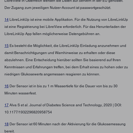
LibreView in Österreich werden die Daten auf Servern in der EU gehostet.
Der Zugang zum jeweiligen Nutzer-Account ist passwortgeschützt.
14
LibreLinkUp ist eine mobile Applikation. Für die Nutzung von LibreLinkUp
ist eine Registrierung bei LibreView erforderlich. Für das Herunterladen der
LibreLinkUp App fallen möglicherweise Datengebühren an.
15
Es besteht die Möglichkeit, die LibreLinkUp Einladung anzunehmen und
damit Benachrichtigungen und Warnhinweise zu erhalten oder diese
abzulehnen. Eine Entscheidung hierüber sollten Sie basierend auf Ihren
Kenntnissen und Erfahrungen treffen, bei dem Erhalt eines zu hohen oder zu
niedrigen Glukosewerts angemessen reagieren zu können.
16
Der Sensor ist in bis zu 1 m Wassertiefe für die Dauer von bis zu 30
Minuten wasserfest.
17
Alva S et al. Journal of Diabetes Science and Technology, 2020 | DOI:
10.1177/1932296820958754
18
Der Sensor ist 60 Minuten nach der Aktivierung für die Glukosemessung
bereit.