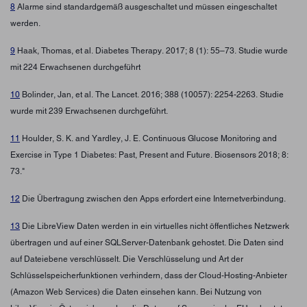
8
Alarme sind standardgemäß ausgeschaltet und müssen eingeschaltet
werden.
9
Haak, Thomas, et al. Diabetes Therapy. 2017; 8 (1): 55–73. Studie wurde
mit 224 Erwachsenen durchgeführt
10
Bolinder, Jan, et al. The Lancet. 2016; 388 (10057): 2254-2263. Studie
wurde mit 239 Erwachsenen durchgeführt.
11
Houlder, S. K. and Yardley, J. E. Continuous Glucose Monitoring and
Exercise in Type 1 Diabetes: Past, Present and Future. Biosensors 2018; 8:
73."
12
Die Übertragung zwischen den Apps erfordert eine Internetverbindung.
13
Die LibreView Daten werden in ein virtuelles nicht öffentliches Netzwerk
übertragen und auf einer SQLServer-Datenbank gehostet. Die Daten sind
auf Dateiebene verschlüsselt. Die Verschlüsselung und Art der
Schlüsselspeicherfunktionen verhindern, dass der Cloud-Hosting-Anbieter
(Amazon Web Services) die Daten einsehen kann. Bei Nutzung von