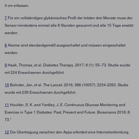
4 cm erfassen.
7
Für ein vollständiges glykämisches Profil der letzten drei Monate muss der
Sensor mindestens einmal alle 8 Stunden gescannt und alle 15 Tage ersetzt
werden.
8
Alarme sind standardgemäß ausgeschaltet und müssen eingeschaltet
werden.
9
Haak, Thomas, et al. Diabetes Therapy. 2017; 8 (1): 55–73. Studie wurde
mit 224 Erwachsenen durchgeführt
10
Bolinder, Jan, et al. The Lancet. 2016; 388 (10057): 2254-2263. Studie
wurde mit 239 Erwachsenen durchgeführt.
11
Houlder, S. K. and Yardley, J. E. Continuous Glucose Monitoring and
Exercise in Type 1 Diabetes: Past, Present and Future. Biosensors 2018; 8:
73."
12
Die Übertragung zwischen den Apps erfordert eine Internetverbindung.