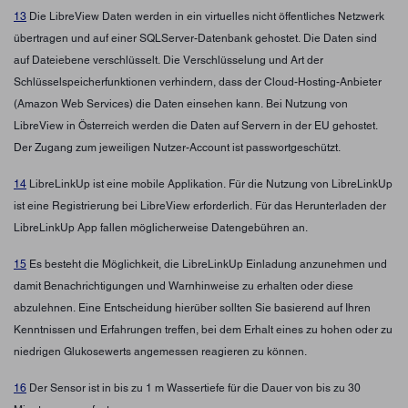
13
Die LibreView Daten werden in ein virtuelles nicht öffentliches Netzwerk
übertragen und auf einer SQLServer-Datenbank gehostet. Die Daten sind
auf Dateiebene verschlüsselt. Die Verschlüsselung und Art der
Schlüsselspeicherfunktionen verhindern, dass der Cloud-Hosting-Anbieter
(Amazon Web Services) die Daten einsehen kann. Bei Nutzung von
LibreView in Österreich werden die Daten auf Servern in der EU gehostet.
Der Zugang zum jeweiligen Nutzer-Account ist passwortgeschützt.
14
LibreLinkUp ist eine mobile Applikation. Für die Nutzung von LibreLinkUp
ist eine Registrierung bei LibreView erforderlich. Für das Herunterladen der
LibreLinkUp App fallen möglicherweise Datengebühren an.
15
Es besteht die Möglichkeit, die LibreLinkUp Einladung anzunehmen und
damit Benachrichtigungen und Warnhinweise zu erhalten oder diese
abzulehnen. Eine Entscheidung hierüber sollten Sie basierend auf Ihren
Kenntnissen und Erfahrungen treffen, bei dem Erhalt eines zu hohen oder zu
niedrigen Glukosewerts angemessen reagieren zu können.
16
Der Sensor ist in bis zu 1 m Wassertiefe für die Dauer von bis zu 30