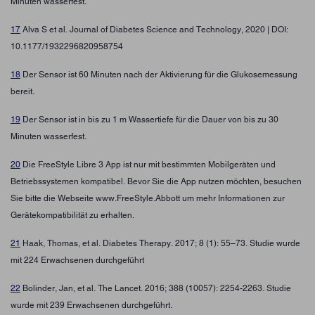
Minuten wasserfest.
17
Alva S et al. Journal of Diabetes Science and Technology, 2020 | DOI:
10.1177/1932296820958754
18
Der Sensor ist 60 Minuten nach der Aktivierung für die Glukosemessung
bereit.
19
Der Sensor ist in bis zu 1 m Wassertiefe für die Dauer von bis zu 30
Minuten wasserfest.
20
Die FreeStyle Libre 3 App ist nur mit bestimmten Mobilgeräten und
Betriebssystemen kompatibel. Bevor Sie die App nutzen möchten, besuchen
Sie bitte die Webseite www.FreeStyle.Abbott um mehr Informationen zur
Gerätekompatibilität zu erhalten.
21
Haak, Thomas, et al. Diabetes Therapy. 2017; 8 (1): 55–73. Studie wurde
mit 224 Erwachsenen durchgeführt
22
Bolinder, Jan, et al. The Lancet. 2016; 388 (10057): 2254-2263. Studie
wurde mit 239 Erwachsenen durchgeführt.