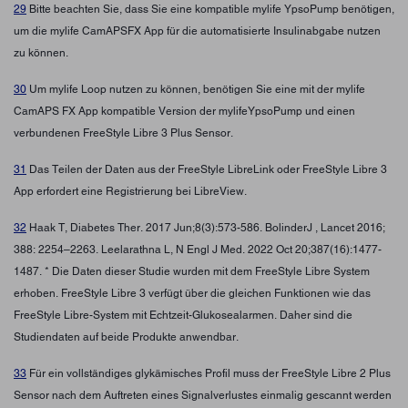
29
Bitte beachten Sie, dass Sie eine kompatible mylife YpsoPump benötigen,
um die mylife CamAPSFX App für die automatisierte Insulinabgabe nutzen
zu können.
30
Um mylife Loop nutzen zu können, benötigen Sie eine mit der mylife
CamAPS FX App kompatible Version der mylifeYpsoPump und einen
verbundenen FreeStyle Libre 3 Plus Sensor.
31
Das Teilen der Daten aus der FreeStyle LibreLink oder FreeStyle Libre 3
App erfordert eine Registrierung bei LibreView.
32
Haak T, Diabetes Ther. 2017 Jun;8(3):573-586. BolinderJ , Lancet 2016;
388: 2254–2263. Leelarathna L, N Engl J Med. 2022 Oct 20;387(16):1477-
1487. * Die Daten dieser Studie wurden mit dem FreeStyle Libre System
erhoben. FreeStyle Libre 3 verfügt über die gleichen Funktionen wie das
FreeStyle Libre-System mit Echtzeit-Glukosealarmen. Daher sind die
Studiendaten auf beide Produkte anwendbar.
33
Für ein vollständiges glykämisches Profil muss der FreeStyle Libre 2 Plus
Sensor nach dem Auftreten eines Signalverlustes einmalig gescannt werden