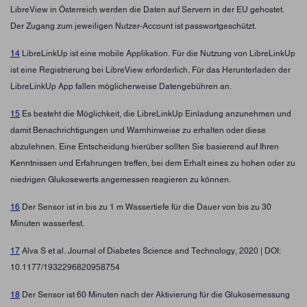
LibreView in Österreich werden die Daten auf Servern in der EU gehostet.
Der Zugang zum jeweiligen Nutzer-Account ist passwortgeschützt.
14
LibreLinkUp ist eine mobile Applikation. Für die Nutzung von LibreLinkUp
ist eine Registrierung bei LibreView erforderlich. Für das Herunterladen der
LibreLinkUp App fallen möglicherweise Datengebühren an.
15
Es besteht die Möglichkeit, die LibreLinkUp Einladung anzunehmen und
damit Benachrichtigungen und Warnhinweise zu erhalten oder diese
abzulehnen. Eine Entscheidung hierüber sollten Sie basierend auf Ihren
Kenntnissen und Erfahrungen treffen, bei dem Erhalt eines zu hohen oder zu
niedrigen Glukosewerts angemessen reagieren zu können.
16
Der Sensor ist in bis zu 1 m Wassertiefe für die Dauer von bis zu 30
Minuten wasserfest.
17
Alva S et al. Journal of Diabetes Science and Technology, 2020 | DOI:
10.1177/1932296820958754
18
Der Sensor ist 60 Minuten nach der Aktivierung für die Glukosemessung