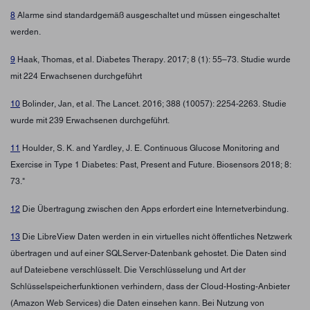
8
Alarme sind standardgemäß ausgeschaltet und müssen eingeschaltet
werden.
9
Haak, Thomas, et al. Diabetes Therapy. 2017; 8 (1): 55–73. Studie wurde
mit 224 Erwachsenen durchgeführt
10
Bolinder, Jan, et al. The Lancet. 2016; 388 (10057): 2254-2263. Studie
wurde mit 239 Erwachsenen durchgeführt.
11
Houlder, S. K. and Yardley, J. E. Continuous Glucose Monitoring and
Exercise in Type 1 Diabetes: Past, Present and Future. Biosensors 2018; 8:
73."
12
Die Übertragung zwischen den Apps erfordert eine Internetverbindung.
13
Die LibreView Daten werden in ein virtuelles nicht öffentliches Netzwerk
übertragen und auf einer SQLServer-Datenbank gehostet. Die Daten sind
auf Dateiebene verschlüsselt. Die Verschlüsselung und Art der
Schlüsselspeicherfunktionen verhindern, dass der Cloud-Hosting-Anbieter
(Amazon Web Services) die Daten einsehen kann. Bei Nutzung von