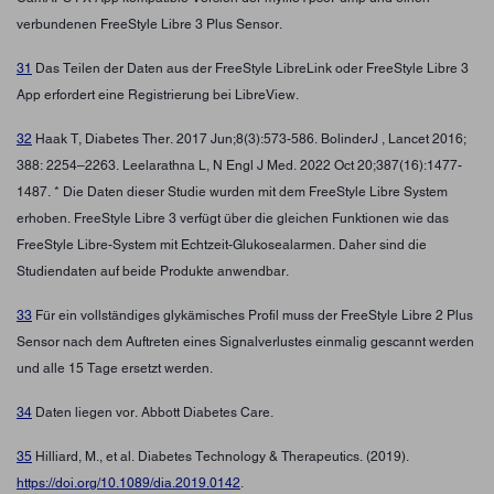
verbundenen FreeStyle Libre 3 Plus Sensor.
31
Das Teilen der Daten aus der FreeStyle LibreLink oder FreeStyle Libre 3
App erfordert eine Registrierung bei LibreView.
32
Haak T, Diabetes Ther. 2017 Jun;8(3):573-586. BolinderJ , Lancet 2016;
388: 2254–2263. Leelarathna L, N Engl J Med. 2022 Oct 20;387(16):1477-
1487. * Die Daten dieser Studie wurden mit dem FreeStyle Libre System
erhoben. FreeStyle Libre 3 verfügt über die gleichen Funktionen wie das
FreeStyle Libre-System mit Echtzeit-Glukosealarmen. Daher sind die
Studiendaten auf beide Produkte anwendbar.
33
Für ein vollständiges glykämisches Profil muss der FreeStyle Libre 2 Plus
Sensor nach dem Auftreten eines Signalverlustes einmalig gescannt werden
und alle 15 Tage ersetzt werden.
34
Daten liegen vor. Abbott Diabetes Care.
35
Hilliard, M., et al. Diabetes Technology & Therapeutics. (2019).
https://doi.org/10.1089/dia.2019.0142
.