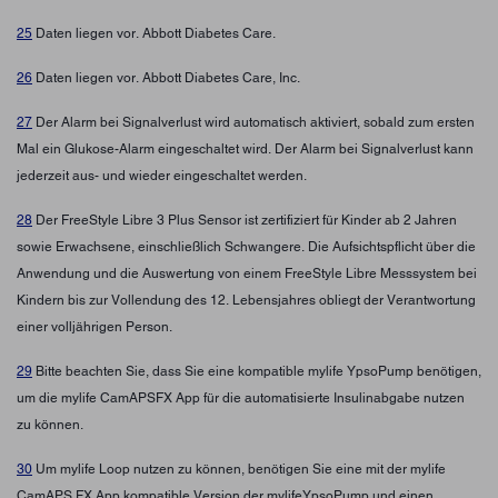
25
Daten liegen vor. Abbott Diabetes Care.
26
Daten liegen vor. Abbott Diabetes Care, Inc.
27
Der Alarm bei Signalverlust wird automatisch aktiviert, sobald zum ersten
Mal ein Glukose-Alarm eingeschaltet wird. Der Alarm bei Signalverlust kann
jederzeit aus- und wieder eingeschaltet werden.
28
Der FreeStyle Libre 3 Plus Sensor ist zertifiziert für Kinder ab 2 Jahren
sowie Erwachsene, einschließlich Schwangere. Die Aufsichtspflicht über die
Anwendung und die Auswertung von einem FreeStyle Libre Messsystem bei
Kindern bis zur Vollendung des 12. Lebensjahres obliegt der Verantwortung
einer volljährigen Person.
29
Bitte beachten Sie, dass Sie eine kompatible mylife YpsoPump benötigen,
um die mylife CamAPSFX App für die automatisierte Insulinabgabe nutzen
zu können.
30
Um mylife Loop nutzen zu können, benötigen Sie eine mit der mylife
CamAPS FX App kompatible Version der mylifeYpsoPump und einen