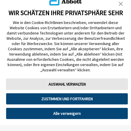
KUNDENSHOP
WIR SCHÄTZEN IHRE PRIVATSPHÄRE SEHR
Wie in den Cookie-Richtlinien beschrieben, verwendet diese
Website Cookies von Erstanbietern und/oder Drittanbietern und
damit verbundene Technologien unter anderem für den Betrieb der
Website, zur Analyse, zur Verbesserung der Benutzerfreundlichkeit
oder für Werbezwecke. Sie können unserer Verwendung aller
Cookies zustimmen, indem Sie auf „Alle akzeptieren“ klicken, ihre
Impressum
Nutzungsbedingungen
Datenschutzerklärung
Verwendung ablehnen, indem Sie auf „Alle ablehnen“ klicken (mit
Ausnahme von erforderlichen Cookies, die nicht abgelehnt werden
Cookie Richtlinie
Barrierefreiheitserklärung
können), oder Ihre eigenen Einstellungen verwalten, indem Sie auf
Mitteilung zur Datenverordnung
Cookie-Präferenzen
„Auswahl verwalten“ klicken.
Copyright © 2026 Abbott. Alle Rechte vorbehalten. Libre, das
AUSWAHL VERWALTEN
Schmetterlingslogo, die Form und das Erscheinungsbild des Sensors, die
Farbe Gelb sowie sämtliche damit zusammenhängende Marken und/oder
Designs sind das geistige Eigentum der Abbott Unternehmensgruppe in
ZUSTIMMEN UND FORTFAHREN
ausgewählten Ländern.
Tandem Diabetes Care, Inc. Alle Rechte vorbehalten. Tandem Diabetes
Alle verweigern
Care, die Tandem Logos, Control-IQ, Control-IQ+, t:slim X2, t:slim, Tandem
t:slim Mobile App und Tandem Source sind eingetragene Marken oder
Marken von Tandem Diabetes Care, Inc. in den USA und/oder anderen
Ländern.