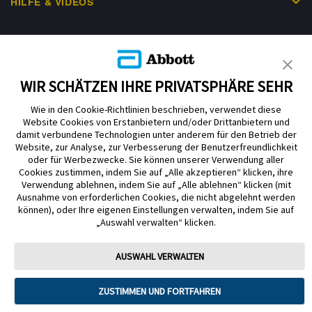
HILFE & VIDEOS
KUNDENSHOP
WIR SCHÄTZEN IHRE PRIVATSPHÄRE SEHR
Wie in den Cookie-Richtlinien beschrieben, verwendet diese
Website Cookies von Erstanbietern und/oder Drittanbietern und
damit verbundene Technologien unter anderem für den Betrieb der
Website, zur Analyse, zur Verbesserung der Benutzerfreundlichkeit
Impressum
Nutzungsbedingungen
Datenschutzerklärung
oder für Werbezwecke. Sie können unserer Verwendung aller
Cookie Richtlinie
Barrierefreiheitserklärung
Cookies zustimmen, indem Sie auf „Alle akzeptieren“ klicken, ihre
Verwendung ablehnen, indem Sie auf „Alle ablehnen“ klicken (mit
Mitteilung zur Datenverordnung
Cookie-Präferenzen
Ausnahme von erforderlichen Cookies, die nicht abgelehnt werden
können), oder Ihre eigenen Einstellungen verwalten, indem Sie auf
„Auswahl verwalten“ klicken.
Copyright © 2026 Abbott. Alle Rechte vorbehalten. Libre, das
Schmetterlingslogo, die Form und das Erscheinungsbild des Sensors, die
Farbe Gelb sowie sämtliche damit zusammenhängende Marken und/oder
AUSWAHL VERWALTEN
Designs sind das geistige Eigentum der Abbott Unternehmensgruppe in
ausgewählten Ländern.
ZUSTIMMEN UND FORTFAHREN
Tandem Diabetes Care, Inc. Alle Rechte vorbehalten. Tandem Diabetes
Care, die Tandem Logos, Control-IQ, Control-IQ+, t:slim X2, t:slim, Tandem