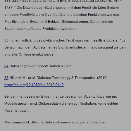
388: 2254–2263. Leelarathna L, N Engl J Med. 2022 Oct 20;387(16):1477-
1487. * Die Daten dieser Studie wurden mit dem FreeStyle Libre System
erhoben. FreeStyle Libre 3 verfügt über die gleichen Funktionen wie das
FreeStyle Libre-System mit Echtzeit-Glukosealarmen. Daher sind die
Studiendaten auf beide Produkte anwendbar.
33
Für ein vollständiges glykämisches Profil muss der FreeStyle Libre 2 Plus
Sensor nach dem Auftreten eines Signalverlustes einmalig gescannt werden
und alle 15 Tage ersetzt werden.
34
Daten liegen vor. Abbott Diabetes Care.
35
Hilliard, M., et al. Diabetes Technology & Therapeutics. (2019).
https://doi.org/10.1089/dia.2019.0142
.
Bei den hier gezeigten Bildern handelt es sich um Agenturfotos, die mit
Modells gestellt sind. Glukosedaten dienen zur Illustration, keine echten
Patientendaten.
Medizinprodukt. Bitte die Gebrauchsanweisung genau beachten.