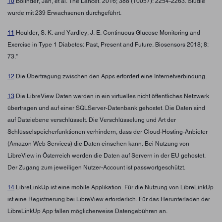
10
Bolinder, Jan, et al. The Lancet. 2016; 388 (10057): 2254-2263. Studie
wurde mit 239 Erwachsenen durchgeführt.
11
Houlder, S. K. and Yardley, J. E. Continuous Glucose Monitoring and
Exercise in Type 1 Diabetes: Past, Present and Future. Biosensors 2018; 8:
73."
12
Die Übertragung zwischen den Apps erfordert eine Internetverbindung.
13
Die LibreView Daten werden in ein virtuelles nicht öffentliches Netzwerk
übertragen und auf einer SQLServer-Datenbank gehostet. Die Daten sind
auf Dateiebene verschlüsselt. Die Verschlüsselung und Art der
Schlüsselspeicherfunktionen verhindern, dass der Cloud-Hosting-Anbieter
(Amazon Web Services) die Daten einsehen kann. Bei Nutzung von
LibreView in Österreich werden die Daten auf Servern in der EU gehostet.
Der Zugang zum jeweiligen Nutzer-Account ist passwortgeschützt.
14
LibreLinkUp ist eine mobile Applikation. Für die Nutzung von LibreLinkUp
ist eine Registrierung bei LibreView erforderlich. Für das Herunterladen der
LibreLinkUp App fallen möglicherweise Datengebühren an.