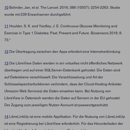
10
Bolinder, Jan, et al. The Lancet. 2016; 388 (10057): 2254-2263. Studie
wurde mit 239 Erwachsenen durchgeführt.
11
Houlder, S. K. and Yardley, J. E. Continuous Glucose Monitoring and
Exercise in Type 1 Diabetes: Past, Present and Future. Biosensors 2018; 8:
73."
12
Die Übertragung zwischen den Apps erfordert eine Internetverbindung.
13
Die LibreView Daten werden in ein virtuelles nicht öffentliches Netzwerk
übertragen und auf einer SQLServer-Datenbank gehostet. Die Daten sind
auf Dateiebene verschlüsselt. Die Verschlüsselung und Art der
Schlüsselspeicherfunktionen verhindern, dass der Cloud-Hosting-Anbieter
(Amazon Web Services) die Daten einsehen kann. Bei Nutzung von
LibreView in Österreich werden die Daten auf Servern in der EU gehostet.
Der Zugang zum jeweiligen Nutzer-Account ist passwortgeschützt.
14
LibreLinkUp ist eine mobile Applikation. Für die Nutzung von LibreLinkUp
ist eine Registrierung bei LibreView erforderlich. Für das Herunterladen der