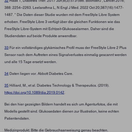
32
Haak T, Diabetes Ther. 2017 Jun;8(3):573-586. BolinderJ , Lancet 2016;
388: 2254–2263. Leelarathna L, N Engl J Med. 2022 Oct 20;387(16):1477-
1487. * Die Daten dieser Studie wurden mit dem FreeStyle Libre System
erhoben. FreeStyle Libre 3 verfügt über die gleichen Funktionen wie das
FreeStyle Libre-System mit Echtzeit-Glukosealarmen. Daher sind die
Studiendaten auf beide Produkte anwendbar.
33
Für ein vollständiges glykämisches Profil muss der FreeStyle Libre 2 Plus
Sensor nach dem Auftreten eines Signalverlustes einmalig gescannt werden
und alle 15 Tage ersetzt werden.
34
Daten liegen vor. Abbott Diabetes Care.
35
Hilliard, M., et al. Diabetes Technology & Therapeutics. (2019).
https://doi.org/10.1089/dia.2019.0142
.
Bei den hier gezeigten Bildern handelt es sich um Agenturfotos, die mit
Modells gestellt sind. Glukosedaten dienen zur Illustration, keine echten
Patientendaten.
Medizinprodukt. Bitte die Gebrauchsanweisung genau beachten.