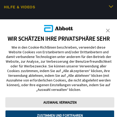
HILFE & VIDEOS
KUNDENSHOP
WIR SCHÄTZEN IHRE PRIVATSPHÄRE SEHR
Wie in den Cookie-Richtlinien beschrieben, verwendet diese
Website Cookies von Erstanbietern und/oder Drittanbietern und
damit verbundene Technologien unter anderem für den Betrieb der
Website, zur Analyse, zur Verbesserung der Benutzerfreundlichkeit
Impressum
Nutzungsbedingungen
Datenschutzerklärung
oder für Werbezwecke. Sie können unserer Verwendung aller
Cookie Richtlinie
Barrierefreiheitserklärung
Cookies zustimmen, indem Sie auf „Alle akzeptieren“ klicken, ihre
Verwendung ablehnen, indem Sie auf „Alle ablehnen“ klicken (mit
Mitteilung zur Datenverordnung
Cookie-Präferenzen
Ausnahme von erforderlichen Cookies, die nicht abgelehnt werden
können), oder Ihre eigenen Einstellungen verwalten, indem Sie auf
„Auswahl verwalten“ klicken.
Copyright © 2026 Abbott. Alle Rechte vorbehalten. Libre, das
Schmetterlingslogo, die Form und das Erscheinungsbild des Sensors, die
Farbe Gelb sowie sämtliche damit zusammenhängende Marken und/oder
AUSWAHL VERWALTEN
Designs sind das geistige Eigentum der Abbott Unternehmensgruppe in
ausgewählten Ländern.
ZUSTIMMEN UND FORTFAHREN
Tandem Diabetes Care, Inc. Alle Rechte vorbehalten. Tandem Diabetes