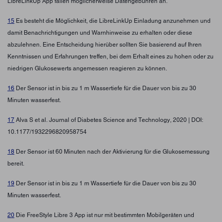
LibreLinkUp App fallen möglicherweise Datengebühren an.
15
Es besteht die Möglichkeit, die LibreLinkUp Einladung anzunehmen und
damit Benachrichtigungen und Warnhinweise zu erhalten oder diese
abzulehnen. Eine Entscheidung hierüber sollten Sie basierend auf Ihren
Kenntnissen und Erfahrungen treffen, bei dem Erhalt eines zu hohen oder zu
niedrigen Glukosewerts angemessen reagieren zu können.
16
Der Sensor ist in bis zu 1 m Wassertiefe für die Dauer von bis zu 30
Minuten wasserfest.
17
Alva S et al. Journal of Diabetes Science and Technology, 2020 | DOI:
10.1177/1932296820958754
18
Der Sensor ist 60 Minuten nach der Aktivierung für die Glukosemessung
bereit.
19
Der Sensor ist in bis zu 1 m Wassertiefe für die Dauer von bis zu 30
Minuten wasserfest.
20
Die FreeStyle Libre 3 App ist nur mit bestimmten Mobilgeräten und