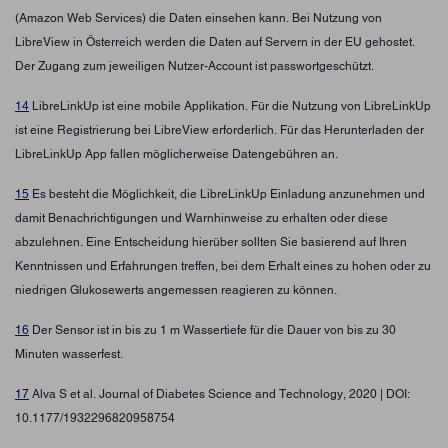
(Amazon Web Services) die Daten einsehen kann. Bei Nutzung von
LibreView in Österreich werden die Daten auf Servern in der EU gehostet.
Der Zugang zum jeweiligen Nutzer-Account ist passwortgeschützt.
14
LibreLinkUp ist eine mobile Applikation. Für die Nutzung von LibreLinkUp
ist eine Registrierung bei LibreView erforderlich. Für das Herunterladen der
LibreLinkUp App fallen möglicherweise Datengebühren an.
15
Es besteht die Möglichkeit, die LibreLinkUp Einladung anzunehmen und
damit Benachrichtigungen und Warnhinweise zu erhalten oder diese
abzulehnen. Eine Entscheidung hierüber sollten Sie basierend auf Ihren
Kenntnissen und Erfahrungen treffen, bei dem Erhalt eines zu hohen oder zu
niedrigen Glukosewerts angemessen reagieren zu können.
16
Der Sensor ist in bis zu 1 m Wassertiefe für die Dauer von bis zu 30
Minuten wasserfest.
17
Alva S et al. Journal of Diabetes Science and Technology, 2020 | DOI:
10.1177/1932296820958754