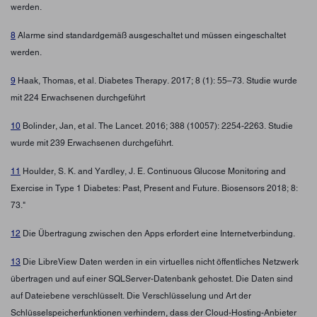
werden.
8
Alarme sind standardgemäß ausgeschaltet und müssen eingeschaltet
werden.
9
Haak, Thomas, et al. Diabetes Therapy. 2017; 8 (1): 55–73. Studie wurde
mit 224 Erwachsenen durchgeführt
10
Bolinder, Jan, et al. The Lancet. 2016; 388 (10057): 2254-2263. Studie
wurde mit 239 Erwachsenen durchgeführt.
11
Houlder, S. K. and Yardley, J. E. Continuous Glucose Monitoring and
Exercise in Type 1 Diabetes: Past, Present and Future. Biosensors 2018; 8:
73."
12
Die Übertragung zwischen den Apps erfordert eine Internetverbindung.
13
Die LibreView Daten werden in ein virtuelles nicht öffentliches Netzwerk
übertragen und auf einer SQLServer-Datenbank gehostet. Die Daten sind
auf Dateiebene verschlüsselt. Die Verschlüsselung und Art der
Schlüsselspeicherfunktionen verhindern, dass der Cloud-Hosting-Anbieter