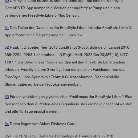
30
Um mylife Loop nutzen zu können, benötigen Sie eine mit der mylife
CamAPS FX App kompatible Version der mylifeYpsoPump und einen
verbundenen FreeStyle Libre 3 Plus Sensor.
31
Das Teilen der Daten aus der FreeStyle LibreLink oder FreeStyle Libre 3
App erfordert eine Registrierung bei LibreView.
32
Haak T, Diabetes Ther. 2017 Jun;8(3):573-586. BolinderJ , Lancet 2016;
388: 2254–2263. Leelarathna L, N Engl J Med. 2022 Oct 20;387(16):1477-
1487. * Die Daten dieser Studie wurden mit dem FreeStyle Libre System
erhoben. FreeStyle Libre 3 verfügt über die gleichen Funktionen wie das
FreeStyle Libre-System mit Echtzeit-Glukosealarmen. Daher sind die
Studiendaten auf beide Produkte anwendbar.
33
Für ein vollständiges glykämisches Profil muss der FreeStyle Libre 2 Plus
Sensor nach dem Auftreten eines Signalverlustes einmalig gescannt werden
und alle 15 Tage ersetzt werden.
34
Daten liegen vor. Abbott Diabetes Care.
35
Hilliard, M., et al. Diabetes Technology & Therapeutics. (2019).