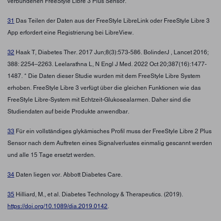
verbundenen FreeStyle Libre 3 Plus Sensor.
31
Das Teilen der Daten aus der FreeStyle LibreLink oder FreeStyle Libre 3
App erfordert eine Registrierung bei LibreView.
32
Haak T, Diabetes Ther. 2017 Jun;8(3):573-586. BolinderJ , Lancet 2016;
388: 2254–2263. Leelarathna L, N Engl J Med. 2022 Oct 20;387(16):1477-
1487. * Die Daten dieser Studie wurden mit dem FreeStyle Libre System
erhoben. FreeStyle Libre 3 verfügt über die gleichen Funktionen wie das
FreeStyle Libre-System mit Echtzeit-Glukosealarmen. Daher sind die
Studiendaten auf beide Produkte anwendbar.
33
Für ein vollständiges glykämisches Profil muss der FreeStyle Libre 2 Plus
Sensor nach dem Auftreten eines Signalverlustes einmalig gescannt werden
und alle 15 Tage ersetzt werden.
34
Daten liegen vor. Abbott Diabetes Care.
35
Hilliard, M., et al. Diabetes Technology & Therapeutics. (2019).
https://doi.org/10.1089/dia.2019.0142
.