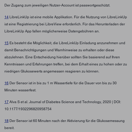
Der Zugang zum jeweiligen Nutzer-Account ist passwortgeschützt.
14
LibreLinkUp ist eine mobile Applikation. Für die Nutzung von LibreLinkUp
ist eine Registrierung bei LibreView erforderlich. Für das Herunterladen der
LibreLinkUp App fallen möglicherweise Datengebühren an.
15
Es besteht die Möglichkeit, die LibreLinkUp Einladung anzunehmen und
damit Benachrichtigungen und Warnhinweise zu erhalten oder diese
abzulehnen. Eine Entscheidung hierüber sollten Sie basierend auf Ihren
Kenntnissen und Erfahrungen treffen, bei dem Erhalt eines zu hohen oder zu
niedrigen Glukosewerts angemessen reagieren zu können.
16
Der Sensor ist in bis zu 1 m Wassertiefe für die Dauer von bis zu 30
Minuten wasserfest.
17
Alva S et al. Journal of Diabetes Science and Technology, 2020 | DOI:
10.1177/1932296820958754
18
Der Sensor ist 60 Minuten nach der Aktivierung für die Glukosemessung
bereit.