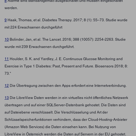
8
Alarme sind standardgemäß ausgeschaltet und müssen eingeschaltet
werden.
9
Haak, Thomas, et al. Diabetes Therapy. 2017; 8 (1): 55–73. Studie wurde
mit 224 Erwachsenen durchgeführt
10
Bolinder, Jan, et al. The Lancet. 2016; 388 (10057): 2254-2263. Studie
wurde mit 239 Erwachsenen durchgeführt.
11
Houlder, S. K. and Yardley, J. E. Continuous Glucose Monitoring and
Exercise in Type 1 Diabetes: Past, Present and Future. Biosensors 2018; 8:
73."
12
Die Übertragung zwischen den Apps erfordert eine Internetverbindung.
13
Die LibreView Daten werden in ein virtuelles nicht öffentliches Netzwerk
übertragen und auf einer SQLServer-Datenbank gehostet. Die Daten sind
auf Dateiebene verschlüsselt. Die Verschlüsselung und Art der
Schlüsselspeicherfunktionen verhindern, dass der Cloud-Hosting-Anbieter
(Amazon Web Services) die Daten einsehen kann. Bei Nutzung von
LibreView in Österreich werden die Daten auf Servern in der EU gehostet.