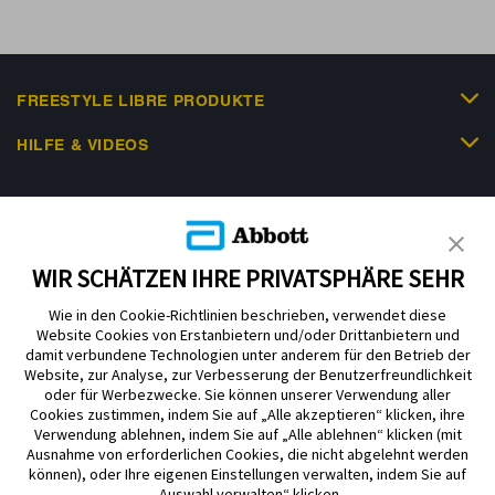
FREESTYLE LIBRE PRODUKTE
HILFE & VIDEOS
KUNDENSHOP
WIR SCHÄTZEN IHRE PRIVATSPHÄRE SEHR
Wie in den Cookie-Richtlinien beschrieben, verwendet diese
Website Cookies von Erstanbietern und/oder Drittanbietern und
damit verbundene Technologien unter anderem für den Betrieb der
Website, zur Analyse, zur Verbesserung der Benutzerfreundlichkeit
Impressum
Nutzungsbedingungen
Datenschutzerklärung
oder für Werbezwecke. Sie können unserer Verwendung aller
Cookie Richtlinie
Barrierefreiheitserklärung
Cookies zustimmen, indem Sie auf „Alle akzeptieren“ klicken, ihre
Verwendung ablehnen, indem Sie auf „Alle ablehnen“ klicken (mit
Mitteilung zur Datenverordnung
Cookie-Präferenzen
Ausnahme von erforderlichen Cookies, die nicht abgelehnt werden
können), oder Ihre eigenen Einstellungen verwalten, indem Sie auf
„Auswahl verwalten“ klicken.