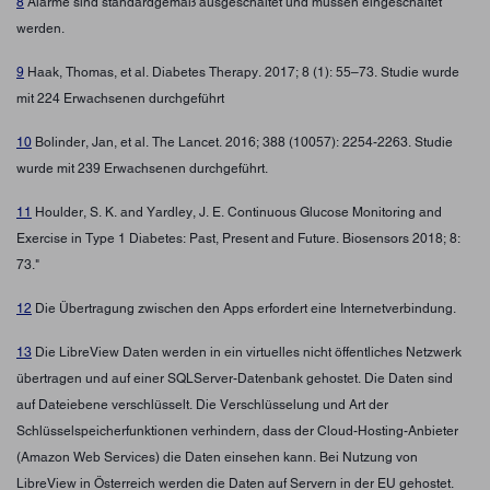
8
Alarme sind standardgemäß ausgeschaltet und müssen eingeschaltet
werden.
9
Haak, Thomas, et al. Diabetes Therapy. 2017; 8 (1): 55–73. Studie wurde
mit 224 Erwachsenen durchgeführt
10
Bolinder, Jan, et al. The Lancet. 2016; 388 (10057): 2254-2263. Studie
wurde mit 239 Erwachsenen durchgeführt.
11
Houlder, S. K. and Yardley, J. E. Continuous Glucose Monitoring and
Exercise in Type 1 Diabetes: Past, Present and Future. Biosensors 2018; 8:
73."
12
Die Übertragung zwischen den Apps erfordert eine Internetverbindung.
13
Die LibreView Daten werden in ein virtuelles nicht öffentliches Netzwerk
übertragen und auf einer SQLServer-Datenbank gehostet. Die Daten sind
auf Dateiebene verschlüsselt. Die Verschlüsselung und Art der
Schlüsselspeicherfunktionen verhindern, dass der Cloud-Hosting-Anbieter
(Amazon Web Services) die Daten einsehen kann. Bei Nutzung von
LibreView in Österreich werden die Daten auf Servern in der EU gehostet.