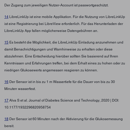
Der Zugang zum jeweiligen Nutzer-Account ist passwortgeschützt.
14
LibreLinkUp ist eine mobile Applikation. Für die Nutzung von LibreLinkUp
ist eine Registrierung bei LibreView erforderlich. Für das Herunterladen der
LibreLinkUp App fallen möglicherweise Datengebühren an.
15
Es besteht die Möglichkeit, die LibreLinkUp Einladung anzunehmen und
damit Benachrichtigungen und Warnhinweise zu erhalten oder diese
abzulehnen. Eine Entscheidung hierüber sollten Sie basierend auf Ihren
Kenntnissen und Erfahrungen treffen, bei dem Erhalt eines zu hohen oder zu
niedrigen Glukosewerts angemessen reagieren zu können.
16
Der Sensor ist in bis zu 1 m Wassertiefe für die Dauer von bis zu 30
Minuten wasserfest.
17
Alva S et al. Journal of Diabetes Science and Technology, 2020 | DOI:
10.1177/1932296820958754
18
Der Sensor ist 60 Minuten nach der Aktivierung für die Glukosemessung
bereit.