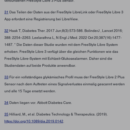
verbundenen FreeStyle Libre 3 Plus Sensor.
31
Das Teilen der Daten aus der FreeStyle LibreLink oder FreeStyle Libre 3
App erfordert eine Registrierung bei LibreView.
32
Haak T, Diabetes Ther. 2017 Jun;8(3):573-586. BolinderJ , Lancet 2016;
388: 2254–2263. Leelarathna L, N Engl J Med. 2022 Oct 20;387(16):1477-
1487. * Die Daten dieser Studie wurden mit dem FreeStyle Libre System
erhoben. FreeStyle Libre 3 verfügt über die gleichen Funktionen wie das
FreeStyle Libre-System mit Echtzeit-Glukosealarmen. Daher sind die
Studiendaten auf beide Produkte anwendbar.
33
Für ein vollständiges glykämisches Profil muss der FreeStyle Libre 2 Plus
Sensor nach dem Auftreten eines Signalverlustes einmalig gescannt werden
und alle 15 Tage ersetzt werden.
34
Daten liegen vor. Abbott Diabetes Care.
35
Hilliard, M., et al. Diabetes Technology & Therapeutics. (2019).
https://doi.org/10.1089/dia.2019.0142
.