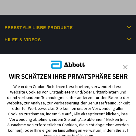
FREESTYLE LIBRE PRODUKTE
HILFE & VIDEOS
KUNDENSHOP
WIR SCHÄTZEN IHRE PRIVATSPHÄRE SEHR
Wie in den Cookie-Richtlinien beschrieben, verwendet diese
Website Cookies von Erstanbietern und/oder Drittanbietern und
damit verbundene Technologien unter anderem für den Betrieb der
Website, zur Analyse, zur Verbesserung der Benutzerfreundlichkeit
Impressum
Nutzungsbedingungen
Datenschutzerklärung
oder für Werbezwecke. Sie können unserer Verwendung aller
Cookie Richtlinie
Barrierefreiheitserklärung
Cookies zustimmen, indem Sie auf „Alle akzeptieren“ klicken, ihre
Verwendung ablehnen, indem Sie auf „Alle ablehnen“ klicken (mit
Mitteilung zur Datenverordnung
Cookie-Präferenzen
Ausnahme von erforderlichen Cookies, die nicht abgelehnt werden
können), oder Ihre eigenen Einstellungen verwalten, indem Sie auf
„Auswahl verwalten“ klicken.