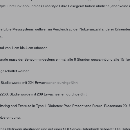
eStyle LibreLink App und das FreeStyle Libre Lesegerät haben ähnliche, aber keine 
yle Libre Messsystems weltweit im Vergleich zu der Nutzeranzahl anderer führend
c.
d von 1 cm bis 4 cm erfassen.
 Monate muss der Sensor mindestens einmal alle 8 Stunden gescannt und alle 15 Ta
geschaltet werden.
. Studie wurde mit 224 Erwachsenen durchgeführt
4-2263. Studie wurde mit 239 Erwachsenen durchgeführt.
toring and Exercise in Type 1 Diabetes: Past, Present and Future. Biosensors 2018;
etverbindung.
tliches Netzwerk übertragen und auf einer SQLServer-Datenbank gehostet. Die Date