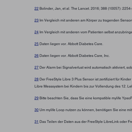
22
Bolinder, Jan, et al. The Lancet. 2016; 388 (10057): 225
23
Im Vergleich mit anderen am Körper zu tragenden Sensore
24
Im Vergleich mit anderen vom Patienten selbst anzubring
25
Daten liegen vor. Abbott Diabetes Care.
26
Daten liegen vor. Abbott Diabetes Care, Inc.
27
Der Alarm bei Signalverlust wird automatisch aktiviert, s
28
Der FreeStyle Libre 3 Plus Sensor ist zertifiziert für Ki
Libre Messsystem bei Kindern bis zur Vollendung des 12. Leb
29
Bitte beachten Sie, dass Sie eine kompatible mylife Yps
30
Um mylife Loop nutzen zu können, benötigen Sie eine mi
31
Das Teilen der Daten aus der FreeStyle LibreLink oder Fre