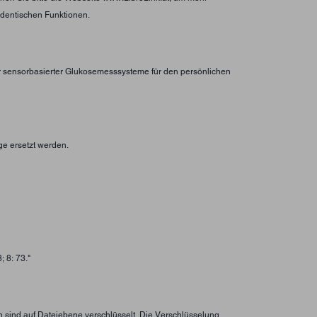
identischen Funktionen.
er sensorbasierter Glukosemesssysteme für den persönlichen
ge ersetzt werden.
 8: 73."
n sind auf Dateiebene verschlüsselt. Die Verschlüsselung