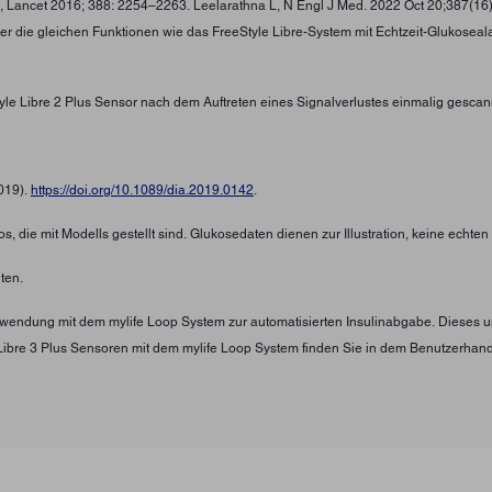
 , Lancet 2016; 388: 2254–2263. Leelarathna L, N Engl J Med. 2022 Oct 20;387(16
ber die gleichen Funktionen wie das FreeStyle Libre-System mit Echtzeit-Glukosea
tyle Libre 2 Plus Sensor nach dem Auftreten eines Signalverlustes einmalig gescan
2019).
https://doi.org/10.1089/dia.2019.0142
.
s, die mit Modells gestellt sind. Glukosedaten dienen zur Illustration, keine echte
ten.
Verwendung mit dem mylife Loop System zur automatisierten Insulinabgabe. Diese
Libre 3 Plus Sensoren mit dem mylife Loop System finden Sie in dem Benutzerha