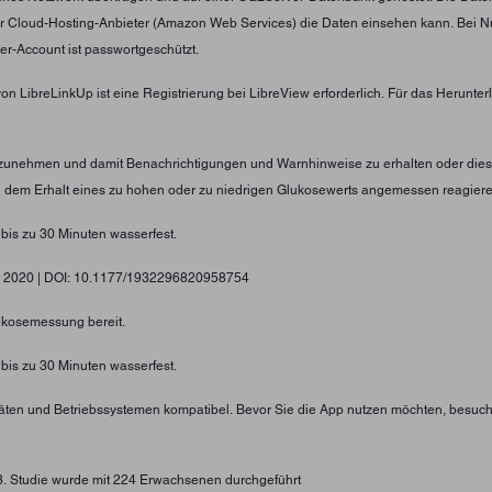
er Cloud-Hosting-Anbieter (Amazon Web Services) die Daten einsehen kann. Bei N
er-Account ist passwortgeschützt.
von LibreLinkUp ist eine Registrierung bei LibreView erforderlich. Für das Herunt
nzunehmen und damit Benachrichtigungen und Warnhinweise zu erhalten oder diese
ei dem Erhalt eines zu hohen oder zu niedrigen Glukosewerts angemessen reagier
 bis zu 30 Minuten wasserfest.
gy, 2020 | DOI: 10.1177/1932296820958754
lukosemessung bereit.
 bis zu 30 Minuten wasserfest.
eräten und Betriebssystemen kompatibel. Bevor Sie die App nutzen möchten, besuc
73. Studie wurde mit 224 Erwachsenen durchgeführt