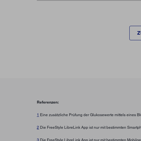
Z
Referenzen:
1
Eine zusätzliche Prüfung der Glukosewerte mittels eines B
2
Die FreeStyle LibreLink App ist nur mit bestimmten Smartp
3
Die FreeStyle LibreLink App ist nur mit bestimmten Mobilg