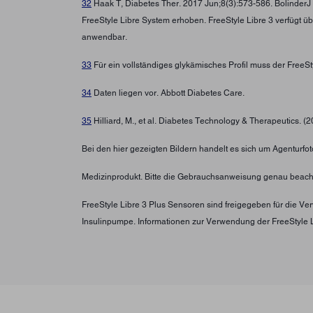
32
Haak T, Diabetes Ther. 2017 Jun;8(3):573-586. BolinderJ
FreeStyle Libre System erhoben. FreeStyle Libre 3 verfügt ü
anwendbar.
33
Für ein vollständiges glykämisches Profil muss der FreeS
34
Daten liegen vor. Abbott Diabetes Care.
35
Hilliard, M., et al. Diabetes Technology & Therapeutics. (
Bei den hier gezeigten Bildern handelt es sich um Agenturfoto
Medizinprodukt. Bitte die Gebrauchsanweisung genau beach
FreeStyle Libre 3 Plus Sensoren sind freigegeben für die 
Insulinpumpe. Informationen zur Verwendung der FreeStyle 