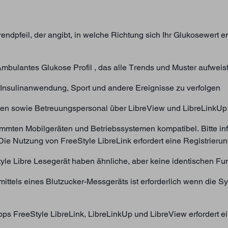
rendpfeil, der angibt, in welche Richtung sich Ihr Glukosewert e
Ambulantes Glukose Profil , das alle Trends und Muster aufweis
 Insulinanwendung, Sport und andere Ereignisse zu verfolgen
ten sowie Betreuungspersonal über LibreView und LibreLinkUp h
stimmten Mobilgeräten und Betriebssystemen kompatibel. Bitte in
Die Nutzung von FreeStyle LibreLink erfordert eine Registrierun
yle Libre Lesegerät haben ähnliche, aber keine identischen Fu
mittels eines Blutzucker-Messgeräts ist erforderlich wenn die
s FreeStyle LibreLink, LibreLinkUp und LibreView erfordert ei