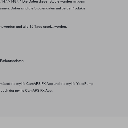
):1477-1487. * Die Daten dieser Studie wurden mit dem
larmen. Daher sind die Studiendaten auf beide Produkte
nt werden und alle 15 Tage ersetzt werden.
n Patientendaten.
s umfasst die mylife CamAPS FX App und die mylife YpsoPump
ndbuch der mylife CamAPS FX App.