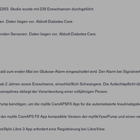
4-2263. Studie wurde mit 239 Erwachsenen durchgeführt.
n. Daten liegen vor. Abbott Diabetes Care.
enden Sensoren. Daten liegen vor. Abbott Diabetes Care.
obald zum ersten Mal ein Glukose-Alarm eingeschaltet wird. Der Alarm bei Signalver
nder ab 2 Jahren sowie Erwachsene, einschließlich Schwangere. Die Aufsichtspflic
ensjahres obliegt der Verantwortung einer volljährigen Person.
oPump benötigen, um die mylife CamAPSFX App für die automatisierte Insulinabgab
t der mylife CamAPS FX App kompatible Version der mylifeYpsoPump und einen ve
eStyle Libre 3 App erfordert eine Registrierung bei LibreView.