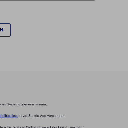
EN
n des Systems übereinstimmen.
bilitätsliste
bevor Sie die App verwenden.
hen Sie bitte die Webseite www.LibreLink.at, um mehr