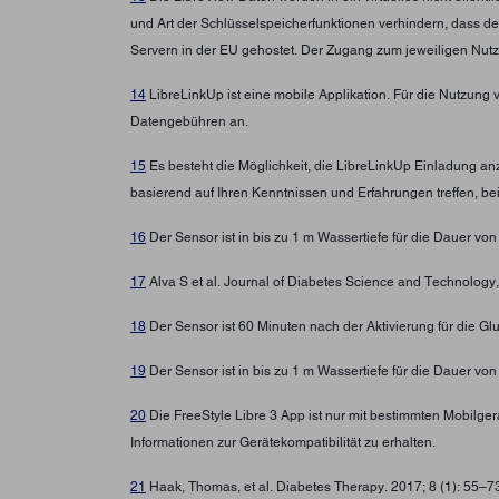
und Art der Schlüsselspeicherfunktionen verhindern, dass d
Servern in der EU gehostet. Der Zugang zum jeweiligen Nutz
14
LibreLinkUp ist eine mobile Applikation. Für die Nutzung 
Datengebühren an.
15
Es besteht die Möglichkeit, die LibreLinkUp Einladung a
basierend auf Ihren Kenntnissen und Erfahrungen treffen, b
16
Der Sensor ist in bis zu 1 m Wassertiefe für die Dauer von
17
Alva S et al. Journal of Diabetes Science and Technolo
18
Der Sensor ist 60 Minuten nach der Aktivierung für die G
19
Der Sensor ist in bis zu 1 m Wassertiefe für die Dauer von
20
Die FreeStyle Libre 3 App ist nur mit bestimmten Mobilg
Informationen zur Gerätekompatibilität zu erhalten.
21
Haak, Thomas, et al. Diabetes Therapy. 2017; 8 (1): 55–