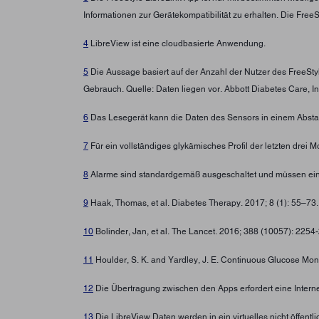
Informationen zur Gerätekompatibilität zu erhalten. Die Fre
4
LibreView ist eine cloudbasierte Anwendung.
5
Die Aussage basiert auf der Anzahl der Nutzer des FreeSt
Gebrauch. Quelle: Daten liegen vor. Abbott Diabetes Care, In
6
Das Lesegerät kann die Daten des Sensors in einem Abstan
7
Für ein vollständiges glykämisches Profil der letzten drei
8
Alarme sind standardgemäß ausgeschaltet und müssen ein
9
Haak, Thomas, et al. Diabetes Therapy. 2017; 8 (1): 55–73
10
Bolinder, Jan, et al. The Lancet. 2016; 388 (10057): 225
11
Houlder, S. K. and Yardley, J. E. Continuous Glucose Moni
12
Die Übertragung zwischen den Apps erfordert eine Intern
13
Die LibreView Daten werden in ein virtuelles nicht öffen