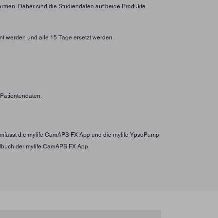
larmen. Daher sind die Studiendaten auf beide Produkte
nt werden und alle 15 Tage ersetzt werden.
n Patientendaten.
s umfasst die mylife CamAPS FX App und die mylife YpsoPump
ndbuch der mylife CamAPS FX App.