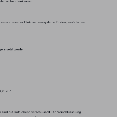
identischen Funktionen.
er sensorbasierter Glukosemesssysteme für den persönlichen
ge ersetzt werden.
 8: 73."
n sind auf Dateiebene verschlüsselt. Die Verschlüsselung