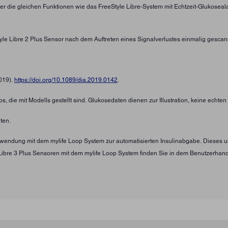
ber die gleichen Funktionen wie das FreeStyle Libre-System mit Echtzeit-Glukosea
tyle Libre 2 Plus Sensor nach dem Auftreten eines Signalverlustes einmalig gescan
2019).
https://doi.org/10.1089/dia.2019.0142
.
s, die mit Modells gestellt sind. Glukosedaten dienen zur Illustration, keine echte
ten.
Verwendung mit dem mylife Loop System zur automatisierten Insulinabgabe. Diese
Libre 3 Plus Sensoren mit dem mylife Loop System finden Sie in dem Benutzerha