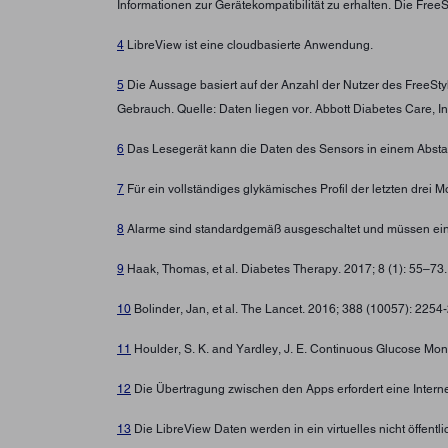
Informationen zur Gerätekompatibilität zu erhalten. Die Fre
4
LibreView ist eine cloudbasierte Anwendung.
5
Die Aussage basiert auf der Anzahl der Nutzer des FreeSt
Gebrauch. Quelle: Daten liegen vor. Abbott Diabetes Care, In
6
Das Lesegerät kann die Daten des Sensors in einem Abstan
7
Für ein vollständiges glykämisches Profil der letzten drei
8
Alarme sind standardgemäß ausgeschaltet und müssen ein
9
Haak, Thomas, et al. Diabetes Therapy. 2017; 8 (1): 55–73
10
Bolinder, Jan, et al. The Lancet. 2016; 388 (10057): 225
11
Houlder, S. K. and Yardley, J. E. Continuous Glucose Moni
12
Die Übertragung zwischen den Apps erfordert eine Intern
13
Die LibreView Daten werden in ein virtuelles nicht öffen