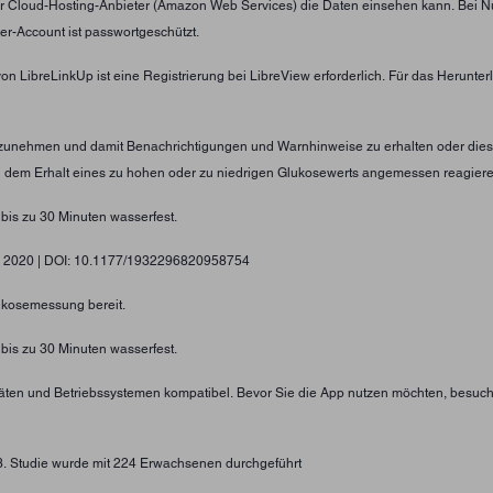
er Cloud-Hosting-Anbieter (Amazon Web Services) die Daten einsehen kann. Bei N
er-Account ist passwortgeschützt.
von LibreLinkUp ist eine Registrierung bei LibreView erforderlich. Für das Herunt
nzunehmen und damit Benachrichtigungen und Warnhinweise zu erhalten oder diese
ei dem Erhalt eines zu hohen oder zu niedrigen Glukosewerts angemessen reagier
 bis zu 30 Minuten wasserfest.
gy, 2020 | DOI: 10.1177/1932296820958754
lukosemessung bereit.
 bis zu 30 Minuten wasserfest.
eräten und Betriebssystemen kompatibel. Bevor Sie die App nutzen möchten, besuc
73. Studie wurde mit 224 Erwachsenen durchgeführt