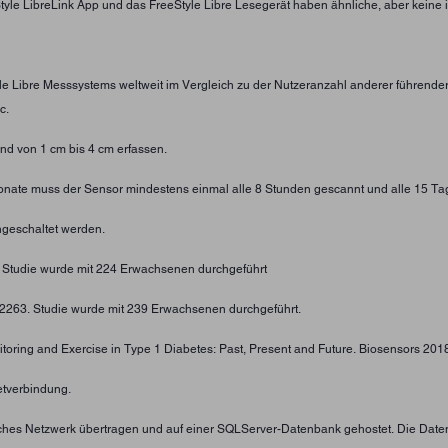
eStyle LibreLink App und das FreeStyle Libre Lesegerät haben ähnliche, aber keine 
yle Libre Messsystems weltweit im Vergleich zu der Nutzeranzahl anderer führend
c.
d von 1 cm bis 4 cm erfassen.
 Monate muss der Sensor mindestens einmal alle 8 Stunden gescannt und alle 15 Ta
geschaltet werden.
. Studie wurde mit 224 Erwachsenen durchgeführt
4-2263. Studie wurde mit 239 Erwachsenen durchgeführt.
toring and Exercise in Type 1 Diabetes: Past, Present and Future. Biosensors 2018;
etverbindung.
tliches Netzwerk übertragen und auf einer SQLServer-Datenbank gehostet. Die Date