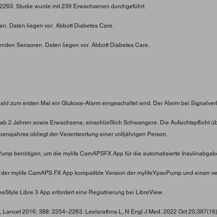
4-2263. Studie wurde mit 239 Erwachsenen durchgeführt.
n. Daten liegen vor. Abbott Diabetes Care.
enden Sensoren. Daten liegen vor. Abbott Diabetes Care.
obald zum ersten Mal ein Glukose-Alarm eingeschaltet wird. Der Alarm bei Signalver
nder ab 2 Jahren sowie Erwachsene, einschließlich Schwangere. Die Aufsichtspflic
ensjahres obliegt der Verantwortung einer volljährigen Person.
oPump benötigen, um die mylife CamAPSFX App für die automatisierte Insulinabgab
t der mylife CamAPS FX App kompatible Version der mylifeYpsoPump und einen ve
eStyle Libre 3 App erfordert eine Registrierung bei LibreView.
 , Lancet 2016; 388: 2254–2263. Leelarathna L, N Engl J Med. 2022 Oct 20;387(16