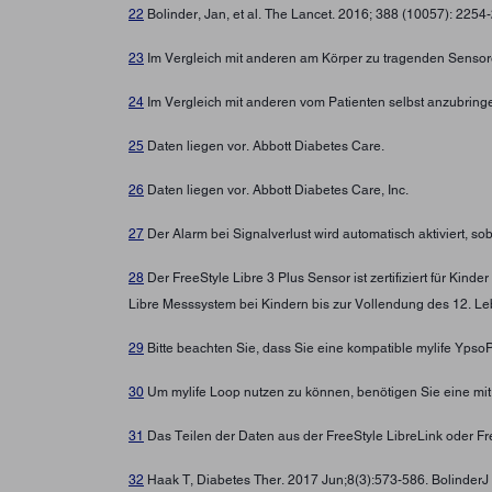
22
Bolinder, Jan, et al. The Lancet. 2016; 388 (10057): 225
23
Im Vergleich mit anderen am Körper zu tragenden Sensore
24
Im Vergleich mit anderen vom Patienten selbst anzubring
25
Daten liegen vor. Abbott Diabetes Care.
26
Daten liegen vor. Abbott Diabetes Care, Inc.
27
Der Alarm bei Signalverlust wird automatisch aktiviert, s
28
Der FreeStyle Libre 3 Plus Sensor ist zertifiziert für Ki
Libre Messsystem bei Kindern bis zur Vollendung des 12. Leb
29
Bitte beachten Sie, dass Sie eine kompatible mylife Yps
30
Um mylife Loop nutzen zu können, benötigen Sie eine mi
31
Das Teilen der Daten aus der FreeStyle LibreLink oder Fre
32
Haak T, Diabetes Ther. 2017 Jun;8(3):573-586. BolinderJ