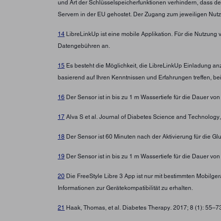
und Art der Schlüsselspeicherfunktionen verhindern, dass d
Servern in der EU gehostet. Der Zugang zum jeweiligen Nutz
14
LibreLinkUp ist eine mobile Applikation. Für die Nutzung 
Datengebühren an.
15
Es besteht die Möglichkeit, die LibreLinkUp Einladung a
basierend auf Ihren Kenntnissen und Erfahrungen treffen, b
16
Der Sensor ist in bis zu 1 m Wassertiefe für die Dauer von
17
Alva S et al. Journal of Diabetes Science and Technolo
18
Der Sensor ist 60 Minuten nach der Aktivierung für die G
19
Der Sensor ist in bis zu 1 m Wassertiefe für die Dauer von
20
Die FreeStyle Libre 3 App ist nur mit bestimmten Mobilg
Informationen zur Gerätekompatibilität zu erhalten.
21
Haak, Thomas, et al. Diabetes Therapy. 2017; 8 (1): 55–