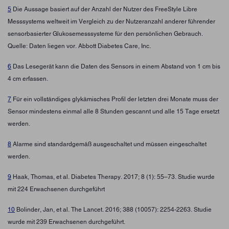
5
Die Aussage basiert auf der Anzahl der Nutzer des FreeStyle Libre
Messsystems weltweit im Vergleich zu der Nutzeranzahl anderer führender
sensorbasierter Glukosemesssysteme für den persönlichen Gebrauch.
Quelle: Daten liegen vor. Abbott Diabetes Care, Inc.
6
Das Lesegerät kann die Daten des Sensors in einem Abstand von 1 cm bis
4 cm erfassen.
7
Für ein vollständiges glykämisches Profil der letzten drei Monate muss der
Sensor mindestens einmal alle 8 Stunden gescannt und alle 15 Tage ersetzt
werden.
8
Alarme sind standardgemäß ausgeschaltet und müssen eingeschaltet
werden.
9
Haak, Thomas, et al. Diabetes Therapy. 2017; 8 (1): 55–73. Studie wurde
mit 224 Erwachsenen durchgeführt
10
Bolinder, Jan, et al. The Lancet. 2016; 388 (10057): 2254-2263. Studie
wurde mit 239 Erwachsenen durchgeführt.