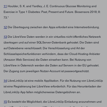
11
Houlder, S. K. and Yardley, J. E. Continuous Glucose Monitoring and
Exercise in Type 1 Diabetes: Past, Present and Future. Biosensors 2018; 8:
73."
12
Die Übertragung zwischen den Apps erfordert eine Internetverbindung.
13
Die LibreView Daten werden in ein virtuelles nicht öffentliches Netzwerk
übertragen und auf einer SQLServer-Datenbank gehostet. Die Daten sind
auf Dateiebene verschlüsselt. Die Verschlüsselung und Art der
Schlüsselspeicherfunktionen verhindern, dass der Cloud-Hosting-Anbieter
(Amazon Web Services) die Daten einsehen kann. Bei Nutzung von
LibreView in Österreich werden die Daten auf Servern in der EU gehostet.
Der Zugang zum jeweiligen Nutzer-Account ist passwortgeschützt.
14
LibreLinkUp ist eine mobile Applikation. Für die Nutzung von LibreLinkUp
ist eine Registrierung bei LibreView erforderlich. Für das Herunterladen der
LibreLinkUp App fallen möglicherweise Datengebühren an.
15
Es besteht die Möglichkeit, die LibreLinkUp Einladung anzunehmen und