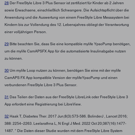
28
Der FreeStyle Libre 3 Plus Sensor ist zertifiziert für Kinder ab 2 Jahren
sowie Erwachsene, einschließlich Schwangere. Die Aufsichtspflicht über die
Anwendung und die Auswertung von einem FreeStyle Libre Messsystem bei
Kindern bis zur Vollendung des 12. Lebensjahres obliegt der Verantwortung
einer volljährigen Person.
29
Bitte beachten Sie, dass Sie eine kompatible mylife YpsoPump benötigen,
um die mylife CamAPSFX App für die automatisierte Insulinabgabe nutzen
zu können.
30
Um mylife Loop nutzen zu können, benötigen Sie eine mit der mylife
CamAPS FX App kompatible Version der mylifeYpsoPump und einen
verbundenen FreeStyle Libre 3 Plus Sensor.
31
Das Teilen der Daten aus der FreeStyle LibreLink oder FreeStyle Libre 3
App erfordert eine Registrierung bei LibreView.
32
Haak T, Diabetes Ther. 2017 Jun;8(3):573-586. BolinderJ , Lancet 2016;
388: 2254–2263. Leelarathna L, N Engl J Med. 2022 Oct 20;387(16):1477-
1487. * Die Daten dieser Studie wurden mit dem FreeStyle Libre System