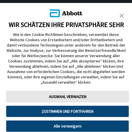
KUNDENSHOP
WIR SCHÄTZEN IHRE PRIVATSPHÄRE SEHR
Wie in den Cookie-Richtlinien beschrieben, verwendet diese
Website Cookies von Erstanbietern und/oder Drittanbietern und
damit verbundene Technologien unter anderem für den Betrieb der
Website, zur Analyse, zur Verbesserung der Benutzerfreundlichkeit
Impressum
Nutzungsbedingungen
Datenschutzerklärung
oder für Werbezwecke. Sie können unserer Verwendung aller
Cookie Richtlinie
Barrierefreiheitserklärung
Cookies zustimmen, indem Sie auf „Alle akzeptieren“ klicken, ihre
Verwendung ablehnen, indem Sie auf „Alle ablehnen“ klicken (mit
Mitteilung zur Datenverordnung
Cookie-Präferenzen
Ausnahme von erforderlichen Cookies, die nicht abgelehnt werden
können), oder Ihre eigenen Einstellungen verwalten, indem Sie auf
„Auswahl verwalten“ klicken.
Copyright © 2026 Abbott. Alle Rechte vorbehalten. Libre, das
Schmetterlingslogo, die Form und das Erscheinungsbild des Sensors, die
Farbe Gelb sowie sämtliche damit zusammenhängende Marken und/oder
AUSWAHL VERWALTEN
Designs sind das geistige Eigentum der Abbott Unternehmensgruppe in
ausgewählten Ländern.
ZUSTIMMEN UND FORTFAHREN
Tandem Diabetes Care, Inc. Alle Rechte vorbehalten. Tandem Diabetes
Care, die Tandem Logos, Control-IQ, Control-IQ+, t:slim X2, t:slim, Tandem
t:slim Mobile App und Tandem Source sind eingetragene Marken oder
Marken von Tandem Diabetes Care, Inc. in den USA und/oder anderen
Alle verweigern
Ländern.