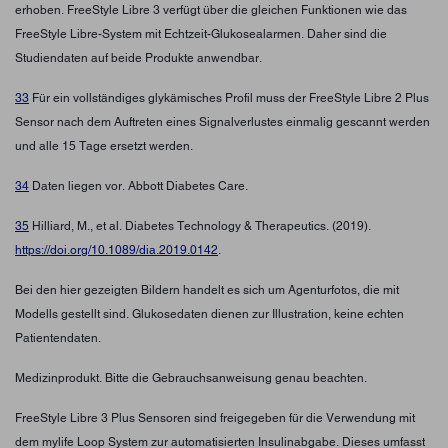
erhoben. FreeStyle Libre 3 verfügt über die gleichen Funktionen wie das
FreeStyle Libre-System mit Echtzeit-Glukosealarmen. Daher sind die
Studiendaten auf beide Produkte anwendbar.
33
Für ein vollständiges glykämisches Profil muss der FreeStyle Libre 2 Plus
Sensor nach dem Auftreten eines Signalverlustes einmalig gescannt werden
und alle 15 Tage ersetzt werden.
34
Daten liegen vor. Abbott Diabetes Care.
35
Hilliard, M., et al. Diabetes Technology & Therapeutics. (2019).
https://doi.org/10.1089/dia.2019.0142
.
Bei den hier gezeigten Bildern handelt es sich um Agenturfotos, die mit
Modells gestellt sind. Glukosedaten dienen zur Illustration, keine echten
Patientendaten.
Medizinprodukt. Bitte die Gebrauchsanweisung genau beachten.
FreeStyle Libre 3 Plus Sensoren sind freigegeben für die Verwendung mit
dem mylife Loop System zur automatisierten Insulinabgabe. Dieses umfasst