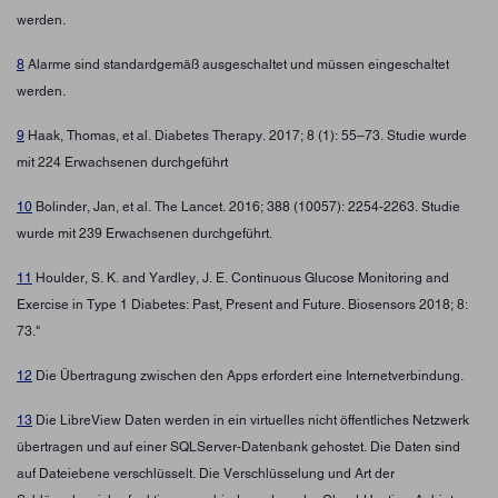
werden.
8
Alarme sind standardgemäß ausgeschaltet und müssen eingeschaltet
werden.
9
Haak, Thomas, et al. Diabetes Therapy. 2017; 8 (1): 55–73. Studie wurde
mit 224 Erwachsenen durchgeführt
10
Bolinder, Jan, et al. The Lancet. 2016; 388 (10057): 2254-2263. Studie
wurde mit 239 Erwachsenen durchgeführt.
11
Houlder, S. K. and Yardley, J. E. Continuous Glucose Monitoring and
Exercise in Type 1 Diabetes: Past, Present and Future. Biosensors 2018; 8:
73."
12
Die Übertragung zwischen den Apps erfordert eine Internetverbindung.
13
Die LibreView Daten werden in ein virtuelles nicht öffentliches Netzwerk
übertragen und auf einer SQLServer-Datenbank gehostet. Die Daten sind
auf Dateiebene verschlüsselt. Die Verschlüsselung und Art der