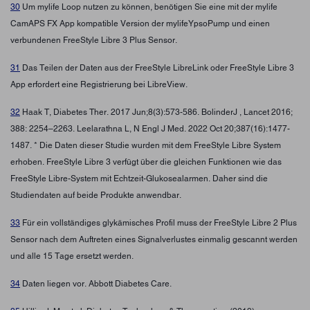
30
Um mylife Loop nutzen zu können, benötigen Sie eine mit der mylife
CamAPS FX App kompatible Version der mylifeYpsoPump und einen
verbundenen FreeStyle Libre 3 Plus Sensor.
31
Das Teilen der Daten aus der FreeStyle LibreLink oder FreeStyle Libre 3
App erfordert eine Registrierung bei LibreView.
32
Haak T, Diabetes Ther. 2017 Jun;8(3):573-586. BolinderJ , Lancet 2016;
388: 2254–2263. Leelarathna L, N Engl J Med. 2022 Oct 20;387(16):1477-
1487. * Die Daten dieser Studie wurden mit dem FreeStyle Libre System
erhoben. FreeStyle Libre 3 verfügt über die gleichen Funktionen wie das
FreeStyle Libre-System mit Echtzeit-Glukosealarmen. Daher sind die
Studiendaten auf beide Produkte anwendbar.
33
Für ein vollständiges glykämisches Profil muss der FreeStyle Libre 2 Plus
Sensor nach dem Auftreten eines Signalverlustes einmalig gescannt werden
und alle 15 Tage ersetzt werden.
34
Daten liegen vor. Abbott Diabetes Care.