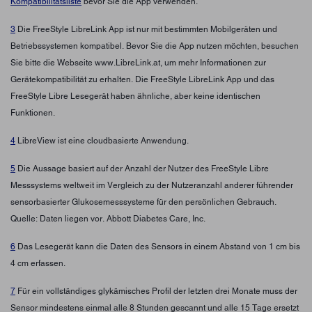
Kompatibilitätsliste
bevor Sie die App verwenden.
3
Die FreeStyle LibreLink App ist nur mit bestimmten Mobilgeräten und
Betriebssystemen kompatibel. Bevor Sie die App nutzen möchten, besuchen
Sie bitte die Webseite www.LibreLink.at, um mehr Informationen zur
Gerätekompatibilität zu erhalten. Die FreeStyle LibreLink App und das
FreeStyle Libre Lesegerät haben ähnliche, aber keine identischen
Funktionen.
4
LibreView ist eine cloudbasierte Anwendung.
5
Die Aussage basiert auf der Anzahl der Nutzer des FreeStyle Libre
Messsystems weltweit im Vergleich zu der Nutzeranzahl anderer führender
sensorbasierter Glukosemesssysteme für den persönlichen Gebrauch.
Quelle: Daten liegen vor. Abbott Diabetes Care, Inc.
6
Das Lesegerät kann die Daten des Sensors in einem Abstand von 1 cm bis
4 cm erfassen.
7
Für ein vollständiges glykämisches Profil der letzten drei Monate muss der
Sensor mindestens einmal alle 8 Stunden gescannt und alle 15 Tage ersetzt