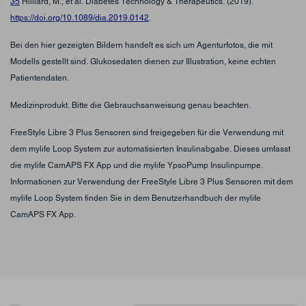
35
Hilliard, M., et al. Diabetes Technology & Therapeutics. (2019).
https://doi.org/10.1089/dia.2019.0142
.
Bei den hier gezeigten Bildern handelt es sich um Agenturfotos, die mit
Modells gestellt sind. Glukosedaten dienen zur Illustration, keine echten
Patientendaten.
Medizinprodukt. Bitte die Gebrauchsanweisung genau beachten.
FreeStyle Libre 3 Plus Sensoren sind freigegeben für die Verwendung mit
dem mylife Loop System zur automatisierten Insulinabgabe. Dieses umfasst
die mylife CamAPS FX App und die mylife YpsoPump Insulinpumpe.
Informationen zur Verwendung der FreeStyle Libre 3 Plus Sensoren mit dem
mylife Loop System finden Sie in dem Benutzerhandbuch der mylife
CamAPS FX App.