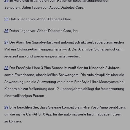
24
Im Vergleich mit anderen vom Patienten selbst anzubringenden
Sensoren. Daten liegen vor. Abbott Diabetes Care.
25
Daten liegen vor. Abbott Diabetes Care.
26
Daten liegen vor. Abbott Diabetes Care, Inc.
27
Der Alarm bei Signalverlust wird automatisch aktiviert, sobald zum ersten
Mal ein Glukose-Alarm eingeschaltet wird. Der Alarm bei Signalverlust kann
jederzeit aus- und wieder eingeschaltet werden.
28
Der FreeStyle Libre 3 Plus Sensor ist zertifiziert für Kinder ab 2 Jahren
sowie Erwachsene, einschließlich Schwangere. Die Aufsichtspflicht über die
Anwendung und die Auswertung von einem FreeStyle Libre Messsystem bei
Kindern bis zur Vollendung des 12. Lebensjahres obliegt der Verantwortung
einer volljährigen Person.
29
Bitte beachten Sie, dass Sie eine kompatible mylife YpsoPump benötigen,
um die mylife CamAPSFX App für die automatisierte Insulinabgabe nutzen
zu können.