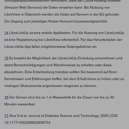
Schlüsselspeicherfunktionen verhindern, dass der Cloud-Hosting-Anbieter
(Amazon Web Services) die Daten einsehen kann. Bei Nutzung von
LibreView in Österreich werden die Daten auf Servern in der EU gehostet.
Der Zugang zum jeweiligen Nutzer-Account ist passwortgeschützt.
14
LibreLinkUp ist eine mobile Applikation. Für die Nutzung von LibreLinkUp
ist eine Registrierung bei LibreView erforderlich. Für das Herunterladen der
LibreLinkUp App fallen möglicherweise Datengebühren an.
15
Es besteht die Möglichkeit, die LibreLinkUp Einladung anzunehmen und
damit Benachrichtigungen und Warnhinweise zu erhalten oder diese
abzulehnen. Eine Entscheidung hierüber sollten Sie basierend auf Ihren
Kenntnissen und Erfahrungen treffen, bei dem Erhalt eines zu hohen oder zu
niedrigen Glukosewerts angemessen reagieren zu können.
16
Der Sensor ist in bis zu 1 m Wassertiefe für die Dauer von bis zu 30
Minuten wasserfest.
17
Alva S et al. Journal of Diabetes Science and Technology, 2020 | DOI:
10.1177/1932296820958754