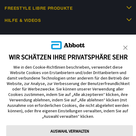
FREESTYLE LIBRE PRODUKTE
HILFE & VIDEOS
KUNDENSHOP
WIR SCHÄTZEN IHRE PRIVATSPHÄRE SEHR
Wie in den Cookie-Richtlinien beschrieben, verwendet diese
Website Cookies von Erstanbietern und/oder Drittanbietern und
damit verbundene Technologien unter anderem für den Betrieb der
Website, zur Analyse, zur Verbesserung der Benutzerfreundlichkeit
Impressum
Nutzungsbedingungen
Datenschutzerklärung
oder für Werbezwecke. Sie können unserer Verwendung aller
Cookie Richtlinie
Barrierefreiheitserklärung
Cookies zustimmen, indem Sie auf „Alle akzeptieren“ klicken, ihre
Verwendung ablehnen, indem Sie auf „Alle ablehnen“ klicken (mit
Mitteilung zur Datenverordnung
Cookie-Präferenzen
Ausnahme von erforderlichen Cookies, die nicht abgelehnt werden
können), oder Ihre eigenen Einstellungen verwalten, indem Sie auf
„Auswahl verwalten“ klicken.
Copyright © 2026 Abbott. Alle Rechte vorbehalten. Libre, das
Schmetterlingslogo, die Form und das Erscheinungsbild des Sensors, die
Farbe Gelb sowie sämtliche damit zusammenhängende Marken und/oder
AUSWAHL VERWALTEN
Designs sind das geistige Eigentum der Abbott Unternehmensgruppe in