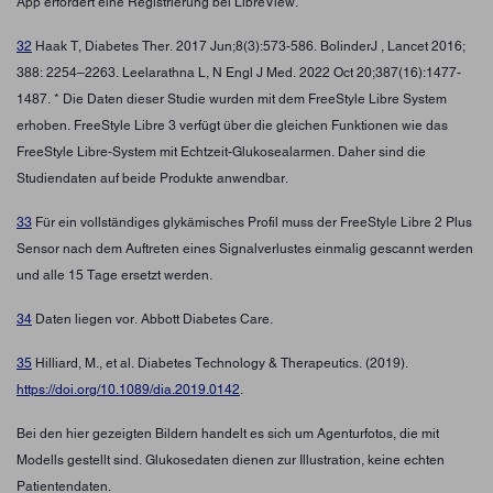
App erfordert eine Registrierung bei LibreView.
32
Haak T, Diabetes Ther. 2017 Jun;8(3):573-586. BolinderJ , Lancet 2016;
388: 2254–2263. Leelarathna L, N Engl J Med. 2022 Oct 20;387(16):1477-
1487. * Die Daten dieser Studie wurden mit dem FreeStyle Libre System
erhoben. FreeStyle Libre 3 verfügt über die gleichen Funktionen wie das
FreeStyle Libre-System mit Echtzeit-Glukosealarmen. Daher sind die
Studiendaten auf beide Produkte anwendbar.
33
Für ein vollständiges glykämisches Profil muss der FreeStyle Libre 2 Plus
Sensor nach dem Auftreten eines Signalverlustes einmalig gescannt werden
und alle 15 Tage ersetzt werden.
34
Daten liegen vor. Abbott Diabetes Care.
35
Hilliard, M., et al. Diabetes Technology & Therapeutics. (2019).
https://doi.org/10.1089/dia.2019.0142
.
Bei den hier gezeigten Bildern handelt es sich um Agenturfotos, die mit
Modells gestellt sind. Glukosedaten dienen zur Illustration, keine echten
Patientendaten.