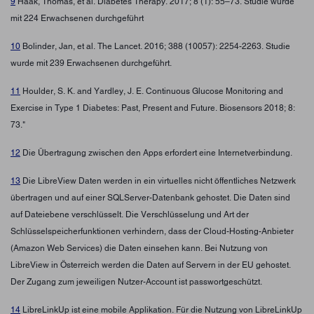
9
Haak, Thomas, et al. Diabetes Therapy. 2017; 8 (1): 55–73. Studie wurde
mit 224 Erwachsenen durchgeführt
10
Bolinder, Jan, et al. The Lancet. 2016; 388 (10057): 2254-2263. Studie
wurde mit 239 Erwachsenen durchgeführt.
11
Houlder, S. K. and Yardley, J. E. Continuous Glucose Monitoring and
Exercise in Type 1 Diabetes: Past, Present and Future. Biosensors 2018; 8:
73."
12
Die Übertragung zwischen den Apps erfordert eine Internetverbindung.
13
Die LibreView Daten werden in ein virtuelles nicht öffentliches Netzwerk
übertragen und auf einer SQLServer-Datenbank gehostet. Die Daten sind
auf Dateiebene verschlüsselt. Die Verschlüsselung und Art der
Schlüsselspeicherfunktionen verhindern, dass der Cloud-Hosting-Anbieter
(Amazon Web Services) die Daten einsehen kann. Bei Nutzung von
LibreView in Österreich werden die Daten auf Servern in der EU gehostet.
Der Zugang zum jeweiligen Nutzer-Account ist passwortgeschützt.
14
LibreLinkUp ist eine mobile Applikation. Für die Nutzung von LibreLinkUp