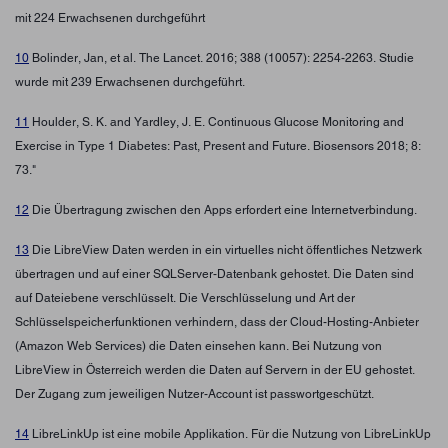
mit 224 Erwachsenen durchgeführt
10
Bolinder, Jan, et al. The Lancet. 2016; 388 (10057): 2254-2263. Studie
wurde mit 239 Erwachsenen durchgeführt.
11
Houlder, S. K. and Yardley, J. E. Continuous Glucose Monitoring and
Exercise in Type 1 Diabetes: Past, Present and Future. Biosensors 2018; 8:
73."
12
Die Übertragung zwischen den Apps erfordert eine Internetverbindung.
13
Die LibreView Daten werden in ein virtuelles nicht öffentliches Netzwerk
übertragen und auf einer SQLServer-Datenbank gehostet. Die Daten sind
auf Dateiebene verschlüsselt. Die Verschlüsselung und Art der
Schlüsselspeicherfunktionen verhindern, dass der Cloud-Hosting-Anbieter
(Amazon Web Services) die Daten einsehen kann. Bei Nutzung von
LibreView in Österreich werden die Daten auf Servern in der EU gehostet.
Der Zugang zum jeweiligen Nutzer-Account ist passwortgeschützt.
14
LibreLinkUp ist eine mobile Applikation. Für die Nutzung von LibreLinkUp