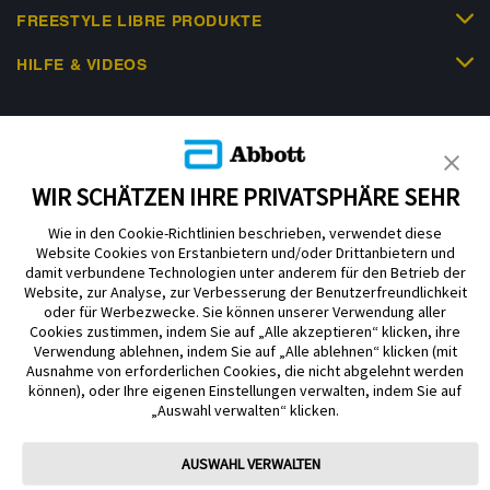
FREESTYLE LIBRE PRODUKTE
HILFE & VIDEOS
KUNDENSHOP
WIR SCHÄTZEN IHRE PRIVATSPHÄRE SEHR
Wie in den Cookie-Richtlinien beschrieben, verwendet diese
Website Cookies von Erstanbietern und/oder Drittanbietern und
damit verbundene Technologien unter anderem für den Betrieb der
Website, zur Analyse, zur Verbesserung der Benutzerfreundlichkeit
Impressum
Nutzungsbedingungen
Datenschutzerklärung
oder für Werbezwecke. Sie können unserer Verwendung aller
Cookie Richtlinie
Barrierefreiheitserklärung
Cookies zustimmen, indem Sie auf „Alle akzeptieren“ klicken, ihre
Verwendung ablehnen, indem Sie auf „Alle ablehnen“ klicken (mit
Mitteilung zur Datenverordnung
Cookie-Präferenzen
Ausnahme von erforderlichen Cookies, die nicht abgelehnt werden
können), oder Ihre eigenen Einstellungen verwalten, indem Sie auf
„Auswahl verwalten“ klicken.
Copyright © 2026 Abbott. Alle Rechte vorbehalten. Libre, das
Schmetterlingslogo, die Form und das Erscheinungsbild des Sensors, die
Farbe Gelb sowie sämtliche damit zusammenhängende Marken und/oder
AUSWAHL VERWALTEN
Designs sind das geistige Eigentum der Abbott Unternehmensgruppe in
ausgewählten Ländern.