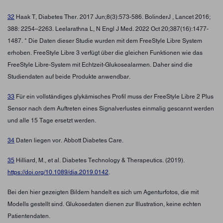
32
Haak T, Diabetes Ther. 2017 Jun;8(3):573-586. BolinderJ , Lancet 2016;
388: 2254–2263. Leelarathna L, N Engl J Med. 2022 Oct 20;387(16):1477-
1487. * Die Daten dieser Studie wurden mit dem FreeStyle Libre System
erhoben. FreeStyle Libre 3 verfügt über die gleichen Funktionen wie das
FreeStyle Libre-System mit Echtzeit-Glukosealarmen. Daher sind die
Studiendaten auf beide Produkte anwendbar.
33
Für ein vollständiges glykämisches Profil muss der FreeStyle Libre 2 Plus
Sensor nach dem Auftreten eines Signalverlustes einmalig gescannt werden
und alle 15 Tage ersetzt werden.
34
Daten liegen vor. Abbott Diabetes Care.
35
Hilliard, M., et al. Diabetes Technology & Therapeutics. (2019).
https://doi.org/10.1089/dia.2019.0142
.
Bei den hier gezeigten Bildern handelt es sich um Agenturfotos, die mit
Modells gestellt sind. Glukosedaten dienen zur Illustration, keine echten
Patientendaten.