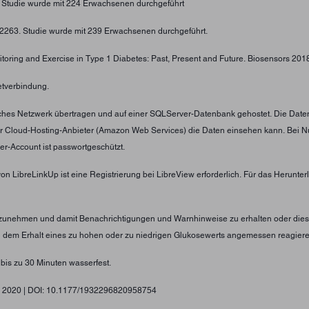
. Studie wurde mit 224 Erwachsenen durchgeführt
4-2263. Studie wurde mit 239 Erwachsenen durchgeführt.
toring and Exercise in Type 1 Diabetes: Past, Present and Future. Biosensors 2018;
etverbindung.
tliches Netzwerk übertragen und auf einer SQLServer-Datenbank gehostet. Die Date
er Cloud-Hosting-Anbieter (Amazon Web Services) die Daten einsehen kann. Bei N
er-Account ist passwortgeschützt.
von LibreLinkUp ist eine Registrierung bei LibreView erforderlich. Für das Herunt
nzunehmen und damit Benachrichtigungen und Warnhinweise zu erhalten oder diese
ei dem Erhalt eines zu hohen oder zu niedrigen Glukosewerts angemessen reagier
 bis zu 30 Minuten wasserfest.
gy, 2020 | DOI: 10.1177/1932296820958754