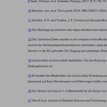
9
Haak, Thomas, et al. Diabetes Therapy. 2017; 8 (1): 55–73
10
Bolinder, Jan, et al. The Lancet. 2016; 388 (10057): 225
11
Houlder, S. K. and Yardley, J. E. Continuous Glucose Moni
12
Die Übertragung zwischen den Apps erfordert eine Intern
13
Die LibreView Daten werden in ein virtuelles nicht öffen
und Art der Schlüsselspeicherfunktionen verhindern, dass d
Servern in der EU gehostet. Der Zugang zum jeweiligen Nutz
14
LibreLinkUp ist eine mobile Applikation. Für die Nutzung 
Datengebühren an.
15
Es besteht die Möglichkeit, die LibreLinkUp Einladung a
basierend auf Ihren Kenntnissen und Erfahrungen treffen, b
16
Der Sensor ist in bis zu 1 m Wassertiefe für die Dauer von
17
Alva S et al. Journal of Diabetes Science and Technolo