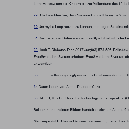
Libre Messsystem bei Kindern bis zur Vollendung des 12. Leb
29
Bitte beachten Sie, dass Sie eine kompatible mylife Yps
30
Um mylife Loop nutzen zu können, benötigen Sie eine mi
31
Das Teilen der Daten aus der FreeStyle LibreLink oder Fre
32
Haak T, Diabetes Ther. 2017 Jun;8(3):573-586. BolinderJ
FreeStyle Libre System erhoben. FreeStyle Libre 3 verfügt ü
anwendbar.
33
Für ein vollständiges glykämisches Profil muss der FreeS
34
Daten liegen vor. Abbott Diabetes Care.
35
Hilliard, M., et al. Diabetes Technology & Therapeutics. (
Bei den hier gezeigten Bildern handelt es sich um Agenturfoto
Medizinprodukt. Bitte die Gebrauchsanweisung genau beach