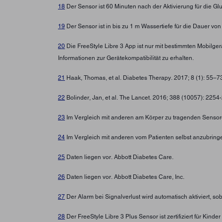
18
Der Sensor ist 60 Minuten nach der Aktivierung für die G
19
Der Sensor ist in bis zu 1 m Wassertiefe für die Dauer von
20
Die FreeStyle Libre 3 App ist nur mit bestimmten Mobilg
Informationen zur Gerätekompatibilität zu erhalten.
21
Haak, Thomas, et al. Diabetes Therapy. 2017; 8 (1): 55–
22
Bolinder, Jan, et al. The Lancet. 2016; 388 (10057): 225
23
Im Vergleich mit anderen am Körper zu tragenden Sensore
24
Im Vergleich mit anderen vom Patienten selbst anzubring
25
Daten liegen vor. Abbott Diabetes Care.
26
Daten liegen vor. Abbott Diabetes Care, Inc.
27
Der Alarm bei Signalverlust wird automatisch aktiviert, s
28
Der FreeStyle Libre 3 Plus Sensor ist zertifiziert für Ki