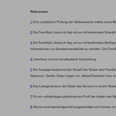
Referenzen:
1
Eine zusätzliche Prüfung der Glukosewerte mittels eines B
2
Die FreeStyle LibreLink App ist nur mit bestimmten Smartp
3
Die FreeStyle LibreLink App ist nur mit bestimmten Mobilg
Informationen zur Gerätekompatibilität zu erhalten. Die Fre
4
LibreView ist eine cloudbasierte Anwendung.
5
Die Aussage basiert auf der Anzahl der Nutzer des FreeSt
Gebrauch. Quelle: Daten liegen vor. Abbott Diabetes Care, In
6
Das Lesegerät kann die Daten des Sensors in einem Abstan
7
Für ein vollständiges glykämisches Profil der letzten drei
8
Alarme sind standardgemäß ausgeschaltet und müssen ein