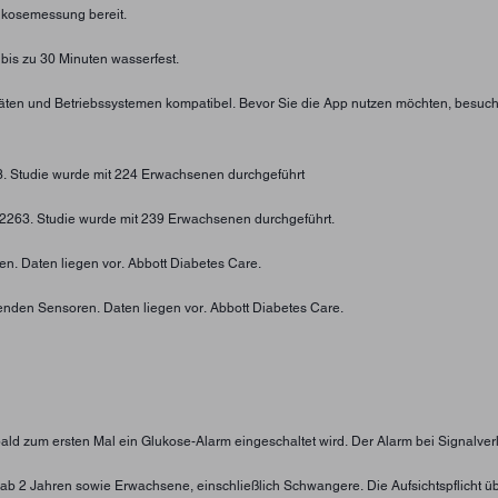
lukosemessung bereit.
 bis zu 30 Minuten wasserfest.
eräten und Betriebssystemen kompatibel. Bevor Sie die App nutzen möchten, besuc
73. Studie wurde mit 224 Erwachsenen durchgeführt
4-2263. Studie wurde mit 239 Erwachsenen durchgeführt.
n. Daten liegen vor. Abbott Diabetes Care.
enden Sensoren. Daten liegen vor. Abbott Diabetes Care.
obald zum ersten Mal ein Glukose-Alarm eingeschaltet wird. Der Alarm bei Signalver
nder ab 2 Jahren sowie Erwachsene, einschließlich Schwangere. Die Aufsichtspflic