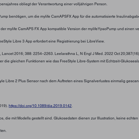
ensjahres obliegt der Verantwortung einer volljährigen Person.
oPump benötigen, um die mylife CamAPSFX App für die automatisierte Insulinabgab
t der mylife CamAPS FX App kompatible Version der mylifeYpsoPump und einen ve
eStyle Libre 3 App erfordert eine Registrierung bei LibreView.
 , Lancet 2016; 388: 2254–2263. Leelarathna L, N Engl J Med. 2022 Oct 20;387(16
ber die gleichen Funktionen wie das FreeStyle Libre-System mit Echtzeit-Glukosea
tyle Libre 2 Plus Sensor nach dem Auftreten eines Signalverlustes einmalig gescan
2019).
https://doi.org/10.1089/dia.2019.0142
.
s, die mit Modells gestellt sind. Glukosedaten dienen zur Illustration, keine echte
ten.