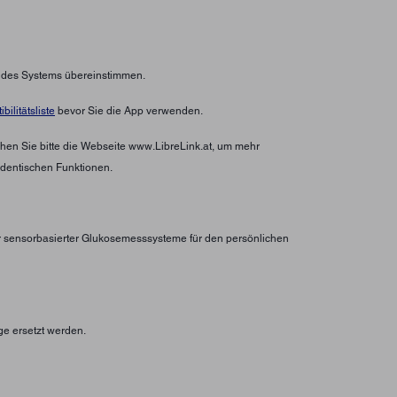
n des Systems übereinstimmen.
bilitätsliste
bevor Sie die App verwenden.
hen Sie bitte die Webseite www.LibreLink.at, um mehr
identischen Funktionen.
er sensorbasierter Glukosemesssysteme für den persönlichen
ge ersetzt werden.