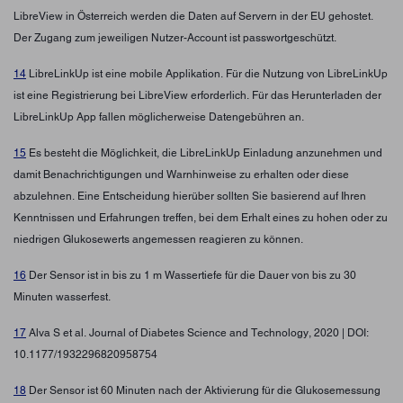
LibreView in Österreich werden die Daten auf Servern in der EU gehostet.
Der Zugang zum jeweiligen Nutzer-Account ist passwortgeschützt.
14
LibreLinkUp ist eine mobile Applikation. Für die Nutzung von LibreLinkUp
ist eine Registrierung bei LibreView erforderlich. Für das Herunterladen der
LibreLinkUp App fallen möglicherweise Datengebühren an.
15
Es besteht die Möglichkeit, die LibreLinkUp Einladung anzunehmen und
damit Benachrichtigungen und Warnhinweise zu erhalten oder diese
abzulehnen. Eine Entscheidung hierüber sollten Sie basierend auf Ihren
Kenntnissen und Erfahrungen treffen, bei dem Erhalt eines zu hohen oder zu
niedrigen Glukosewerts angemessen reagieren zu können.
16
Der Sensor ist in bis zu 1 m Wassertiefe für die Dauer von bis zu 30
Minuten wasserfest.
17
Alva S et al. Journal of Diabetes Science and Technology, 2020 | DOI:
10.1177/1932296820958754
18
Der Sensor ist 60 Minuten nach der Aktivierung für die Glukosemessung