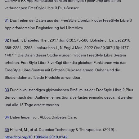
CamAPS FX App kompatible Version der mylifeYpsoPump und einen
verbundenen FreeStyle Libre 3 Plus Sensor.
31
Das Teilen der Daten aus der FreeStyle LibreLink oder FreeStyle Libre 3
App erfordert eine Registrierung bei LibreView.
32
Haak T, Diabetes Ther. 2017 Jun;8(3):573-586. BolinderJ , Lancet 2016;
388: 2254–2263. Leelarathna L, N Engl J Med. 2022 Oct 20;387(16):1477-
1487. * Die Daten dieser Studie wurden mit dem FreeStyle Libre System
erhoben. FreeStyle Libre 3 verfügt über die gleichen Funktionen wie das
FreeStyle Libre-System mit Echtzeit-Glukosealarmen. Daher sind die
Studiendaten auf beide Produkte anwendbar.
33
Für ein vollständiges glykämisches Profil muss der FreeStyle Libre 2 Plus
Sensor nach dem Auftreten eines Signalverlustes einmalig gescannt werden
und alle 15 Tage ersetzt werden.
34
Daten liegen vor. Abbott Diabetes Care.
35
Hilliard, M., et al. Diabetes Technology & Therapeutics. (2019).
https://doi.org/10.1089/dia.2019.0142
.