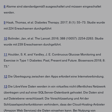
8
Alarme sind standardgemäß ausgeschaltet und müssen eingeschaltet
werden.
9
Haak, Thomas, et al. Diabetes Therapy. 2017; 8 (1): 55–73. Studie wurde
mit 224 Erwachsenen durchgeführt
10
Bolinder, Jan, et al. The Lancet. 2016; 388 (10057): 2254-2263. Studie
wurde mit 239 Erwachsenen durchgeführt.
11
Houlder, S. K. and Yardley, J. E. Continuous Glucose Monitoring and
Exercise in Type 1 Diabetes: Past, Present and Future. Biosensors 2018; 8:
73."
12
Die Übertragung zwischen den Apps erfordert eine Internetverbindung.
13
Die LibreView Daten werden in ein virtuelles nicht öffentliches Netzwerk
übertragen und auf einer SQLServer-Datenbank gehostet. Die Daten sind
auf Dateiebene verschlüsselt. Die Verschlüsselung und Art der
Schlüsselspeicherfunktionen verhindern, dass der Cloud-Hosting-Anbieter
(Amazon Web Services) die Daten einsehen kann. Bei Nutzung von