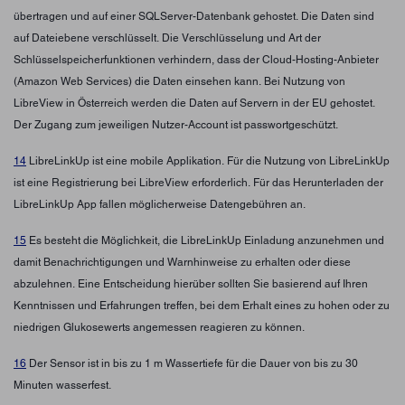
übertragen und auf einer SQLServer-Datenbank gehostet. Die Daten sind
auf Dateiebene verschlüsselt. Die Verschlüsselung und Art der
Schlüsselspeicherfunktionen verhindern, dass der Cloud-Hosting-Anbieter
(Amazon Web Services) die Daten einsehen kann. Bei Nutzung von
LibreView in Österreich werden die Daten auf Servern in der EU gehostet.
Der Zugang zum jeweiligen Nutzer-Account ist passwortgeschützt.
14
LibreLinkUp ist eine mobile Applikation. Für die Nutzung von LibreLinkUp
ist eine Registrierung bei LibreView erforderlich. Für das Herunterladen der
LibreLinkUp App fallen möglicherweise Datengebühren an.
15
Es besteht die Möglichkeit, die LibreLinkUp Einladung anzunehmen und
damit Benachrichtigungen und Warnhinweise zu erhalten oder diese
abzulehnen. Eine Entscheidung hierüber sollten Sie basierend auf Ihren
Kenntnissen und Erfahrungen treffen, bei dem Erhalt eines zu hohen oder zu
niedrigen Glukosewerts angemessen reagieren zu können.
16
Der Sensor ist in bis zu 1 m Wassertiefe für die Dauer von bis zu 30
Minuten wasserfest.