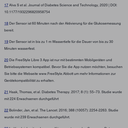
17
Alva S et al. Journal of Diabetes Science and Technology, 2020 | DOI:
10.1177/1932296820958754
18
Der Sensor ist 60 Minuten nach der Aktivierung für die Glukosemessung
bereit.
19
Der Sensor ist in bis zu 1 m Wassertiefe für die Dauer von bis zu 30
Minuten wasserfest.
20
Die FreeStyle Libre 3 App ist nur mit bestimmten Mobilgeräten und
Betriebssystemen kompatibel. Bevor Sie die App nutzen möchten, besuchen
Sie bitte die Webseite www.FreeStyle.Abbott um mehr Informationen zur
Gerätekompatibilität zu erhalten.
21
Haak, Thomas, et al. Diabetes Therapy. 2017; 8 (1): 55–73. Studie wurde
mit 224 Erwachsenen durchgeführt
22
Bolinder, Jan, et al. The Lancet. 2016; 388 (10057): 2254-2263. Studie
wurde mit 239 Erwachsenen durchgeführt.