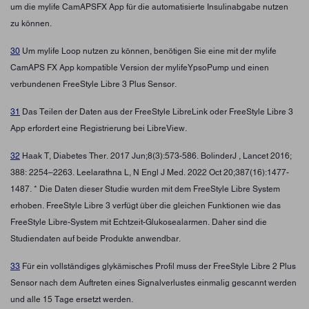
um die mylife CamAPSFX App für die automatisierte Insulinabgabe nutzen
zu können.
30
Um mylife Loop nutzen zu können, benötigen Sie eine mit der mylife
CamAPS FX App kompatible Version der mylifeYpsoPump und einen
verbundenen FreeStyle Libre 3 Plus Sensor.
31
Das Teilen der Daten aus der FreeStyle LibreLink oder FreeStyle Libre 3
App erfordert eine Registrierung bei LibreView.
32
Haak T, Diabetes Ther. 2017 Jun;8(3):573-586. BolinderJ , Lancet 2016;
388: 2254–2263. Leelarathna L, N Engl J Med. 2022 Oct 20;387(16):1477-
1487. * Die Daten dieser Studie wurden mit dem FreeStyle Libre System
erhoben. FreeStyle Libre 3 verfügt über die gleichen Funktionen wie das
FreeStyle Libre-System mit Echtzeit-Glukosealarmen. Daher sind die
Studiendaten auf beide Produkte anwendbar.
33
Für ein vollständiges glykämisches Profil muss der FreeStyle Libre 2 Plus
Sensor nach dem Auftreten eines Signalverlustes einmalig gescannt werden
und alle 15 Tage ersetzt werden.