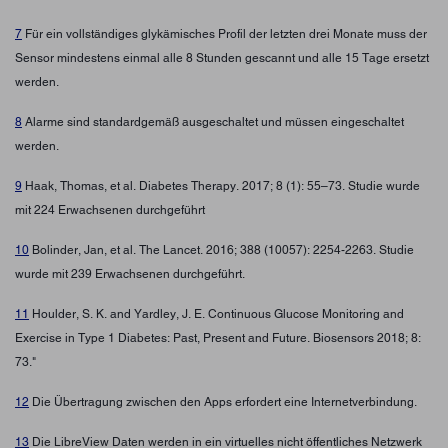
7
Für ein vollständiges glykämisches Profil der letzten drei Monate muss der
Sensor mindestens einmal alle 8 Stunden gescannt und alle 15 Tage ersetzt
werden.
8
Alarme sind standardgemäß ausgeschaltet und müssen eingeschaltet
werden.
9
Haak, Thomas, et al. Diabetes Therapy. 2017; 8 (1): 55–73. Studie wurde
mit 224 Erwachsenen durchgeführt
10
Bolinder, Jan, et al. The Lancet. 2016; 388 (10057): 2254-2263. Studie
wurde mit 239 Erwachsenen durchgeführt.
11
Houlder, S. K. and Yardley, J. E. Continuous Glucose Monitoring and
Exercise in Type 1 Diabetes: Past, Present and Future. Biosensors 2018; 8:
73."
12
Die Übertragung zwischen den Apps erfordert eine Internetverbindung.
13
Die LibreView Daten werden in ein virtuelles nicht öffentliches Netzwerk