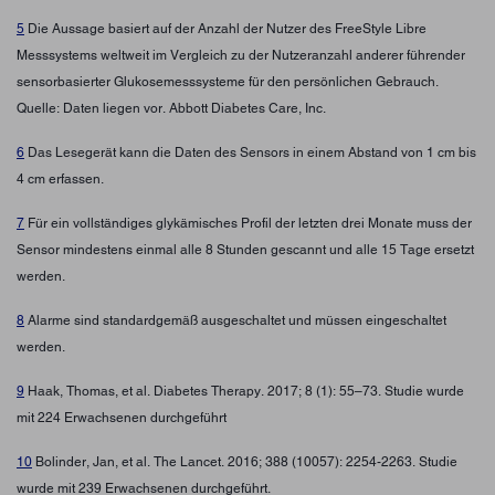
5
Die Aussage basiert auf der Anzahl der Nutzer des FreeStyle Libre
Messsystems weltweit im Vergleich zu der Nutzeranzahl anderer führender
sensorbasierter Glukosemesssysteme für den persönlichen Gebrauch.
Quelle: Daten liegen vor. Abbott Diabetes Care, Inc.
6
Das Lesegerät kann die Daten des Sensors in einem Abstand von 1 cm bis
4 cm erfassen.
7
Für ein vollständiges glykämisches Profil der letzten drei Monate muss der
Sensor mindestens einmal alle 8 Stunden gescannt und alle 15 Tage ersetzt
werden.
8
Alarme sind standardgemäß ausgeschaltet und müssen eingeschaltet
werden.
9
Haak, Thomas, et al. Diabetes Therapy. 2017; 8 (1): 55–73. Studie wurde
mit 224 Erwachsenen durchgeführt
10
Bolinder, Jan, et al. The Lancet. 2016; 388 (10057): 2254-2263. Studie
wurde mit 239 Erwachsenen durchgeführt.