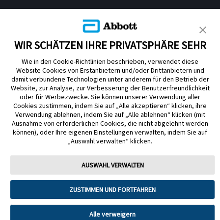
KUNDENSHOP
WIR SCHÄTZEN IHRE PRIVATSPHÄRE SEHR
Wie in den Cookie-Richtlinien beschrieben, verwendet diese
Website Cookies von Erstanbietern und/oder Drittanbietern und
damit verbundene Technologien unter anderem für den Betrieb der
Website, zur Analyse, zur Verbesserung der Benutzerfreundlichkeit
Impressum
Nutzungsbedingungen
Datenschutzerklärung
oder für Werbezwecke. Sie können unserer Verwendung aller
Cookie Richtlinie
Barrierefreiheitserklärung
Cookies zustimmen, indem Sie auf „Alle akzeptieren“ klicken, ihre
Verwendung ablehnen, indem Sie auf „Alle ablehnen“ klicken (mit
Mitteilung zur Datenverordnung
Cookie-Präferenzen
Ausnahme von erforderlichen Cookies, die nicht abgelehnt werden
können), oder Ihre eigenen Einstellungen verwalten, indem Sie auf
„Auswahl verwalten“ klicken.
Copyright © 2026 Abbott. Alle Rechte vorbehalten. Libre, das
Schmetterlingslogo, die Form und das Erscheinungsbild des Sensors, die
Farbe Gelb sowie sämtliche damit zusammenhängende Marken und/oder
AUSWAHL VERWALTEN
Designs sind das geistige Eigentum der Abbott Unternehmensgruppe in
ausgewählten Ländern.
ZUSTIMMEN UND FORTFAHREN
Tandem Diabetes Care, Inc. Alle Rechte vorbehalten. Tandem Diabetes
Care, die Tandem Logos, Control-IQ, Control-IQ+, t:slim X2, t:slim, Tandem
t:slim Mobile App und Tandem Source sind eingetragene Marken oder
Marken von Tandem Diabetes Care, Inc. in den USA und/oder anderen
Alle verweigern