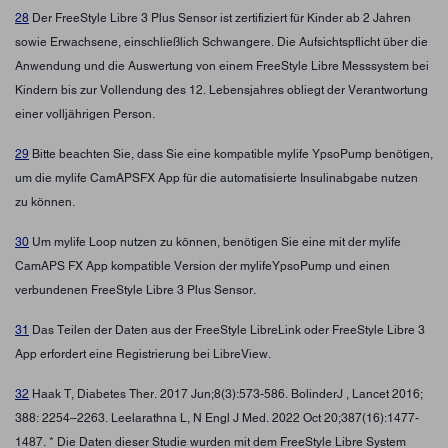
28
Der FreeStyle Libre 3 Plus Sensor ist zertifiziert für Kinder ab 2 Jahren
sowie Erwachsene, einschließlich Schwangere. Die Aufsichtspflicht über die
Anwendung und die Auswertung von einem FreeStyle Libre Messsystem bei
Kindern bis zur Vollendung des 12. Lebensjahres obliegt der Verantwortung
einer volljährigen Person.
29
Bitte beachten Sie, dass Sie eine kompatible mylife YpsoPump benötigen,
um die mylife CamAPSFX App für die automatisierte Insulinabgabe nutzen
zu können.
30
Um mylife Loop nutzen zu können, benötigen Sie eine mit der mylife
CamAPS FX App kompatible Version der mylifeYpsoPump und einen
verbundenen FreeStyle Libre 3 Plus Sensor.
31
Das Teilen der Daten aus der FreeStyle LibreLink oder FreeStyle Libre 3
App erfordert eine Registrierung bei LibreView.
32
Haak T, Diabetes Ther. 2017 Jun;8(3):573-586. BolinderJ , Lancet 2016;
388: 2254–2263. Leelarathna L, N Engl J Med. 2022 Oct 20;387(16):1477-
1487. * Die Daten dieser Studie wurden mit dem FreeStyle Libre System