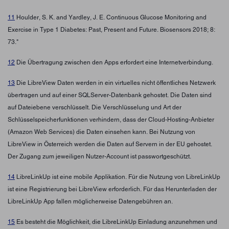
11
Houlder, S. K. and Yardley, J. E. Continuous Glucose Monitoring and
Exercise in Type 1 Diabetes: Past, Present and Future. Biosensors 2018; 8:
73."
12
Die Übertragung zwischen den Apps erfordert eine Internetverbindung.
13
Die LibreView Daten werden in ein virtuelles nicht öffentliches Netzwerk
übertragen und auf einer SQLServer-Datenbank gehostet. Die Daten sind
auf Dateiebene verschlüsselt. Die Verschlüsselung und Art der
Schlüsselspeicherfunktionen verhindern, dass der Cloud-Hosting-Anbieter
(Amazon Web Services) die Daten einsehen kann. Bei Nutzung von
LibreView in Österreich werden die Daten auf Servern in der EU gehostet.
Der Zugang zum jeweiligen Nutzer-Account ist passwortgeschützt.
14
LibreLinkUp ist eine mobile Applikation. Für die Nutzung von LibreLinkUp
ist eine Registrierung bei LibreView erforderlich. Für das Herunterladen der
LibreLinkUp App fallen möglicherweise Datengebühren an.
15
Es besteht die Möglichkeit, die LibreLinkUp Einladung anzunehmen und