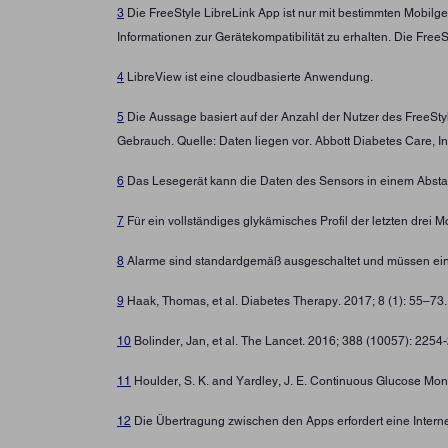
3
Die FreeStyle LibreLink App ist nur mit bestimmten Mobilg
Informationen zur Gerätekompatibilität zu erhalten. Die Fre
4
LibreView ist eine cloudbasierte Anwendung.
5
Die Aussage basiert auf der Anzahl der Nutzer des FreeSt
Gebrauch. Quelle: Daten liegen vor. Abbott Diabetes Care, In
6
Das Lesegerät kann die Daten des Sensors in einem Abstan
7
Für ein vollständiges glykämisches Profil der letzten drei
8
Alarme sind standardgemäß ausgeschaltet und müssen ein
9
Haak, Thomas, et al. Diabetes Therapy. 2017; 8 (1): 55–73
10
Bolinder, Jan, et al. The Lancet. 2016; 388 (10057): 225
11
Houlder, S. K. and Yardley, J. E. Continuous Glucose Moni
12
Die Übertragung zwischen den Apps erfordert eine Intern