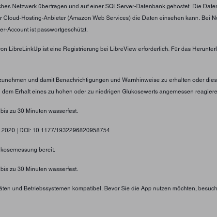
tliches Netzwerk übertragen und auf einer SQLServer-Datenbank gehostet. Die Date
er Cloud-Hosting-Anbieter (Amazon Web Services) die Daten einsehen kann. Bei N
er-Account ist passwortgeschützt.
von LibreLinkUp ist eine Registrierung bei LibreView erforderlich. Für das Herunt
nzunehmen und damit Benachrichtigungen und Warnhinweise zu erhalten oder diese
ei dem Erhalt eines zu hohen oder zu niedrigen Glukosewerts angemessen reagier
 bis zu 30 Minuten wasserfest.
gy, 2020 | DOI: 10.1177/1932296820958754
lukosemessung bereit.
 bis zu 30 Minuten wasserfest.
eräten und Betriebssystemen kompatibel. Bevor Sie die App nutzen möchten, besuc