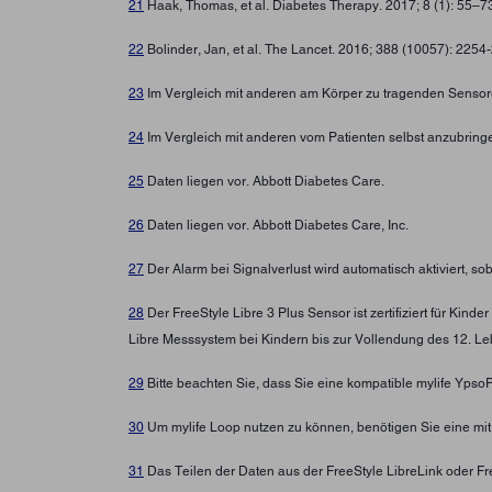
21
Haak, Thomas, et al. Diabetes Therapy. 2017; 8 (1): 55–
22
Bolinder, Jan, et al. The Lancet. 2016; 388 (10057): 225
23
Im Vergleich mit anderen am Körper zu tragenden Sensore
24
Im Vergleich mit anderen vom Patienten selbst anzubring
25
Daten liegen vor. Abbott Diabetes Care.
26
Daten liegen vor. Abbott Diabetes Care, Inc.
27
Der Alarm bei Signalverlust wird automatisch aktiviert, s
28
Der FreeStyle Libre 3 Plus Sensor ist zertifiziert für Ki
Libre Messsystem bei Kindern bis zur Vollendung des 12. Leb
29
Bitte beachten Sie, dass Sie eine kompatible mylife Yps
30
Um mylife Loop nutzen zu können, benötigen Sie eine mi
31
Das Teilen der Daten aus der FreeStyle LibreLink oder Fre