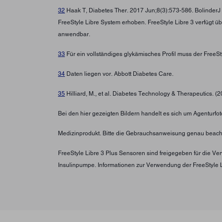
32
Haak T, Diabetes Ther. 2017 Jun;8(3):573-586. BolinderJ
FreeStyle Libre System erhoben. FreeStyle Libre 3 verfügt ü
anwendbar.
33
Für ein vollständiges glykämisches Profil muss der FreeS
34
Daten liegen vor. Abbott Diabetes Care.
35
Hilliard, M., et al. Diabetes Technology & Therapeutics. (
Bei den hier gezeigten Bildern handelt es sich um Agenturfoto
Medizinprodukt. Bitte die Gebrauchsanweisung genau beach
FreeStyle Libre 3 Plus Sensoren sind freigegeben für die 
Insulinpumpe. Informationen zur Verwendung der FreeStyle 