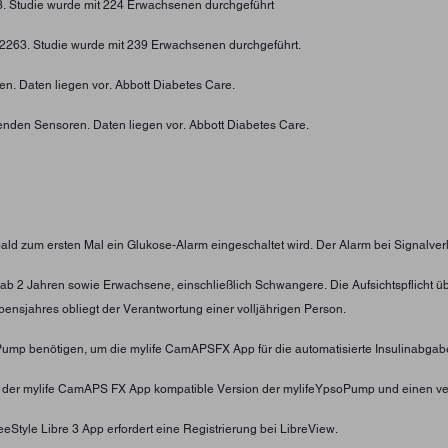
73. Studie wurde mit 224 Erwachsenen durchgeführt
4-2263. Studie wurde mit 239 Erwachsenen durchgeführt.
n. Daten liegen vor. Abbott Diabetes Care.
enden Sensoren. Daten liegen vor. Abbott Diabetes Care.
obald zum ersten Mal ein Glukose-Alarm eingeschaltet wird. Der Alarm bei Signalver
nder ab 2 Jahren sowie Erwachsene, einschließlich Schwangere. Die Aufsichtspflic
ensjahres obliegt der Verantwortung einer volljährigen Person.
oPump benötigen, um die mylife CamAPSFX App für die automatisierte Insulinabgab
t der mylife CamAPS FX App kompatible Version der mylifeYpsoPump und einen ve
eStyle Libre 3 App erfordert eine Registrierung bei LibreView.