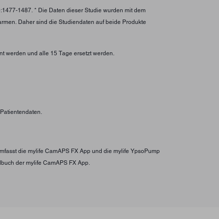
):1477-1487. * Die Daten dieser Studie wurden mit dem
larmen. Daher sind die Studiendaten auf beide Produkte
nt werden und alle 15 Tage ersetzt werden.
n Patientendaten.
s umfasst die mylife CamAPS FX App und die mylife YpsoPump
ndbuch der mylife CamAPS FX App.