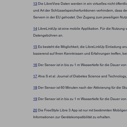
13
Die LibreView Daten werden in ein virtuelles nicht öffen
und Art der Schlüsselspeicherfunktionen verhindern, dass d
Servern in der EU gehostet. Der Zugang zum jeweiligen Nutz
14
LibreLinkUp ist eine mobile Applikation. Für die Nutzung 
Datengebühren an.
15
Es besteht die Möglichkeit, die LibreLinkUp Einladung a
basierend auf Ihren Kenntnissen und Erfahrungen treffen, b
16
Der Sensor ist in bis zu 1 m Wassertiefe für die Dauer von
17
Alva S et al. Journal of Diabetes Science and Technolo
18
Der Sensor ist 60 Minuten nach der Aktivierung für die G
19
Der Sensor ist in bis zu 1 m Wassertiefe für die Dauer von
20
Die FreeStyle Libre 3 App ist nur mit bestimmten Mobilg
Informationen zur Gerätekompatibilität zu erhalten.