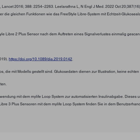
 , Lancet 2016; 388: 2254–2263. Leelarathna L, N Engl J Med. 2022 Oct 20;387(16
ber die gleichen Funktionen wie das FreeStyle Libre-System mit Echtzeit-Glukosea
tyle Libre 2 Plus Sensor nach dem Auftreten eines Signalverlustes einmalig gescan
2019).
https://doi.org/10.1089/dia.2019.0142
.
s, die mit Modells gestellt sind. Glukosedaten dienen zur Illustration, keine echte
ten.
Verwendung mit dem mylife Loop System zur automatisierten Insulinabgabe. Diese
Libre 3 Plus Sensoren mit dem mylife Loop System finden Sie in dem Benutzerha