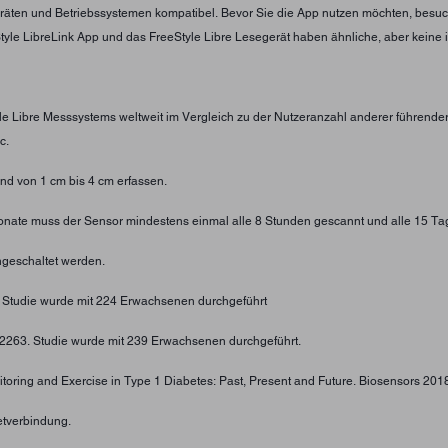
eräten und Betriebssystemen kompatibel. Bevor Sie die App nutzen möchten, besuc
eStyle LibreLink App und das FreeStyle Libre Lesegerät haben ähnliche, aber keine 
yle Libre Messsystems weltweit im Vergleich zu der Nutzeranzahl anderer führend
c.
d von 1 cm bis 4 cm erfassen.
 Monate muss der Sensor mindestens einmal alle 8 Stunden gescannt und alle 15 Ta
geschaltet werden.
. Studie wurde mit 224 Erwachsenen durchgeführt
4-2263. Studie wurde mit 239 Erwachsenen durchgeführt.
toring and Exercise in Type 1 Diabetes: Past, Present and Future. Biosensors 2018;
etverbindung.