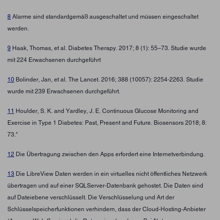
8
Alarme sind standardgemäß ausgeschaltet und müssen eingeschaltet
werden.
9
Haak, Thomas, et al. Diabetes Therapy. 2017; 8 (1): 55–73. Studie wurde
mit 224 Erwachsenen durchgeführt
10
Bolinder, Jan, et al. The Lancet. 2016; 388 (10057): 2254-2263. Studie
wurde mit 239 Erwachsenen durchgeführt.
11
Houlder, S. K. and Yardley, J. E. Continuous Glucose Monitoring and
Exercise in Type 1 Diabetes: Past, Present and Future. Biosensors 2018; 8:
73."
12
Die Übertragung zwischen den Apps erfordert eine Internetverbindung.
13
Die LibreView Daten werden in ein virtuelles nicht öffentliches Netzwerk
übertragen und auf einer SQLServer-Datenbank gehostet. Die Daten sind
auf Dateiebene verschlüsselt. Die Verschlüsselung und Art der
Schlüsselspeicherfunktionen verhindern, dass der Cloud-Hosting-Anbieter