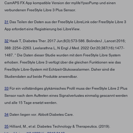
CamAPS FX App kompatible Version der mylifeYpsoPump und einen
verbundenen FreeStyle Libre 3 Plus Sensor.
31
Das Teilen der Daten aus der FreeStyle LibreLink oder FreeStyle Libre 3
App erfordert eine Registrierung bei LibreView.
32
Haak T, Diabetes Ther. 2017 Jun;8(3):573-586. BolinderJ , Lancet 2016;
388: 2254–2263. Leelarathna L, N Engl J Med. 2022 Oct 20;387(16):1477-
1487. * Die Daten dieser Studie wurden mit dem FreeStyle Libre System
erhoben. FreeStyle Libre 3 verfügt über die gleichen Funktionen wie das
FreeStyle Libre-System mit Echtzeit-Glukosealarmen. Daher sind die
Studiendaten auf beide Produkte anwendbar.
33
Für ein vollständiges glykämisches Profil muss der FreeStyle Libre 2 Plus
Sensor nach dem Auftreten eines Signalverlustes einmalig gescannt werden
und alle 15 Tage ersetzt werden.
34
Daten liegen vor. Abbott Diabetes Care.
35
Hilliard, M., et al. Diabetes Technology & Therapeutics. (2019).