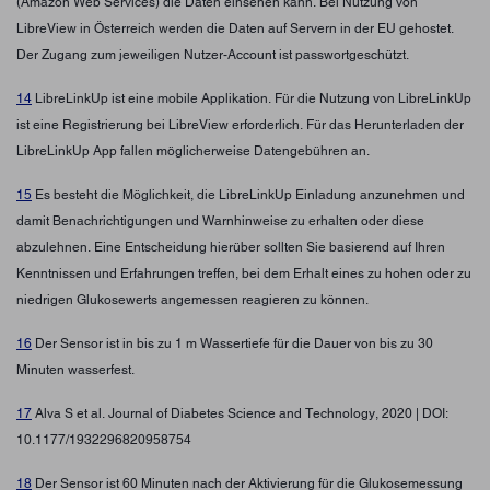
(Amazon Web Services) die Daten einsehen kann. Bei Nutzung von
LibreView in Österreich werden die Daten auf Servern in der EU gehostet.
Der Zugang zum jeweiligen Nutzer-Account ist passwortgeschützt.
14
LibreLinkUp ist eine mobile Applikation. Für die Nutzung von LibreLinkUp
ist eine Registrierung bei LibreView erforderlich. Für das Herunterladen der
LibreLinkUp App fallen möglicherweise Datengebühren an.
15
Es besteht die Möglichkeit, die LibreLinkUp Einladung anzunehmen und
damit Benachrichtigungen und Warnhinweise zu erhalten oder diese
abzulehnen. Eine Entscheidung hierüber sollten Sie basierend auf Ihren
Kenntnissen und Erfahrungen treffen, bei dem Erhalt eines zu hohen oder zu
niedrigen Glukosewerts angemessen reagieren zu können.
16
Der Sensor ist in bis zu 1 m Wassertiefe für die Dauer von bis zu 30
Minuten wasserfest.
17
Alva S et al. Journal of Diabetes Science and Technology, 2020 | DOI:
10.1177/1932296820958754
18
Der Sensor ist 60 Minuten nach der Aktivierung für die Glukosemessung