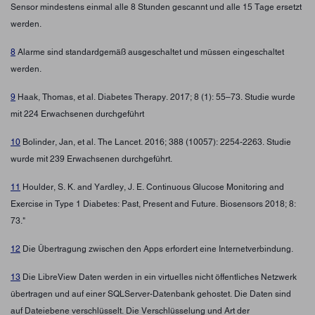
Sensor mindestens einmal alle 8 Stunden gescannt und alle 15 Tage ersetzt
werden.
8
Alarme sind standardgemäß ausgeschaltet und müssen eingeschaltet
werden.
9
Haak, Thomas, et al. Diabetes Therapy. 2017; 8 (1): 55–73. Studie wurde
mit 224 Erwachsenen durchgeführt
10
Bolinder, Jan, et al. The Lancet. 2016; 388 (10057): 2254-2263. Studie
wurde mit 239 Erwachsenen durchgeführt.
11
Houlder, S. K. and Yardley, J. E. Continuous Glucose Monitoring and
Exercise in Type 1 Diabetes: Past, Present and Future. Biosensors 2018; 8:
73."
12
Die Übertragung zwischen den Apps erfordert eine Internetverbindung.
13
Die LibreView Daten werden in ein virtuelles nicht öffentliches Netzwerk
übertragen und auf einer SQLServer-Datenbank gehostet. Die Daten sind
auf Dateiebene verschlüsselt. Die Verschlüsselung und Art der