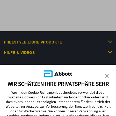
FREESTYLE LIBRE PRODUKTE
HILFE & VIDEOS
KUNDENSHOP
WIR SCHÄTZEN IHRE PRIVATSPHÄRE SEHR
Wie in den Cookie-Richtlinien beschrieben, verwendet diese
Website Cookies von Erstanbietern und/oder Drittanbietern und
damit verbundene Technologien unter anderem für den Betrieb der
Website, zur Analyse, zur Verbesserung der Benutzerfreundlichkeit
Impressum
Nutzungsbedingungen
Datenschutzerklärung
oder für Werbezwecke. Sie können unserer Verwendung aller
Cookie Richtlinie
Barrierefreiheitserklärung
Cookies zustimmen, indem Sie auf „Alle akzeptieren“ klicken, ihre