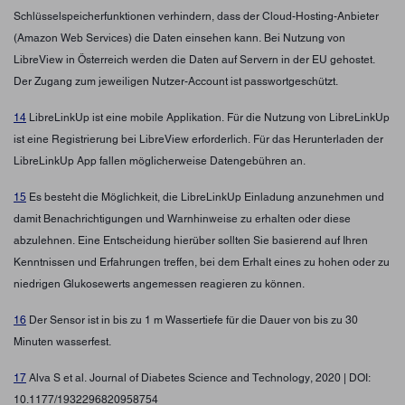
Schlüsselspeicherfunktionen verhindern, dass der Cloud-Hosting-Anbieter
(Amazon Web Services) die Daten einsehen kann. Bei Nutzung von
LibreView in Österreich werden die Daten auf Servern in der EU gehostet.
Der Zugang zum jeweiligen Nutzer-Account ist passwortgeschützt.
14
LibreLinkUp ist eine mobile Applikation. Für die Nutzung von LibreLinkUp
ist eine Registrierung bei LibreView erforderlich. Für das Herunterladen der
LibreLinkUp App fallen möglicherweise Datengebühren an.
15
Es besteht die Möglichkeit, die LibreLinkUp Einladung anzunehmen und
damit Benachrichtigungen und Warnhinweise zu erhalten oder diese
abzulehnen. Eine Entscheidung hierüber sollten Sie basierend auf Ihren
Kenntnissen und Erfahrungen treffen, bei dem Erhalt eines zu hohen oder zu
niedrigen Glukosewerts angemessen reagieren zu können.
16
Der Sensor ist in bis zu 1 m Wassertiefe für die Dauer von bis zu 30
Minuten wasserfest.
17
Alva S et al. Journal of Diabetes Science and Technology, 2020 | DOI:
10.1177/1932296820958754