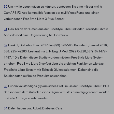
30
Um mylife Loop nutzen zu können, benötigen Sie eine mit der mylife
CamAPS FX App kompatible Version der mylifeYpsoPump und einen
verbundenen FreeStyle Libre 3 Plus Sensor.
31
Das Teilen der Daten aus der FreeStyle LibreLink oder FreeStyle Libre 3
App erfordert eine Registrierung bei LibreView.
32
Haak T, Diabetes Ther. 2017 Jun;8(3):573-586. BolinderJ , Lancet 2016;
388: 2254–2263. Leelarathna L, N Engl J Med. 2022 Oct 20;387(16):1477-
1487. * Die Daten dieser Studie wurden mit dem FreeStyle Libre System
erhoben. FreeStyle Libre 3 verfügt über die gleichen Funktionen wie das
FreeStyle Libre-System mit Echtzeit-Glukosealarmen. Daher sind die
Studiendaten auf beide Produkte anwendbar.
33
Für ein vollständiges glykämisches Profil muss der FreeStyle Libre 2 Plus
Sensor nach dem Auftreten eines Signalverlustes einmalig gescannt werden
und alle 15 Tage ersetzt werden.
34
Daten liegen vor. Abbott Diabetes Care.