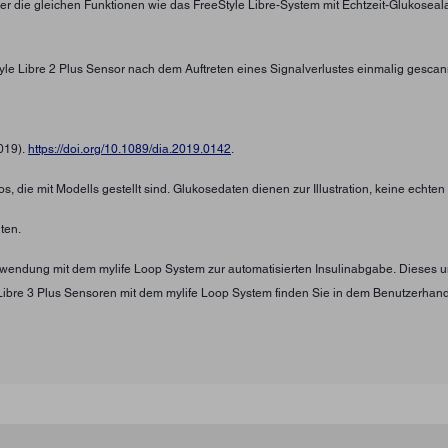
ber die gleichen Funktionen wie das FreeStyle Libre-System mit Echtzeit-Glukosea
tyle Libre 2 Plus Sensor nach dem Auftreten eines Signalverlustes einmalig gescan
2019).
https://doi.org/10.1089/dia.2019.0142
.
s, die mit Modells gestellt sind. Glukosedaten dienen zur Illustration, keine echte
ten.
Verwendung mit dem mylife Loop System zur automatisierten Insulinabgabe. Diese
Libre 3 Plus Sensoren mit dem mylife Loop System finden Sie in dem Benutzerha