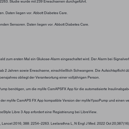
4-2263. Studie wurde mit 239 Erwachsenen durchgeführt.
n. Daten liegen vor. Abbott Diabetes Care.
enden Sensoren. Daten liegen vor. Abbott Diabetes Care.
obald zum ersten Mal ein Glukose-Alarm eingeschaltet wird. Der Alarm bei Signalver
nder ab 2 Jahren sowie Erwachsene, einschließlich Schwangere. Die Aufsichtspflic
ensjahres obliegt der Verantwortung einer volljährigen Person.
oPump benötigen, um die mylife CamAPSFX App für die automatisierte Insulinabgab
t der mylife CamAPS FX App kompatible Version der mylifeYpsoPump und einen ve
eStyle Libre 3 App erfordert eine Registrierung bei LibreView.
 , Lancet 2016; 388: 2254–2263. Leelarathna L, N Engl J Med. 2022 Oct 20;387(16