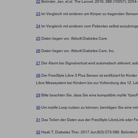
22
Bolinder, Jan, et al. The Lancet. 2016; 388 (10057): 225
23
Im Vergleich mit anderen am Körper zu tragenden Sensore
24
Im Vergleich mit anderen vom Patienten selbst anzubring
25
Daten liegen vor. Abbott Diabetes Care.
26
Daten liegen vor. Abbott Diabetes Care, Inc.
27
Der Alarm bei Signalverlust wird automatisch aktiviert, s
28
Der FreeStyle Libre 3 Plus Sensor ist zertifiziert für Ki
Libre Messsystem bei Kindern bis zur Vollendung des 12. Leb
29
Bitte beachten Sie, dass Sie eine kompatible mylife Yps
30
Um mylife Loop nutzen zu können, benötigen Sie eine mi
31
Das Teilen der Daten aus der FreeStyle LibreLink oder Fre
32
Haak T, Diabetes Ther. 2017 Jun;8(3):573-586. BolinderJ