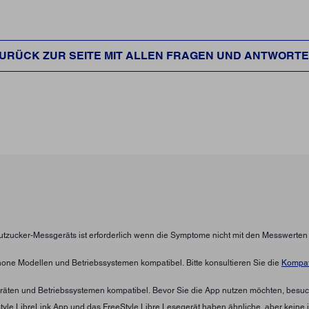
URÜCK ZUR SEITE MIT ALLEN FRAGEN UND ANTWORT
lutzucker-Messgeräts ist erforderlich wenn die Symptome nicht mit den Messwerte
hone Modellen und Betriebssystemen kompatibel. Bitte konsultieren Sie die
Kompati
eräten und Betriebssystemen kompatibel. Bevor Sie die App nutzen möchten, besuc
eStyle LibreLink App und das FreeStyle Libre Lesegerät haben ähnliche, aber keine 