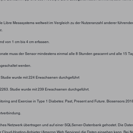
yle Libre Messsystems weltweit im Vergleich zu der Nutzeranzahl anderer führend
c.
d von 1 cm bis 4 cm erfassen.
 Monate muss der Sensor mindestens einmal alle 8 Stunden gescannt und alle 15 Ta
geschaltet werden.
. Studie wurde mit 224 Erwachsenen durchgeführt
4-2263. Studie wurde mit 239 Erwachsenen durchgeführt.
toring and Exercise in Type 1 Diabetes: Past, Present and Future. Biosensors 2018;
etverbindung.
tliches Netzwerk übertragen und auf einer SQLServer-Datenbank gehostet. Die Date
er Cloud-Hosting-Anbieter (Amazon Web Services) die Daten einsehen kann. Bei N