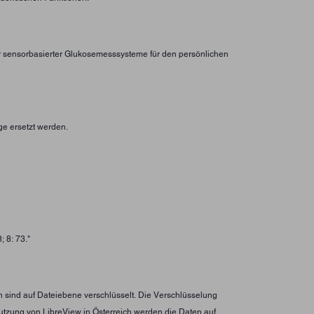
er sensorbasierter Glukosemesssysteme für den persönlichen
ge ersetzt werden.
 8: 73."
n sind auf Dateiebene verschlüsselt. Die Verschlüsselung
utzung von LibreView in Österreich werden die Daten auf