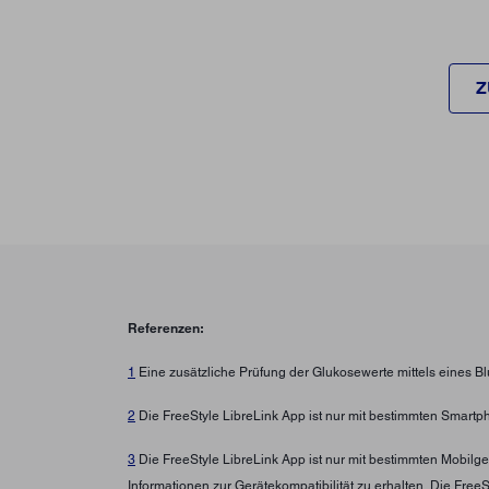
Z
Referenzen:
1
Eine zusätzliche Prüfung der Glukosewerte mittels eines B
2
Die FreeStyle LibreLink App ist nur mit bestimmten Smartp
3
Die FreeStyle LibreLink App ist nur mit bestimmten Mobilg
Informationen zur Gerätekompatibilität zu erhalten. Die Fre