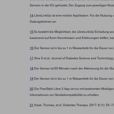
Servern in der EU gehostet. Der Zugang zum jeweiligen Nutz
14
LibreLinkUp ist eine mobile Applikation. Für die Nutzung 
Datengebühren an.
15
Es besteht die Möglichkeit, die LibreLinkUp Einladung a
basierend auf Ihren Kenntnissen und Erfahrungen treffen, b
16
Der Sensor ist in bis zu 1 m Wassertiefe für die Dauer von
17
Alva S et al. Journal of Diabetes Science and Technolo
18
Der Sensor ist 60 Minuten nach der Aktivierung für die G
19
Der Sensor ist in bis zu 1 m Wassertiefe für die Dauer von
20
Die FreeStyle Libre 3 App ist nur mit bestimmten Mobilg
Informationen zur Gerätekompatibilität zu erhalten.
21
Haak, Thomas, et al. Diabetes Therapy. 2017; 8 (1): 55–