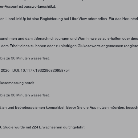
er-Account ist passwortgeschützt.
von LibreLinkUp ist eine Registrierung bei LibreView erforderlich. Für das Herunt
nzunehmen und damit Benachrichtigungen und Warnhinweise zu erhalten oder diese
ei dem Erhalt eines zu hohen oder zu niedrigen Glukosewerts angemessen reagier
 bis zu 30 Minuten wasserfest.
gy, 2020 | DOI: 10.1177/1932296820958754
lukosemessung bereit.
 bis zu 30 Minuten wasserfest.
eräten und Betriebssystemen kompatibel. Bevor Sie die App nutzen möchten, besuc
73. Studie wurde mit 224 Erwachsenen durchgeführt