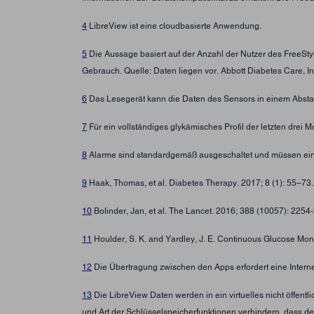
4
LibreView ist eine cloudbasierte Anwendung.
5
Die Aussage basiert auf der Anzahl der Nutzer des FreeSt
Gebrauch. Quelle: Daten liegen vor. Abbott Diabetes Care, In
6
Das Lesegerät kann die Daten des Sensors in einem Abstan
7
Für ein vollständiges glykämisches Profil der letzten drei
8
Alarme sind standardgemäß ausgeschaltet und müssen ein
9
Haak, Thomas, et al. Diabetes Therapy. 2017; 8 (1): 55–73
10
Bolinder, Jan, et al. The Lancet. 2016; 388 (10057): 225
11
Houlder, S. K. and Yardley, J. E. Continuous Glucose Moni
12
Die Übertragung zwischen den Apps erfordert eine Intern
13
Die LibreView Daten werden in ein virtuelles nicht öffen
und Art der Schlüsselspeicherfunktionen verhindern, dass d