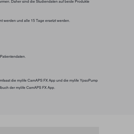
larmen. Daher sind die Studiendaten auf beide Produkte
nt werden und alle 15 Tage ersetzt werden.
n Patientendaten.
s umfasst die mylife CamAPS FX App und die mylife YpsoPump
ndbuch der mylife CamAPS FX App.