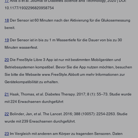
17
Alva S et al. Journal of Diabetes Science and Technology, 2020 | DOI:
10.1177/1932296820958754
18
Der Sensor ist 60 Minuten nach der Aktivierung für die Glukosemessung
bereit.
19
Der Sensor ist in bis zu 1 m Wassertiefe für die Dauer von bis zu 30
Minuten wasserfest.
20
Die FreeStyle Libre 3 App ist nur mit bestimmten Mobilgeräten und
Betriebssystemen kompatibel. Bevor Sie die App nutzen möchten, besuchen
Sie bitte die Webseite www.FreeStyle.Abbott um mehr Informationen zur
Gerätekompatibilität zu erhalten.
21
Haak, Thomas, et al. Diabetes Therapy. 2017; 8 (1): 55–73. Studie wurde
mit 224 Erwachsenen durchgeführt
22
Bolinder, Jan, et al. The Lancet. 2016; 388 (10057): 2254-2263. Studie
wurde mit 239 Erwachsenen durchgeführt.
23
Im Vergleich mit anderen am Körper zu tragenden Sensoren. Daten