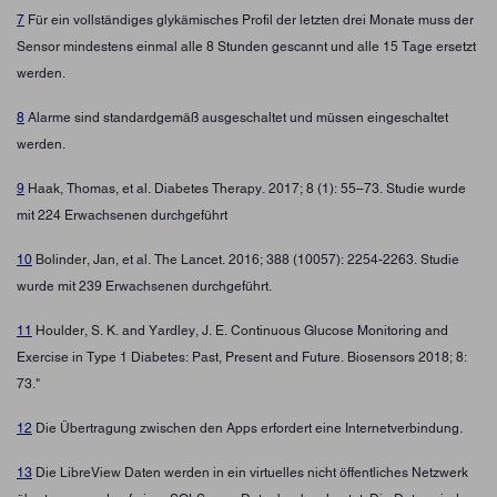
7
Für ein vollständiges glykämisches Profil der letzten drei Monate muss der
Sensor mindestens einmal alle 8 Stunden gescannt und alle 15 Tage ersetzt
werden.
8
Alarme sind standardgemäß ausgeschaltet und müssen eingeschaltet
werden.
9
Haak, Thomas, et al. Diabetes Therapy. 2017; 8 (1): 55–73. Studie wurde
mit 224 Erwachsenen durchgeführt
10
Bolinder, Jan, et al. The Lancet. 2016; 388 (10057): 2254-2263. Studie
wurde mit 239 Erwachsenen durchgeführt.
11
Houlder, S. K. and Yardley, J. E. Continuous Glucose Monitoring and
Exercise in Type 1 Diabetes: Past, Present and Future. Biosensors 2018; 8:
73."
12
Die Übertragung zwischen den Apps erfordert eine Internetverbindung.
13
Die LibreView Daten werden in ein virtuelles nicht öffentliches Netzwerk