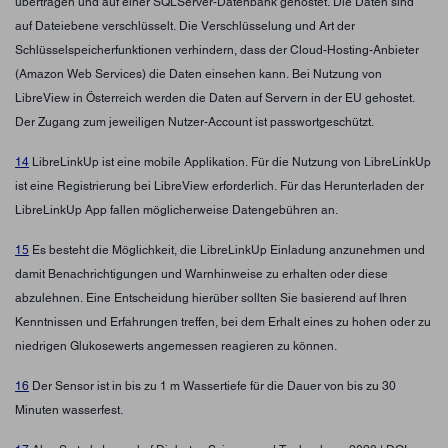
übertragen und auf einer SQLServer-Datenbank gehostet. Die Daten sind
auf Dateiebene verschlüsselt. Die Verschlüsselung und Art der
Schlüsselspeicherfunktionen verhindern, dass der Cloud-Hosting-Anbieter
(Amazon Web Services) die Daten einsehen kann. Bei Nutzung von
LibreView in Österreich werden die Daten auf Servern in der EU gehostet.
Der Zugang zum jeweiligen Nutzer-Account ist passwortgeschützt.
14
LibreLinkUp ist eine mobile Applikation. Für die Nutzung von LibreLinkUp
ist eine Registrierung bei LibreView erforderlich. Für das Herunterladen der
LibreLinkUp App fallen möglicherweise Datengebühren an.
15
Es besteht die Möglichkeit, die LibreLinkUp Einladung anzunehmen und
damit Benachrichtigungen und Warnhinweise zu erhalten oder diese
abzulehnen. Eine Entscheidung hierüber sollten Sie basierend auf Ihren
Kenntnissen und Erfahrungen treffen, bei dem Erhalt eines zu hohen oder zu
niedrigen Glukosewerts angemessen reagieren zu können.
16
Der Sensor ist in bis zu 1 m Wassertiefe für die Dauer von bis zu 30
Minuten wasserfest.