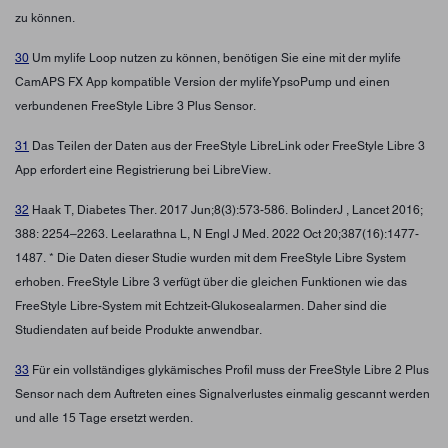
zu können.
30
Um mylife Loop nutzen zu können, benötigen Sie eine mit der mylife
CamAPS FX App kompatible Version der mylifeYpsoPump und einen
verbundenen FreeStyle Libre 3 Plus Sensor.
31
Das Teilen der Daten aus der FreeStyle LibreLink oder FreeStyle Libre 3
App erfordert eine Registrierung bei LibreView.
32
Haak T, Diabetes Ther. 2017 Jun;8(3):573-586. BolinderJ , Lancet 2016;
388: 2254–2263. Leelarathna L, N Engl J Med. 2022 Oct 20;387(16):1477-
1487. * Die Daten dieser Studie wurden mit dem FreeStyle Libre System
erhoben. FreeStyle Libre 3 verfügt über die gleichen Funktionen wie das
FreeStyle Libre-System mit Echtzeit-Glukosealarmen. Daher sind die
Studiendaten auf beide Produkte anwendbar.
33
Für ein vollständiges glykämisches Profil muss der FreeStyle Libre 2 Plus
Sensor nach dem Auftreten eines Signalverlustes einmalig gescannt werden
und alle 15 Tage ersetzt werden.