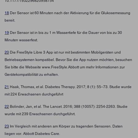
10.1177/1932296820958754
18
Der Sensor ist 60 Minuten nach der Aktivierung für die Glukosemessung
bereit.
19
Der Sensor ist in bis zu 1 m Wassertiefe für die Dauer von bis zu 30
Minuten wasserfest.
20
Die FreeStyle Libre 3 App ist nur mit bestimmten Mobilgeräten und
Betriebssystemen kompatibel. Bevor Sie die App nutzen möchten, besuchen
Sie bitte die Webseite www.FreeStyle.Abbott um mehr Informationen zur
Gerätekompatibilität zu erhalten.
21
Haak, Thomas, et al. Diabetes Therapy. 2017; 8 (1): 55–73. Studie wurde
mit 224 Erwachsenen durchgeführt
22
Bolinder, Jan, et al. The Lancet. 2016; 388 (10057): 2254-2263. Studie
wurde mit 239 Erwachsenen durchgeführt.
23
Im Vergleich mit anderen am Körper zu tragenden Sensoren. Daten
liegen vor. Abbott Diabetes Care.