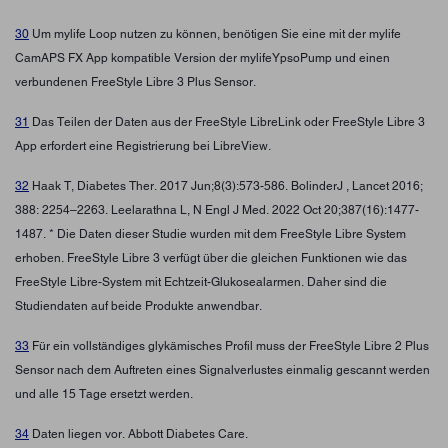
30
Um mylife Loop nutzen zu können, benötigen Sie eine mit der mylife
CamAPS FX App kompatible Version der mylifeYpsoPump und einen
verbundenen FreeStyle Libre 3 Plus Sensor.
31
Das Teilen der Daten aus der FreeStyle LibreLink oder FreeStyle Libre 3
App erfordert eine Registrierung bei LibreView.
32
Haak T, Diabetes Ther. 2017 Jun;8(3):573-586. BolinderJ , Lancet 2016;
388: 2254–2263. Leelarathna L, N Engl J Med. 2022 Oct 20;387(16):1477-
1487. * Die Daten dieser Studie wurden mit dem FreeStyle Libre System
erhoben. FreeStyle Libre 3 verfügt über die gleichen Funktionen wie das
FreeStyle Libre-System mit Echtzeit-Glukosealarmen. Daher sind die
Studiendaten auf beide Produkte anwendbar.
33
Für ein vollständiges glykämisches Profil muss der FreeStyle Libre 2 Plus
Sensor nach dem Auftreten eines Signalverlustes einmalig gescannt werden
und alle 15 Tage ersetzt werden.
34
Daten liegen vor. Abbott Diabetes Care.