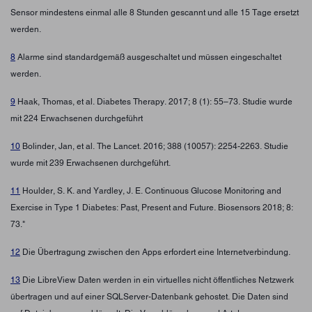
Sensor mindestens einmal alle 8 Stunden gescannt und alle 15 Tage ersetzt
werden.
8
Alarme sind standardgemäß ausgeschaltet und müssen eingeschaltet
werden.
9
Haak, Thomas, et al. Diabetes Therapy. 2017; 8 (1): 55–73. Studie wurde
mit 224 Erwachsenen durchgeführt
10
Bolinder, Jan, et al. The Lancet. 2016; 388 (10057): 2254-2263. Studie
wurde mit 239 Erwachsenen durchgeführt.
11
Houlder, S. K. and Yardley, J. E. Continuous Glucose Monitoring and
Exercise in Type 1 Diabetes: Past, Present and Future. Biosensors 2018; 8:
73."
12
Die Übertragung zwischen den Apps erfordert eine Internetverbindung.
13
Die LibreView Daten werden in ein virtuelles nicht öffentliches Netzwerk
übertragen und auf einer SQLServer-Datenbank gehostet. Die Daten sind