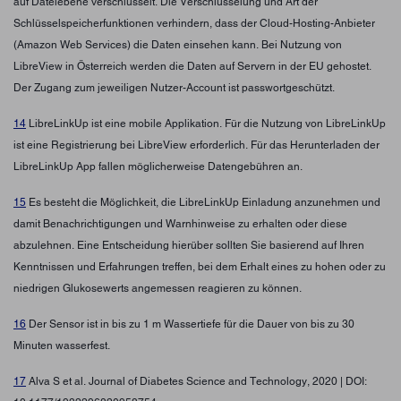
auf Dateiebene verschlüsselt. Die Verschlüsselung und Art der
Schlüsselspeicherfunktionen verhindern, dass der Cloud-Hosting-Anbieter
(Amazon Web Services) die Daten einsehen kann. Bei Nutzung von
LibreView in Österreich werden die Daten auf Servern in der EU gehostet.
Der Zugang zum jeweiligen Nutzer-Account ist passwortgeschützt.
14
LibreLinkUp ist eine mobile Applikation. Für die Nutzung von LibreLinkUp
ist eine Registrierung bei LibreView erforderlich. Für das Herunterladen der
LibreLinkUp App fallen möglicherweise Datengebühren an.
15
Es besteht die Möglichkeit, die LibreLinkUp Einladung anzunehmen und
damit Benachrichtigungen und Warnhinweise zu erhalten oder diese
abzulehnen. Eine Entscheidung hierüber sollten Sie basierend auf Ihren
Kenntnissen und Erfahrungen treffen, bei dem Erhalt eines zu hohen oder zu
niedrigen Glukosewerts angemessen reagieren zu können.
16
Der Sensor ist in bis zu 1 m Wassertiefe für die Dauer von bis zu 30
Minuten wasserfest.
17
Alva S et al. Journal of Diabetes Science and Technology, 2020 | DOI: