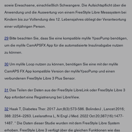
sowie Erwachsene, einschließlich Schwangere. Die Aufsichtspflicht über die
Anwendung und die Auswertung von einem FreeStyle Libre Messsystem bei
Kindern bis zur Vollendung des 12. Lebensjahres obliegt der Verantwortung
einer volljährigen Person.
29
Bitte beachten Sie, dass Sie eine kompatible mylife YpsoPump benötigen,
um die mylife CamAPSFX App für die automatisierte Insulinabgabe nutzen
zu können.
30
Um mylife Loop nutzen zu können, benötigen Sie eine mit der mylife
CamAPS FX App kompatible Version der mylifeYpsoPump und einen
verbundenen FreeStyle Libre 3 Plus Sensor.
31
Das Teilen der Daten aus der FreeStyle LibreLink oder FreeStyle Libre 3
App erfordert eine Registrierung bei LibreView.
32
Haak T, Diabetes Ther. 2017 Jun;8(3):573-586. BolinderJ , Lancet 2016;
388: 2254–2263. Leelarathna L, N Engl J Med. 2022 Oct 20;387(16):1477-
1487. * Die Daten dieser Studie wurden mit dem FreeStyle Libre System
erhoben. FreeStyle Libre 3 verfügt über die gleichen Funktionen wie das