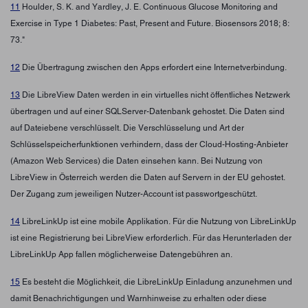
11
Houlder, S. K. and Yardley, J. E. Continuous Glucose Monitoring and
Exercise in Type 1 Diabetes: Past, Present and Future. Biosensors 2018; 8:
73."
12
Die Übertragung zwischen den Apps erfordert eine Internetverbindung.
13
Die LibreView Daten werden in ein virtuelles nicht öffentliches Netzwerk
übertragen und auf einer SQLServer-Datenbank gehostet. Die Daten sind
auf Dateiebene verschlüsselt. Die Verschlüsselung und Art der
Schlüsselspeicherfunktionen verhindern, dass der Cloud-Hosting-Anbieter
(Amazon Web Services) die Daten einsehen kann. Bei Nutzung von
LibreView in Österreich werden die Daten auf Servern in der EU gehostet.
Der Zugang zum jeweiligen Nutzer-Account ist passwortgeschützt.
14
LibreLinkUp ist eine mobile Applikation. Für die Nutzung von LibreLinkUp
ist eine Registrierung bei LibreView erforderlich. Für das Herunterladen der
LibreLinkUp App fallen möglicherweise Datengebühren an.
15
Es besteht die Möglichkeit, die LibreLinkUp Einladung anzunehmen und
damit Benachrichtigungen und Warnhinweise zu erhalten oder diese