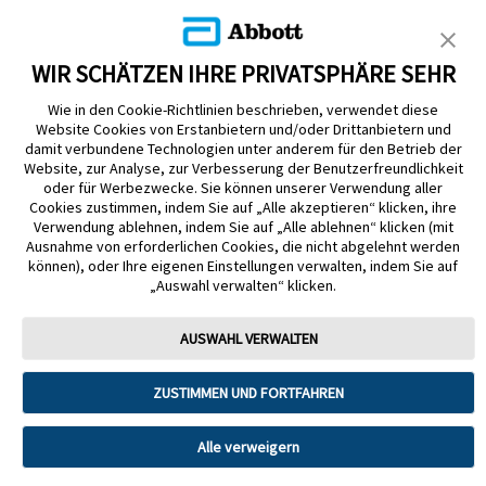
KUNDENSHOP
WIR SCHÄTZEN IHRE PRIVATSPHÄRE SEHR
Wie in den Cookie-Richtlinien beschrieben, verwendet diese
Website Cookies von Erstanbietern und/oder Drittanbietern und
damit verbundene Technologien unter anderem für den Betrieb der
Website, zur Analyse, zur Verbesserung der Benutzerfreundlichkeit
Impressum
Nutzungsbedingungen
Datenschutzerklärung
oder für Werbezwecke. Sie können unserer Verwendung aller
Cookie Richtlinie
Barrierefreiheitserklärung
Cookies zustimmen, indem Sie auf „Alle akzeptieren“ klicken, ihre
Verwendung ablehnen, indem Sie auf „Alle ablehnen“ klicken (mit
Mitteilung zur Datenverordnung
Cookie-Präferenzen
Ausnahme von erforderlichen Cookies, die nicht abgelehnt werden
können), oder Ihre eigenen Einstellungen verwalten, indem Sie auf
„Auswahl verwalten“ klicken.
Copyright © 2026 Abbott. Alle Rechte vorbehalten. Libre, das
Schmetterlingslogo, die Form und das Erscheinungsbild des Sensors, die
Farbe Gelb sowie sämtliche damit zusammenhängende Marken und/oder
AUSWAHL VERWALTEN
Designs sind das geistige Eigentum der Abbott Unternehmensgruppe in
ausgewählten Ländern.
ZUSTIMMEN UND FORTFAHREN
Tandem Diabetes Care, Inc. Alle Rechte vorbehalten. Tandem Diabetes
Care, die Tandem Logos, Control-IQ, Control-IQ+, t:slim X2, t:slim, Tandem
t:slim Mobile App und Tandem Source sind eingetragene Marken oder
Marken von Tandem Diabetes Care, Inc. in den USA und/oder anderen
Alle verweigern
Ländern.