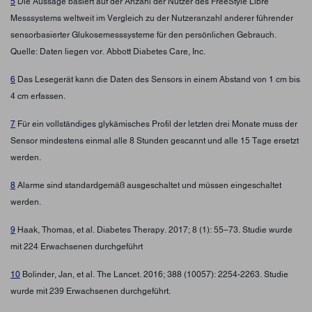
5
Die Aussage basiert auf der Anzahl der Nutzer des FreeStyle Libre
Messsystems weltweit im Vergleich zu der Nutzeranzahl anderer führender
sensorbasierter Glukosemesssysteme für den persönlichen Gebrauch.
Quelle: Daten liegen vor. Abbott Diabetes Care, Inc.
6
Das Lesegerät kann die Daten des Sensors in einem Abstand von 1 cm bis
4 cm erfassen.
7
Für ein vollständiges glykämisches Profil der letzten drei Monate muss der
Sensor mindestens einmal alle 8 Stunden gescannt und alle 15 Tage ersetzt
werden.
8
Alarme sind standardgemäß ausgeschaltet und müssen eingeschaltet
werden.
9
Haak, Thomas, et al. Diabetes Therapy. 2017; 8 (1): 55–73. Studie wurde
mit 224 Erwachsenen durchgeführt
10
Bolinder, Jan, et al. The Lancet. 2016; 388 (10057): 2254-2263. Studie
wurde mit 239 Erwachsenen durchgeführt.