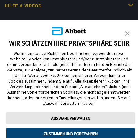
HILFE & VIDEOS
KUNDENSHOP
WIR SCHÄTZEN IHRE PRIVATSPHÄRE SEHR
Wie in den Cookie-Richtlinien beschrieben, verwendet diese
Website Cookies von Erstanbietern und/oder Drittanbietern und
damit verbundene Technologien unter anderem für den Betrieb der
Website, zur Analyse, zur Verbesserung der Benutzerfreundlichkeit
Impressum
Nutzungsbedingungen
Datenschutzerklärung
oder für Werbezwecke. Sie können unserer Verwendung aller
Cookie Richtlinie
Barrierefreiheitserklärung
Cookies zustimmen, indem Sie auf „Alle akzeptieren“ klicken, ihre
Verwendung ablehnen, indem Sie auf „Alle ablehnen“ klicken (mit
Mitteilung zur Datenverordnung
Cookie-Präferenzen
Ausnahme von erforderlichen Cookies, die nicht abgelehnt werden
können), oder Ihre eigenen Einstellungen verwalten, indem Sie auf
„Auswahl verwalten“ klicken.
Copyright © 2026 Abbott. Alle Rechte vorbehalten. Libre, das
Schmetterlingslogo, die Form und das Erscheinungsbild des Sensors, die
Farbe Gelb sowie sämtliche damit zusammenhängende Marken und/oder
AUSWAHL VERWALTEN
Designs sind das geistige Eigentum der Abbott Unternehmensgruppe in
ausgewählten Ländern.
ZUSTIMMEN UND FORTFAHREN
Tandem Diabetes Care, Inc. Alle Rechte vorbehalten. Tandem Diabetes