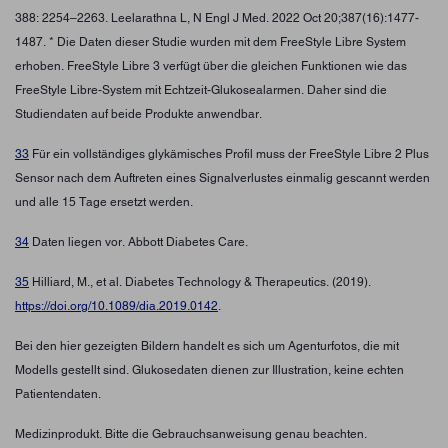
388: 2254–2263. Leelarathna L, N Engl J Med. 2022 Oct 20;387(16):1477-
1487. * Die Daten dieser Studie wurden mit dem FreeStyle Libre System
erhoben. FreeStyle Libre 3 verfügt über die gleichen Funktionen wie das
FreeStyle Libre-System mit Echtzeit-Glukosealarmen. Daher sind die
Studiendaten auf beide Produkte anwendbar.
33
Für ein vollständiges glykämisches Profil muss der FreeStyle Libre 2 Plus
Sensor nach dem Auftreten eines Signalverlustes einmalig gescannt werden
und alle 15 Tage ersetzt werden.
34
Daten liegen vor. Abbott Diabetes Care.
35
Hilliard, M., et al. Diabetes Technology & Therapeutics. (2019).
https://doi.org/10.1089/dia.2019.0142
.
Bei den hier gezeigten Bildern handelt es sich um Agenturfotos, die mit
Modells gestellt sind. Glukosedaten dienen zur Illustration, keine echten
Patientendaten.
Medizinprodukt. Bitte die Gebrauchsanweisung genau beachten.