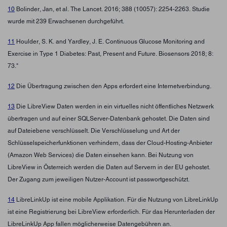
10
Bolinder, Jan, et al. The Lancet. 2016; 388 (10057): 2254-2263. Studie
wurde mit 239 Erwachsenen durchgeführt.
11
Houlder, S. K. and Yardley, J. E. Continuous Glucose Monitoring and
Exercise in Type 1 Diabetes: Past, Present and Future. Biosensors 2018; 8:
73."
12
Die Übertragung zwischen den Apps erfordert eine Internetverbindung.
13
Die LibreView Daten werden in ein virtuelles nicht öffentliches Netzwerk
übertragen und auf einer SQLServer-Datenbank gehostet. Die Daten sind
auf Dateiebene verschlüsselt. Die Verschlüsselung und Art der
Schlüsselspeicherfunktionen verhindern, dass der Cloud-Hosting-Anbieter
(Amazon Web Services) die Daten einsehen kann. Bei Nutzung von
LibreView in Österreich werden die Daten auf Servern in der EU gehostet.
Der Zugang zum jeweiligen Nutzer-Account ist passwortgeschützt.
14
LibreLinkUp ist eine mobile Applikation. Für die Nutzung von LibreLinkUp
ist eine Registrierung bei LibreView erforderlich. Für das Herunterladen der
LibreLinkUp App fallen möglicherweise Datengebühren an.