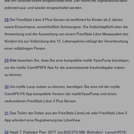
Mal ein Glukose-Alarm eingeschaltet wird. Der Alarm bei Signalverlust kann
jederzeit aus- und wieder eingeschaltet werden.
28
Der FreeStyle Libre 3 Plus Sensor ist zertifiziert für Kinder ab 2 Jahren
sowie Erwachsene, einschließlich Schwangere. Die Aufsichtspflicht über die
Anwendung und die Auswertung von einem FreeStyle Libre Messsystem bei
Kindern bis zur Vollendung des 12. Lebensjahres obliegt der Verantwortung
einer volljährigen Person.
29
Bitte beachten Sie, dass Sie eine kompatible mylife YpsoPump benötigen,
um die mylife CamAPSFX App für die automatisierte Insulinabgabe nutzen
zu können.
30
Um mylife Loop nutzen zu können, benötigen Sie eine mit der mylife
CamAPS FX App kompatible Version der mylifeYpsoPump und einen
verbundenen FreeStyle Libre 3 Plus Sensor.
31
Das Teilen der Daten aus der FreeStyle LibreLink oder FreeStyle Libre 3
App erfordert eine Registrierung bei LibreView.
32
Haak T, Diabetes Ther. 2017 Jun;8(3):573-586. BolinderJ , Lancet 2016;