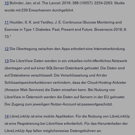
10
Bolinder, Jan, et al. The Lancet. 2016; 388 (10057): 2254-2263. Studie
wurde mit 239 Erwachsenen durchgeführt.
11
Houlder, S. K. and Yardley, J. E. Continuous Glucose Monitoring and
Exercise in Type 1 Diabetes: Past, Present and Future. Biosensors 2018; 8:
73."
12
Die Übertragung zwischen den Apps erfordert eine Internetverbindung.
13
Die LibreView Daten werden in ein virtuelles nicht öffentliches Netzwerk
übertragen und auf einer SQLServer-Datenbank gehostet. Die Daten sind
auf Dateiebene verschlüsselt. Die Verschlüsselung und Art der
Schlüsselspeicherfunktionen verhindern, dass der Cloud-Hosting-Anbieter
(Amazon Web Services) die Daten einsehen kann. Bei Nutzung von
LibreView in Österreich werden die Daten auf Servern in der EU gehostet.
Der Zugang zum jeweiligen Nutzer-Account ist passwortgeschützt.
14
LibreLinkUp ist eine mobile Applikation. Für die Nutzung von LibreLinkUp
ist eine Registrierung bei LibreView erforderlich. Für das Herunterladen der
LibreLinkUp App fallen möglicherweise Datengebühren an.