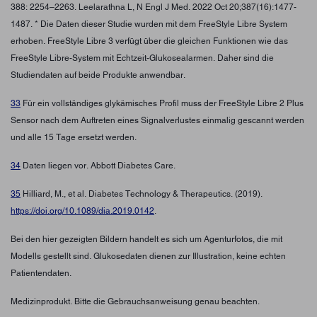
388: 2254–2263. Leelarathna L, N Engl J Med. 2022 Oct 20;387(16):1477-
1487. * Die Daten dieser Studie wurden mit dem FreeStyle Libre System
erhoben. FreeStyle Libre 3 verfügt über die gleichen Funktionen wie das
FreeStyle Libre-System mit Echtzeit-Glukosealarmen. Daher sind die
Studiendaten auf beide Produkte anwendbar.
33
Für ein vollständiges glykämisches Profil muss der FreeStyle Libre 2 Plus
Sensor nach dem Auftreten eines Signalverlustes einmalig gescannt werden
und alle 15 Tage ersetzt werden.
34
Daten liegen vor. Abbott Diabetes Care.
35
Hilliard, M., et al. Diabetes Technology & Therapeutics. (2019).
https://doi.org/10.1089/dia.2019.0142
.
Bei den hier gezeigten Bildern handelt es sich um Agenturfotos, die mit
Modells gestellt sind. Glukosedaten dienen zur Illustration, keine echten
Patientendaten.
Medizinprodukt. Bitte die Gebrauchsanweisung genau beachten.