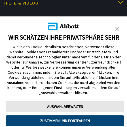
HILFE & VIDEOS
KUNDENSHOP
WIR SCHÄTZEN IHRE PRIVATSPHÄRE SEHR
Wie in den Cookie-Richtlinien beschrieben, verwendet diese
Website Cookies von Erstanbietern und/oder Drittanbietern und
damit verbundene Technologien unter anderem für den Betrieb der
Website, zur Analyse, zur Verbesserung der Benutzerfreundlichkeit
Impressum
Nutzungsbedingungen
Datenschutzerklärung
oder für Werbezwecke. Sie können unserer Verwendung aller
Cookie Richtlinie
Barrierefreiheitserklärung
Cookies zustimmen, indem Sie auf „Alle akzeptieren“ klicken, ihre
Verwendung ablehnen, indem Sie auf „Alle ablehnen“ klicken (mit
Mitteilung zur Datenverordnung
Cookie-Präferenzen
Ausnahme von erforderlichen Cookies, die nicht abgelehnt werden
können), oder Ihre eigenen Einstellungen verwalten, indem Sie auf
„Auswahl verwalten“ klicken.
Copyright © 2026 Abbott. Alle Rechte vorbehalten. Libre, das
Schmetterlingslogo, die Form und das Erscheinungsbild des Sensors, die
Farbe Gelb sowie sämtliche damit zusammenhängende Marken und/oder
AUSWAHL VERWALTEN
Designs sind das geistige Eigentum der Abbott Unternehmensgruppe in
ausgewählten Ländern.
ZUSTIMMEN UND FORTFAHREN
Tandem Diabetes Care, Inc. Alle Rechte vorbehalten. Tandem Diabetes
Care, die Tandem Logos, Control-IQ, Control-IQ+, t:slim X2, t:slim, Tandem