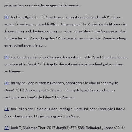
jederzeit aus- und wieder eingeschaltet werden.
28
Der FreeStyle Libre 3 Plus Sensor ist zertifiziert für Kinder ab 2 Jahren
sowie Erwachsene, einschließlich Schwangere. Die Aufsichtspflicht über die
Anwendung und die Auswertung von einem FreeStyle Libre Messsystem bei
Kindern bis zur Vollendung des 12. Lebensjahres obliegt der Verantwortung
einer volljährigen Person.
29
Bitte beachten Sie, dass Sie eine kompatible mylife YpsoPump benötigen,
um die mylife CamAPSFX App für die automatisierte Insulinabgabe nutzen
zu können.
30
Um mylife Loop nutzen zu können, benötigen Sie eine mit der mylife
CamAPS FX App kompatible Version der mylifeYpsoPump und einen
verbundenen FreeStyle Libre 3 Plus Sensor.
31
Das Teilen der Daten aus der FreeStyle LibreLink oder FreeStyle Libre 3
App erfordert eine Registrierung bei LibreView.
32
Haak T, Diabetes Ther. 2017 Jun;8(3):573-586. BolinderJ , Lancet 2016;