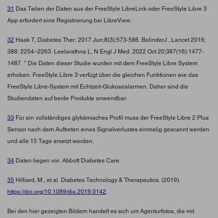
31
Das Teilen der Daten aus der FreeStyle LibreLink oder FreeStyle Libre 3
App erfordert eine Registrierung bei LibreView.
32
Haak T, Diabetes Ther. 2017 Jun;8(3):573-586. BolinderJ , Lancet 2016;
388: 2254–2263. Leelarathna L, N Engl J Med. 2022 Oct 20;387(16):1477-
1487. * Die Daten dieser Studie wurden mit dem FreeStyle Libre System
erhoben. FreeStyle Libre 3 verfügt über die gleichen Funktionen wie das
FreeStyle Libre-System mit Echtzeit-Glukosealarmen. Daher sind die
Studiendaten auf beide Produkte anwendbar.
33
Für ein vollständiges glykämisches Profil muss der FreeStyle Libre 2 Plus
Sensor nach dem Auftreten eines Signalverlustes einmalig gescannt werden
und alle 15 Tage ersetzt werden.
34
Daten liegen vor. Abbott Diabetes Care.
35
Hilliard, M., et al. Diabetes Technology & Therapeutics. (2019).
https://doi.org/10.1089/dia.2019.0142
.
Bei den hier gezeigten Bildern handelt es sich um Agenturfotos, die mit