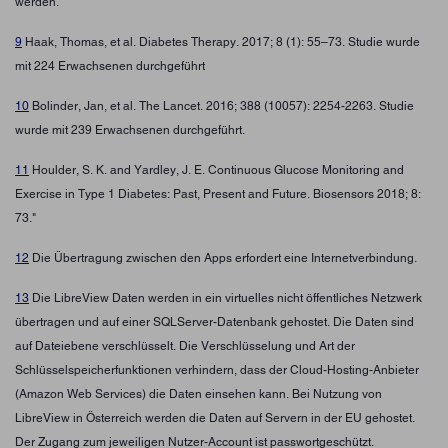
werden.
9
Haak, Thomas, et al. Diabetes Therapy. 2017; 8 (1): 55–73. Studie wurde
mit 224 Erwachsenen durchgeführt
10
Bolinder, Jan, et al. The Lancet. 2016; 388 (10057): 2254-2263. Studie
wurde mit 239 Erwachsenen durchgeführt.
11
Houlder, S. K. and Yardley, J. E. Continuous Glucose Monitoring and
Exercise in Type 1 Diabetes: Past, Present and Future. Biosensors 2018; 8:
73."
12
Die Übertragung zwischen den Apps erfordert eine Internetverbindung.
13
Die LibreView Daten werden in ein virtuelles nicht öffentliches Netzwerk
übertragen und auf einer SQLServer-Datenbank gehostet. Die Daten sind
auf Dateiebene verschlüsselt. Die Verschlüsselung und Art der
Schlüsselspeicherfunktionen verhindern, dass der Cloud-Hosting-Anbieter
(Amazon Web Services) die Daten einsehen kann. Bei Nutzung von
LibreView in Österreich werden die Daten auf Servern in der EU gehostet.
Der Zugang zum jeweiligen Nutzer-Account ist passwortgeschützt.