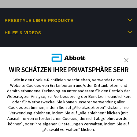
FREESTYLE LIBRE PRODUKTE
HILFE & VIDEOS
KUNDENSHOP
WIR SCHÄTZEN IHRE PRIVATSPHÄRE SEHR
Wie in den Cookie-Richtlinien beschrieben, verwendet diese
Website Cookies von Erstanbietern und/oder Drittanbietern und
damit verbundene Technologien unter anderem für den Betrieb der
Website, zur Analyse, zur Verbesserung der Benutzerfreundlichkeit
Impressum
Nutzungsbedingungen
Datenschutzerklärung
oder für Werbezwecke. Sie können unserer Verwendung aller
Cookie Richtlinie
Barrierefreiheitserklärung
Cookies zustimmen, indem Sie auf „Alle akzeptieren“ klicken, ihre
Verwendung ablehnen, indem Sie auf „Alle ablehnen“ klicken (mit
Mitteilung zur Datenverordnung
Cookie-Präferenzen
Ausnahme von erforderlichen Cookies, die nicht abgelehnt werden
können), oder Ihre eigenen Einstellungen verwalten, indem Sie auf
„Auswahl verwalten“ klicken.
Copyright © 2026 Abbott. Alle Rechte vorbehalten. Libre, das
Schmetterlingslogo, die Form und das Erscheinungsbild des Sensors, die