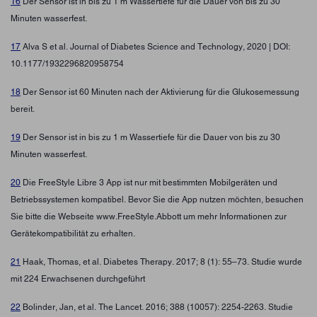
16
Der Sensor ist in bis zu 1 m Wassertiefe für die Dauer von bis zu 30
Minuten wasserfest.
17
Alva S et al. Journal of Diabetes Science and Technology, 2020 | DOI:
10.1177/1932296820958754
18
Der Sensor ist 60 Minuten nach der Aktivierung für die Glukosemessung
bereit.
19
Der Sensor ist in bis zu 1 m Wassertiefe für die Dauer von bis zu 30
Minuten wasserfest.
20
Die FreeStyle Libre 3 App ist nur mit bestimmten Mobilgeräten und
Betriebssystemen kompatibel. Bevor Sie die App nutzen möchten, besuchen
Sie bitte die Webseite www.FreeStyle.Abbott um mehr Informationen zur
Gerätekompatibilität zu erhalten.
21
Haak, Thomas, et al. Diabetes Therapy. 2017; 8 (1): 55–73. Studie wurde
mit 224 Erwachsenen durchgeführt
22
Bolinder, Jan, et al. The Lancet. 2016; 388 (10057): 2254-2263. Studie