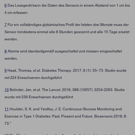
6
Das Lesegerät kann die Daten des Sensors in einem Abstand von 1 cm bis
4 cm erfassen.
7
Für ein vollständiges glykämisches Profil der letzten drei Monate muss der
Sensor mindestens einmal alle 8 Stunden gescannt und alle 15 Tage ersetzt
werden.
8
Alarme sind standardgemäß ausgeschaltet und müssen eingeschaltet
werden.
9
Haak, Thomas, et al. Diabetes Therapy. 2017; 8 (1): 55–73. Studie wurde
mit 224 Erwachsenen durchgeführt
10
Bolinder, Jan, et al. The Lancet. 2016; 388 (10057): 2254-2263. Studie
wurde mit 239 Erwachsenen durchgeführt.
11
Houlder, S. K. and Yardley, J. E. Continuous Glucose Monitoring and
Exercise in Type 1 Diabetes: Past, Present and Future. Biosensors 2018; 8:
73."