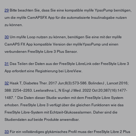
29
Bitte beachten Sie, dass Sie eine kompatible mylife YpsoPump benötigen,
um die mylife CamAPSFX App für die automatisierte Insulinabgabe nutzen
zu können.
30
Um mylife Loop nutzen zu können, benötigen Sie eine mit der mylife
CamAPS FX App kompatible Version der mylifeYpsoPump und einen
verbundenen FreeStyle Libre 3 Plus Sensor.
31
Das Teilen der Daten aus der FreeStyle LibreLink oder FreeStyle Libre 3
App erfordert eine Registrierung bei LibreView.
32
Haak T, Diabetes Ther. 2017 Jun;8(3):573-586. BolinderJ , Lancet 2016;
388: 2254–2263. Leelarathna L, N Engl J Med. 2022 Oct 20;387(16):1477-
1487. * Die Daten dieser Studie wurden mit dem FreeStyle Libre System
erhoben. FreeStyle Libre 3 verfügt über die gleichen Funktionen wie das
FreeStyle Libre-System mit Echtzeit-Glukosealarmen. Daher sind die
Studiendaten auf beide Produkte anwendbar.
33
Für ein vollständiges glykämisches Profil muss der FreeStyle Libre 2 Plus