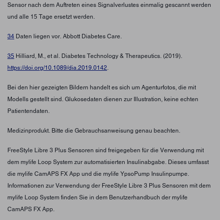
Sensor nach dem Auftreten eines Signalverlustes einmalig gescannt werden
und alle 15 Tage ersetzt werden.
34
Daten liegen vor. Abbott Diabetes Care.
35
Hilliard, M., et al. Diabetes Technology & Therapeutics. (2019).
https://doi.org/10.1089/dia.2019.0142
.
Bei den hier gezeigten Bildern handelt es sich um Agenturfotos, die mit
Modells gestellt sind. Glukosedaten dienen zur Illustration, keine echten
Patientendaten.
Medizinprodukt. Bitte die Gebrauchsanweisung genau beachten.
FreeStyle Libre 3 Plus Sensoren sind freigegeben für die Verwendung mit
dem mylife Loop System zur automatisierten Insulinabgabe. Dieses umfasst
die mylife CamAPS FX App und die mylife YpsoPump Insulinpumpe.
Informationen zur Verwendung der FreeStyle Libre 3 Plus Sensoren mit dem
mylife Loop System finden Sie in dem Benutzerhandbuch der mylife
CamAPS FX App.