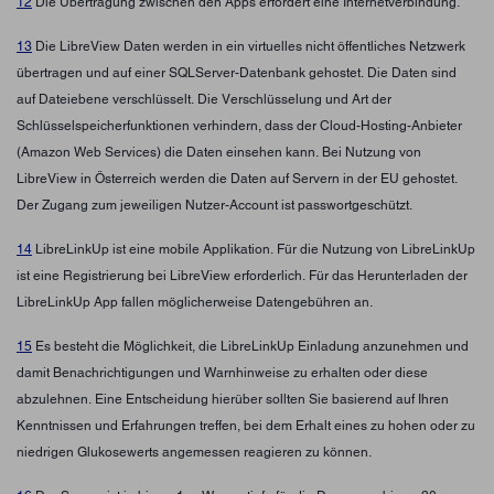
12
Die Übertragung zwischen den Apps erfordert eine Internetverbindung.
13
Die LibreView Daten werden in ein virtuelles nicht öffentliches Netzwerk
übertragen und auf einer SQLServer-Datenbank gehostet. Die Daten sind
auf Dateiebene verschlüsselt. Die Verschlüsselung und Art der
Schlüsselspeicherfunktionen verhindern, dass der Cloud-Hosting-Anbieter
(Amazon Web Services) die Daten einsehen kann. Bei Nutzung von
LibreView in Österreich werden die Daten auf Servern in der EU gehostet.
Der Zugang zum jeweiligen Nutzer-Account ist passwortgeschützt.
14
LibreLinkUp ist eine mobile Applikation. Für die Nutzung von LibreLinkUp
ist eine Registrierung bei LibreView erforderlich. Für das Herunterladen der
LibreLinkUp App fallen möglicherweise Datengebühren an.
15
Es besteht die Möglichkeit, die LibreLinkUp Einladung anzunehmen und
damit Benachrichtigungen und Warnhinweise zu erhalten oder diese
abzulehnen. Eine Entscheidung hierüber sollten Sie basierend auf Ihren
Kenntnissen und Erfahrungen treffen, bei dem Erhalt eines zu hohen oder zu
niedrigen Glukosewerts angemessen reagieren zu können.