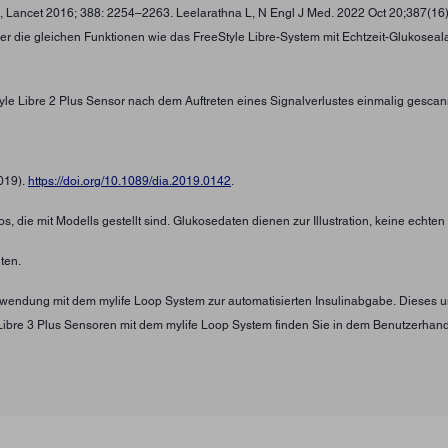
 , Lancet 2016; 388: 2254–2263. Leelarathna L, N Engl J Med. 2022 Oct 20;387(16
ber die gleichen Funktionen wie das FreeStyle Libre-System mit Echtzeit-Glukosea
tyle Libre 2 Plus Sensor nach dem Auftreten eines Signalverlustes einmalig gescan
2019).
https://doi.org/10.1089/dia.2019.0142
.
s, die mit Modells gestellt sind. Glukosedaten dienen zur Illustration, keine echte
ten.
Verwendung mit dem mylife Loop System zur automatisierten Insulinabgabe. Diese
Libre 3 Plus Sensoren mit dem mylife Loop System finden Sie in dem Benutzerha