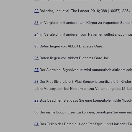
22
Bolinder, Jan, et al. The Lancet. 2016; 388 (10057): 225
23
Im Vergleich mit anderen am Körper zu tragenden Sensore
24
Im Vergleich mit anderen vom Patienten selbst anzubring
25
Daten liegen vor. Abbott Diabetes Care.
26
Daten liegen vor. Abbott Diabetes Care, Inc.
27
Der Alarm bei Signalverlust wird automatisch aktiviert, s
28
Der FreeStyle Libre 3 Plus Sensor ist zertifiziert für Ki
Libre Messsystem bei Kindern bis zur Vollendung des 12. Leb
29
Bitte beachten Sie, dass Sie eine kompatible mylife Yps
30
Um mylife Loop nutzen zu können, benötigen Sie eine mi
31
Das Teilen der Daten aus der FreeStyle LibreLink oder Fre