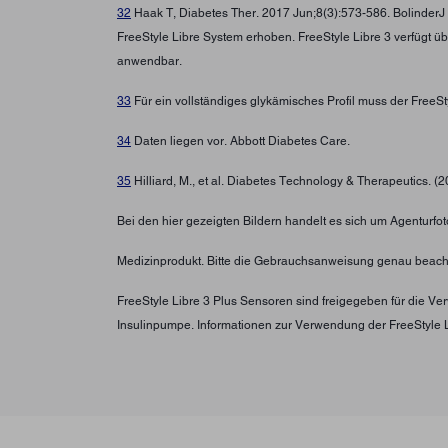
32
Haak T, Diabetes Ther. 2017 Jun;8(3):573-586. BolinderJ
FreeStyle Libre System erhoben. FreeStyle Libre 3 verfügt ü
anwendbar.
33
Für ein vollständiges glykämisches Profil muss der FreeS
34
Daten liegen vor. Abbott Diabetes Care.
35
Hilliard, M., et al. Diabetes Technology & Therapeutics. (
Bei den hier gezeigten Bildern handelt es sich um Agenturfoto
Medizinprodukt. Bitte die Gebrauchsanweisung genau beach
FreeStyle Libre 3 Plus Sensoren sind freigegeben für die 
Insulinpumpe. Informationen zur Verwendung der FreeStyle 