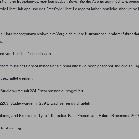
eräten und Betriebssystemen kompatibel. Bevor Sie die App nutzen möchten, besuc
eStyle LibreLink App und das FreeStyle Libre Lesegerät haben ähnliche, aber keine 
yle Libre Messsystems weltweit im Vergleich zu der Nutzeranzahl anderer führend
c.
d von 1 cm bis 4 cm erfassen.
 Monate muss der Sensor mindestens einmal alle 8 Stunden gescannt und alle 15 Ta
geschaltet werden.
. Studie wurde mit 224 Erwachsenen durchgeführt
4-2263. Studie wurde mit 239 Erwachsenen durchgeführt.
toring and Exercise in Type 1 Diabetes: Past, Present and Future. Biosensors 2018;
etverbindung.