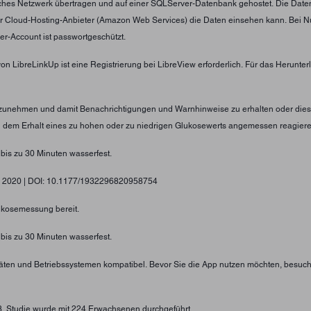
tliches Netzwerk übertragen und auf einer SQLServer-Datenbank gehostet. Die Date
er Cloud-Hosting-Anbieter (Amazon Web Services) die Daten einsehen kann. Bei N
er-Account ist passwortgeschützt.
von LibreLinkUp ist eine Registrierung bei LibreView erforderlich. Für das Herunt
nzunehmen und damit Benachrichtigungen und Warnhinweise zu erhalten oder diese
ei dem Erhalt eines zu hohen oder zu niedrigen Glukosewerts angemessen reagier
 bis zu 30 Minuten wasserfest.
gy, 2020 | DOI: 10.1177/1932296820958754
lukosemessung bereit.
 bis zu 30 Minuten wasserfest.
eräten und Betriebssystemen kompatibel. Bevor Sie die App nutzen möchten, besuc
73. Studie wurde mit 224 Erwachsenen durchgeführt