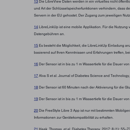
13
Die LibreView Daten werden in ein virtuelles nicht öffen
und Art der Schlüsselspeicherfunktionen verhindern, dass d
Servern in der EU gehostet. Der Zugang zum jeweiligen Nutz
14
LibreLinkUp ist eine mobile Applikation. Für die Nutzung 
Datengebühren an.
15
Es besteht die Möglichkeit, die LibreLinkUp Einladung a
basierend auf Ihren Kenntnissen und Erfahrungen treffen, b
16
Der Sensor ist in bis zu 1 m Wassertiefe für die Dauer von
17
Alva S et al. Journal of Diabetes Science and Technolo
18
Der Sensor ist 60 Minuten nach der Aktivierung für die G
19
Der Sensor ist in bis zu 1 m Wassertiefe für die Dauer von
20
Die FreeStyle Libre 3 App ist nur mit bestimmten Mobilg
Informationen zur Gerätekompatibilität zu erhalten.
21
Haak, Thomas, et al. Diabetes Therapy. 2017; 8 (1): 55–