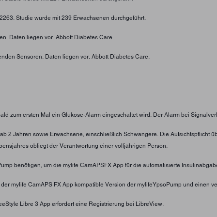
4-2263. Studie wurde mit 239 Erwachsenen durchgeführt.
n. Daten liegen vor. Abbott Diabetes Care.
enden Sensoren. Daten liegen vor. Abbott Diabetes Care.
obald zum ersten Mal ein Glukose-Alarm eingeschaltet wird. Der Alarm bei Signalver
nder ab 2 Jahren sowie Erwachsene, einschließlich Schwangere. Die Aufsichtspflic
ensjahres obliegt der Verantwortung einer volljährigen Person.
oPump benötigen, um die mylife CamAPSFX App für die automatisierte Insulinabgab
t der mylife CamAPS FX App kompatible Version der mylifeYpsoPump und einen ve
eStyle Libre 3 App erfordert eine Registrierung bei LibreView.