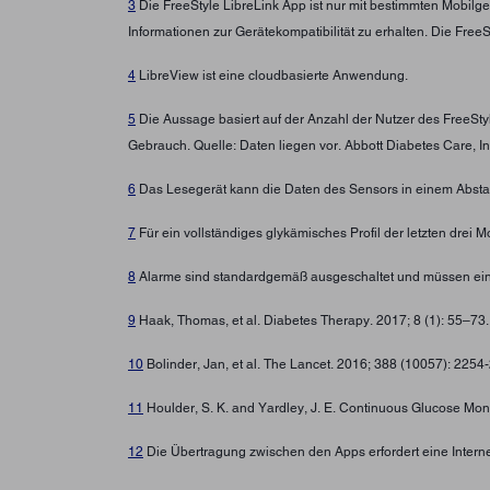
3
Die FreeStyle LibreLink App ist nur mit bestimmten Mobilg
Informationen zur Gerätekompatibilität zu erhalten. Die Fre
4
LibreView ist eine cloudbasierte Anwendung.
5
Die Aussage basiert auf der Anzahl der Nutzer des FreeSt
Gebrauch. Quelle: Daten liegen vor. Abbott Diabetes Care, In
6
Das Lesegerät kann die Daten des Sensors in einem Abstan
7
Für ein vollständiges glykämisches Profil der letzten drei
8
Alarme sind standardgemäß ausgeschaltet und müssen ein
9
Haak, Thomas, et al. Diabetes Therapy. 2017; 8 (1): 55–73
10
Bolinder, Jan, et al. The Lancet. 2016; 388 (10057): 225
11
Houlder, S. K. and Yardley, J. E. Continuous Glucose Moni
12
Die Übertragung zwischen den Apps erfordert eine Intern