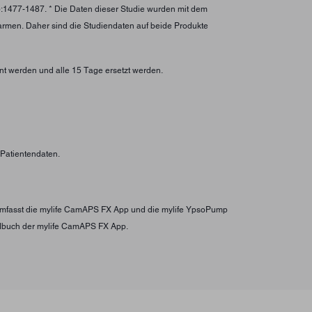
):1477-1487. * Die Daten dieser Studie wurden mit dem
larmen. Daher sind die Studiendaten auf beide Produkte
nt werden und alle 15 Tage ersetzt werden.
n Patientendaten.
s umfasst die mylife CamAPS FX App und die mylife YpsoPump
ndbuch der mylife CamAPS FX App.