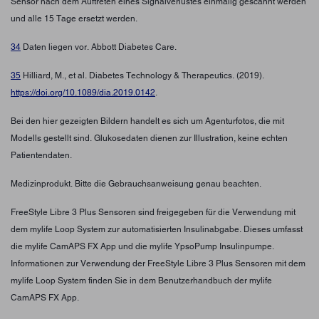
Sensor nach dem Auftreten eines Signalverlustes einmalig gescannt werden
und alle 15 Tage ersetzt werden.
34
Daten liegen vor. Abbott Diabetes Care.
35
Hilliard, M., et al. Diabetes Technology & Therapeutics. (2019).
https://doi.org/10.1089/dia.2019.0142
.
Bei den hier gezeigten Bildern handelt es sich um Agenturfotos, die mit
Modells gestellt sind. Glukosedaten dienen zur Illustration, keine echten
Patientendaten.
Medizinprodukt. Bitte die Gebrauchsanweisung genau beachten.
FreeStyle Libre 3 Plus Sensoren sind freigegeben für die Verwendung mit
dem mylife Loop System zur automatisierten Insulinabgabe. Dieses umfasst
die mylife CamAPS FX App und die mylife YpsoPump Insulinpumpe.
Informationen zur Verwendung der FreeStyle Libre 3 Plus Sensoren mit dem
mylife Loop System finden Sie in dem Benutzerhandbuch der mylife
CamAPS FX App.