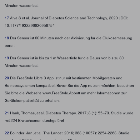
Minuten wasserfest.
17
Alva S et al. Journal of Diabetes Science and Technology, 2020 | DOI:
10.1177/1932296820958754
18
Der Sensor ist 60 Minuten nach der Aktivierung für die Glukosemessung
bereit.
19
Der Sensor ist in bis zu 1 m Wassertiefe für die Dauer von bis zu 30
Minuten wasserfest.
20
Die FreeStyle Libre 3 App ist nur mit bestimmten Mobilgeräten und
Betriebssystemen kompatibel. Bevor Sie die App nutzen möchten, besuchen
Sie bitte die Webseite www.FreeStyle.Abbott um mehr Informationen zur
Gerätekompatibilität zu erhalten.
21
Haak, Thomas, et al. Diabetes Therapy. 2017; 8 (1): 55–73. Studie wurde
mit 224 Erwachsenen durchgeführt
22
Bolinder, Jan, et al. The Lancet. 2016; 388 (10057): 2254-2263. Studie