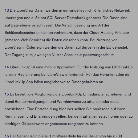
13
Die LibreView Daten werden in ein virtuelles nicht öffentliches Netzwerk
übertragen und auf einer SQLServer-Datenbank gehostet. Die Daten sind
auf Dateiebene verschlüsselt. Die Verschlüsselung und Art der
Schlüsselspeicherfunktionen verhindern, dass der Cloud-Hosting-Anbieter
(Amazon Web Services) die Daten einsehen kann. Bei Nutzung von
LibreView in Österreich werden die Daten auf Servern in der EU gehostet.
Der Zugang zum jeweiligen Nutzer-Account ist passwortgeschützt.
14
LibreLinkUp ist eine mobile Applikation. Für die Nutzung von LibreLinkUp
ist eine Registrierung bei LibreView erforderlich. Für das Herunterladen der
LibreLinkUp App fallen möglicherweise Datengebühren an.
15
Es besteht die Möglichkeit, die LibreLinkUp Einladung anzunehmen und
damit Benachrichtigungen und Warnhinweise zu erhalten oder diese
abzulehnen. Eine Entscheidung hierüber sollten Sie basierend auf Ihren
Kenntnissen und Erfahrungen treffen, bei dem Erhalt eines zu hohen oder zu
niedrigen Glukosewerts angemessen reagieren zu können.
16
Der Sensor ist in bis zu 1 m Wassertiefe für die Dauer von bis zu 30