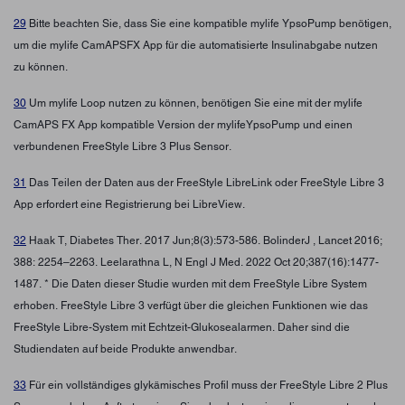
29
Bitte beachten Sie, dass Sie eine kompatible mylife YpsoPump benötigen,
um die mylife CamAPSFX App für die automatisierte Insulinabgabe nutzen
zu können.
30
Um mylife Loop nutzen zu können, benötigen Sie eine mit der mylife
CamAPS FX App kompatible Version der mylifeYpsoPump und einen
verbundenen FreeStyle Libre 3 Plus Sensor.
31
Das Teilen der Daten aus der FreeStyle LibreLink oder FreeStyle Libre 3
App erfordert eine Registrierung bei LibreView.
32
Haak T, Diabetes Ther. 2017 Jun;8(3):573-586. BolinderJ , Lancet 2016;
388: 2254–2263. Leelarathna L, N Engl J Med. 2022 Oct 20;387(16):1477-
1487. * Die Daten dieser Studie wurden mit dem FreeStyle Libre System
erhoben. FreeStyle Libre 3 verfügt über die gleichen Funktionen wie das
FreeStyle Libre-System mit Echtzeit-Glukosealarmen. Daher sind die
Studiendaten auf beide Produkte anwendbar.
33
Für ein vollständiges glykämisches Profil muss der FreeStyle Libre 2 Plus