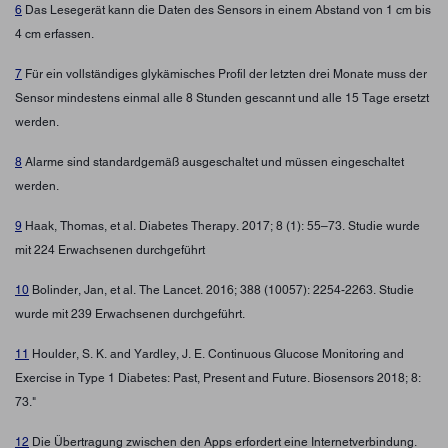
6
Das Lesegerät kann die Daten des Sensors in einem Abstand von 1 cm bis
4 cm erfassen.
7
Für ein vollständiges glykämisches Profil der letzten drei Monate muss der
Sensor mindestens einmal alle 8 Stunden gescannt und alle 15 Tage ersetzt
werden.
8
Alarme sind standardgemäß ausgeschaltet und müssen eingeschaltet
werden.
9
Haak, Thomas, et al. Diabetes Therapy. 2017; 8 (1): 55–73. Studie wurde
mit 224 Erwachsenen durchgeführt
10
Bolinder, Jan, et al. The Lancet. 2016; 388 (10057): 2254-2263. Studie
wurde mit 239 Erwachsenen durchgeführt.
11
Houlder, S. K. and Yardley, J. E. Continuous Glucose Monitoring and
Exercise in Type 1 Diabetes: Past, Present and Future. Biosensors 2018; 8:
73."
12
Die Übertragung zwischen den Apps erfordert eine Internetverbindung.