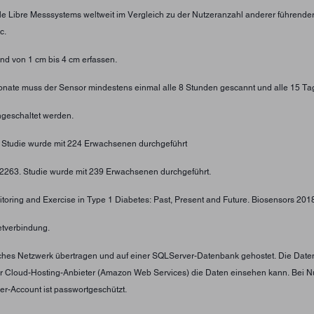
yle Libre Messsystems weltweit im Vergleich zu der Nutzeranzahl anderer führend
c.
d von 1 cm bis 4 cm erfassen.
 Monate muss der Sensor mindestens einmal alle 8 Stunden gescannt und alle 15 Ta
geschaltet werden.
. Studie wurde mit 224 Erwachsenen durchgeführt
4-2263. Studie wurde mit 239 Erwachsenen durchgeführt.
toring and Exercise in Type 1 Diabetes: Past, Present and Future. Biosensors 2018;
etverbindung.
tliches Netzwerk übertragen und auf einer SQLServer-Datenbank gehostet. Die Date
er Cloud-Hosting-Anbieter (Amazon Web Services) die Daten einsehen kann. Bei N
er-Account ist passwortgeschützt.