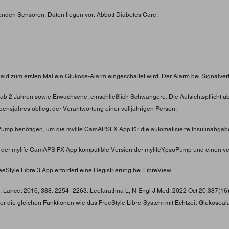
enden Sensoren. Daten liegen vor. Abbott Diabetes Care.
obald zum ersten Mal ein Glukose-Alarm eingeschaltet wird. Der Alarm bei Signalver
nder ab 2 Jahren sowie Erwachsene, einschließlich Schwangere. Die Aufsichtspflic
ensjahres obliegt der Verantwortung einer volljährigen Person.
oPump benötigen, um die mylife CamAPSFX App für die automatisierte Insulinabgab
t der mylife CamAPS FX App kompatible Version der mylifeYpsoPump und einen ve
eStyle Libre 3 App erfordert eine Registrierung bei LibreView.
 , Lancet 2016; 388: 2254–2263. Leelarathna L, N Engl J Med. 2022 Oct 20;387(16
ber die gleichen Funktionen wie das FreeStyle Libre-System mit Echtzeit-Glukosea