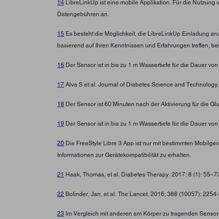
14
LibreLinkUp ist eine mobile Applikation. Für die Nutzung 
Datengebühren an.
15
Es besteht die Möglichkeit, die LibreLinkUp Einladung a
basierend auf Ihren Kenntnissen und Erfahrungen treffen, b
16
Der Sensor ist in bis zu 1 m Wassertiefe für die Dauer von
17
Alva S et al. Journal of Diabetes Science and Technolo
18
Der Sensor ist 60 Minuten nach der Aktivierung für die G
19
Der Sensor ist in bis zu 1 m Wassertiefe für die Dauer von
20
Die FreeStyle Libre 3 App ist nur mit bestimmten Mobilg
Informationen zur Gerätekompatibilität zu erhalten.
21
Haak, Thomas, et al. Diabetes Therapy. 2017; 8 (1): 55–
22
Bolinder, Jan, et al. The Lancet. 2016; 388 (10057): 225
23
Im Vergleich mit anderen am Körper zu tragenden Sensore