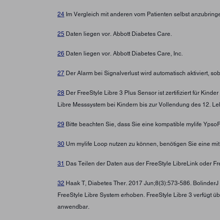
24
Im Vergleich mit anderen vom Patienten selbst anzubring
25
Daten liegen vor. Abbott Diabetes Care.
26
Daten liegen vor. Abbott Diabetes Care, Inc.
27
Der Alarm bei Signalverlust wird automatisch aktiviert, s
28
Der FreeStyle Libre 3 Plus Sensor ist zertifiziert für Ki
Libre Messsystem bei Kindern bis zur Vollendung des 12. Leb
29
Bitte beachten Sie, dass Sie eine kompatible mylife Yps
30
Um mylife Loop nutzen zu können, benötigen Sie eine mi
31
Das Teilen der Daten aus der FreeStyle LibreLink oder Fre
32
Haak T, Diabetes Ther. 2017 Jun;8(3):573-586. BolinderJ
FreeStyle Libre System erhoben. FreeStyle Libre 3 verfügt ü
anwendbar.