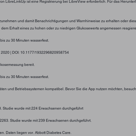
von LibreLinkUp ist eine Registrierung bei LibreView erforderlich. Für das Herunt
nzunehmen und damit Benachrichtigungen und Warnhinweise zu erhalten oder diese
ei dem Erhalt eines zu hohen oder zu niedrigen Glukosewerts angemessen reagier
 bis zu 30 Minuten wasserfest.
gy, 2020 | DOI: 10.1177/1932296820958754
lukosemessung bereit.
 bis zu 30 Minuten wasserfest.
eräten und Betriebssystemen kompatibel. Bevor Sie die App nutzen möchten, besuc
73. Studie wurde mit 224 Erwachsenen durchgeführt
4-2263. Studie wurde mit 239 Erwachsenen durchgeführt.
n. Daten liegen vor. Abbott Diabetes Care.