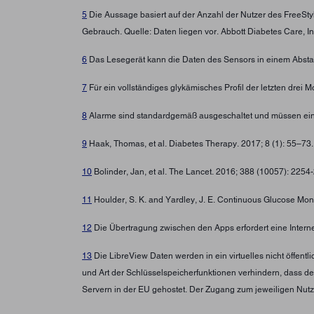
5
Die Aussage basiert auf der Anzahl der Nutzer des FreeSt
Gebrauch. Quelle: Daten liegen vor. Abbott Diabetes Care, In
6
Das Lesegerät kann die Daten des Sensors in einem Abstan
7
Für ein vollständiges glykämisches Profil der letzten drei
8
Alarme sind standardgemäß ausgeschaltet und müssen ein
9
Haak, Thomas, et al. Diabetes Therapy. 2017; 8 (1): 55–73
10
Bolinder, Jan, et al. The Lancet. 2016; 388 (10057): 225
11
Houlder, S. K. and Yardley, J. E. Continuous Glucose Moni
12
Die Übertragung zwischen den Apps erfordert eine Intern
13
Die LibreView Daten werden in ein virtuelles nicht öffen
und Art der Schlüsselspeicherfunktionen verhindern, dass d
Servern in der EU gehostet. Der Zugang zum jeweiligen Nutz