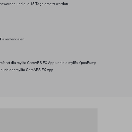
nt werden und alle 15 Tage ersetzt werden.
n Patientendaten.
s umfasst die mylife CamAPS FX App und die mylife YpsoPump
ndbuch der mylife CamAPS FX App.