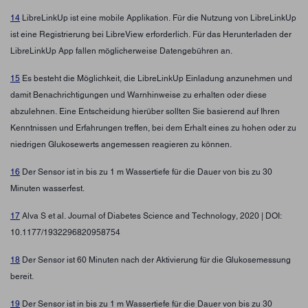
14
LibreLinkUp ist eine mobile Applikation. Für die Nutzung von LibreLinkUp
ist eine Registrierung bei LibreView erforderlich. Für das Herunterladen der
LibreLinkUp App fallen möglicherweise Datengebühren an.
15
Es besteht die Möglichkeit, die LibreLinkUp Einladung anzunehmen und
damit Benachrichtigungen und Warnhinweise zu erhalten oder diese
abzulehnen. Eine Entscheidung hierüber sollten Sie basierend auf Ihren
Kenntnissen und Erfahrungen treffen, bei dem Erhalt eines zu hohen oder zu
niedrigen Glukosewerts angemessen reagieren zu können.
16
Der Sensor ist in bis zu 1 m Wassertiefe für die Dauer von bis zu 30
Minuten wasserfest.
17
Alva S et al. Journal of Diabetes Science and Technology, 2020 | DOI:
10.1177/1932296820958754
18
Der Sensor ist 60 Minuten nach der Aktivierung für die Glukosemessung
bereit.
19
Der Sensor ist in bis zu 1 m Wassertiefe für die Dauer von bis zu 30