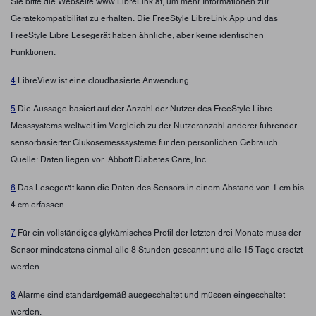
Sie bitte die Webseite www.LibreLink.at, um mehr Informationen zur
Gerätekompatibilität zu erhalten. Die FreeStyle LibreLink App und das
FreeStyle Libre Lesegerät haben ähnliche, aber keine identischen
Funktionen.
4
LibreView ist eine cloudbasierte Anwendung.
5
Die Aussage basiert auf der Anzahl der Nutzer des FreeStyle Libre
Messsystems weltweit im Vergleich zu der Nutzeranzahl anderer führender
sensorbasierter Glukosemesssysteme für den persönlichen Gebrauch.
Quelle: Daten liegen vor. Abbott Diabetes Care, Inc.
6
Das Lesegerät kann die Daten des Sensors in einem Abstand von 1 cm bis
4 cm erfassen.
7
Für ein vollständiges glykämisches Profil der letzten drei Monate muss der
Sensor mindestens einmal alle 8 Stunden gescannt und alle 15 Tage ersetzt
werden.
8
Alarme sind standardgemäß ausgeschaltet und müssen eingeschaltet
werden.