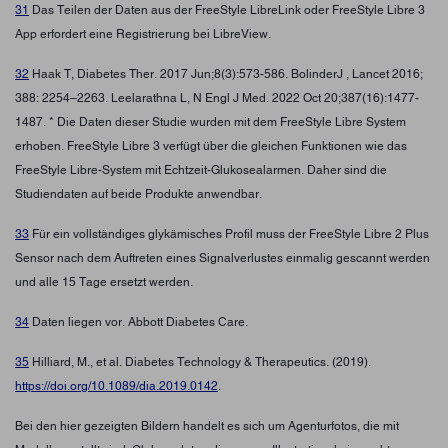
31
Das Teilen der Daten aus der FreeStyle LibreLink oder FreeStyle Libre 3
App erfordert eine Registrierung bei LibreView.
32
Haak T, Diabetes Ther. 2017 Jun;8(3):573-586. BolinderJ , Lancet 2016;
388: 2254–2263. Leelarathna L, N Engl J Med. 2022 Oct 20;387(16):1477-
1487. * Die Daten dieser Studie wurden mit dem FreeStyle Libre System
erhoben. FreeStyle Libre 3 verfügt über die gleichen Funktionen wie das
FreeStyle Libre-System mit Echtzeit-Glukosealarmen. Daher sind die
Studiendaten auf beide Produkte anwendbar.
33
Für ein vollständiges glykämisches Profil muss der FreeStyle Libre 2 Plus
Sensor nach dem Auftreten eines Signalverlustes einmalig gescannt werden
und alle 15 Tage ersetzt werden.
34
Daten liegen vor. Abbott Diabetes Care.
35
Hilliard, M., et al. Diabetes Technology & Therapeutics. (2019).
https://doi.org/10.1089/dia.2019.0142
.
Bei den hier gezeigten Bildern handelt es sich um Agenturfotos, die mit