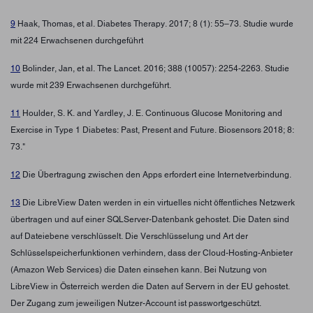
9
Haak, Thomas, et al. Diabetes Therapy. 2017; 8 (1): 55–73. Studie wurde
mit 224 Erwachsenen durchgeführt
10
Bolinder, Jan, et al. The Lancet. 2016; 388 (10057): 2254-2263. Studie
wurde mit 239 Erwachsenen durchgeführt.
11
Houlder, S. K. and Yardley, J. E. Continuous Glucose Monitoring and
Exercise in Type 1 Diabetes: Past, Present and Future. Biosensors 2018; 8:
73."
12
Die Übertragung zwischen den Apps erfordert eine Internetverbindung.
13
Die LibreView Daten werden in ein virtuelles nicht öffentliches Netzwerk
übertragen und auf einer SQLServer-Datenbank gehostet. Die Daten sind
auf Dateiebene verschlüsselt. Die Verschlüsselung und Art der
Schlüsselspeicherfunktionen verhindern, dass der Cloud-Hosting-Anbieter
(Amazon Web Services) die Daten einsehen kann. Bei Nutzung von
LibreView in Österreich werden die Daten auf Servern in der EU gehostet.
Der Zugang zum jeweiligen Nutzer-Account ist passwortgeschützt.