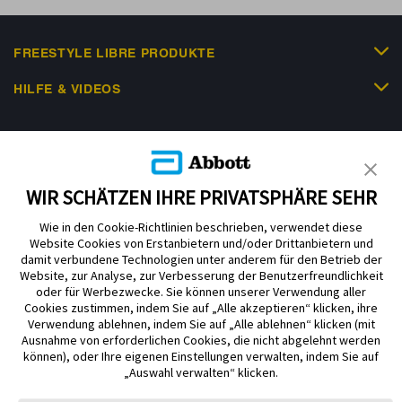
FREESTYLE LIBRE PRODUKTE
HILFE & VIDEOS
KUNDENSHOP
WIR SCHÄTZEN IHRE PRIVATSPHÄRE SEHR
Wie in den Cookie-Richtlinien beschrieben, verwendet diese
Website Cookies von Erstanbietern und/oder Drittanbietern und
damit verbundene Technologien unter anderem für den Betrieb der
Website, zur Analyse, zur Verbesserung der Benutzerfreundlichkeit
Impressum
Nutzungsbedingungen
Datenschutzerklärung
oder für Werbezwecke. Sie können unserer Verwendung aller
Cookie Richtlinie
Barrierefreiheitserklärung
Cookies zustimmen, indem Sie auf „Alle akzeptieren“ klicken, ihre
Verwendung ablehnen, indem Sie auf „Alle ablehnen“ klicken (mit
Mitteilung zur Datenverordnung
Cookie-Präferenzen
Ausnahme von erforderlichen Cookies, die nicht abgelehnt werden
können), oder Ihre eigenen Einstellungen verwalten, indem Sie auf
„Auswahl verwalten“ klicken.
Copyright © 2026 Abbott. Alle Rechte vorbehalten. Libre, das
Schmetterlingslogo, die Form und das Erscheinungsbild des Sensors, die