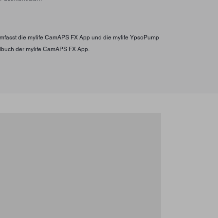
s umfasst die mylife CamAPS FX App und die mylife YpsoPump
ndbuch der mylife CamAPS FX App.