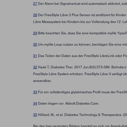
27
Der Alarm bei Signalverlust wird automatisch aktiviert, s
28
Der FreeStyle Libre 3 Plus Sensor ist zertifiziert für Ki
Libre Messsystem bei Kindern bis zur Vollendung des 12. Leb
29
Bitte beachten Sie, dass Sie eine kompatible mylife Yps
30
Um mylife Loop nutzen zu können, benötigen Sie eine mi
31
Das Teilen der Daten aus der FreeStyle LibreLink oder Fre
32
Haak T, Diabetes Ther. 2017 Jun;8(3):573-586. BolinderJ
FreeStyle Libre System erhoben. FreeStyle Libre 3 verfügt ü
anwendbar.
33
Für ein vollständiges glykämisches Profil muss der FreeS
34
Daten liegen vor. Abbott Diabetes Care.
35
Hilliard, M., et al. Diabetes Technology & Therapeutics. (
Bei den hier gezeigten Bildern handelt es sich um Agenturfoto