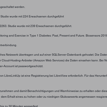
geschaltet werden.
. Studie wurde mit 224 Erwachsenen durchgeführt
4-2263. Studie wurde mit 239 Erwachsenen durchgeführt.
toring and Exercise in Type 1 Diabetes: Past, Present and Future. Biosensors 2018;
etverbindung.
tliches Netzwerk übertragen und auf einer SQLServer-Datenbank gehostet. Die Date
er Cloud-Hosting-Anbieter (Amazon Web Services) die Daten einsehen kann. Bei N
er-Account ist passwortgeschützt.
von LibreLinkUp ist eine Registrierung bei LibreView erforderlich. Für das Herunt
nzunehmen und damit Benachrichtigungen und Warnhinweise zu erhalten oder diese
ei dem Erhalt eines zu hohen oder zu niedrigen Glukosewerts angemessen reagier
 bis zu 30 Minuten wasserfest.