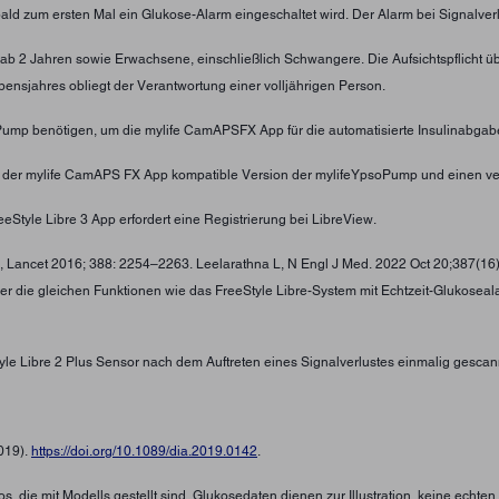
obald zum ersten Mal ein Glukose-Alarm eingeschaltet wird. Der Alarm bei Signalver
nder ab 2 Jahren sowie Erwachsene, einschließlich Schwangere. Die Aufsichtspflic
ensjahres obliegt der Verantwortung einer volljährigen Person.
oPump benötigen, um die mylife CamAPSFX App für die automatisierte Insulinabgab
t der mylife CamAPS FX App kompatible Version der mylifeYpsoPump und einen ve
eStyle Libre 3 App erfordert eine Registrierung bei LibreView.
 , Lancet 2016; 388: 2254–2263. Leelarathna L, N Engl J Med. 2022 Oct 20;387(16
ber die gleichen Funktionen wie das FreeStyle Libre-System mit Echtzeit-Glukosea
tyle Libre 2 Plus Sensor nach dem Auftreten eines Signalverlustes einmalig gescan
2019).
https://doi.org/10.1089/dia.2019.0142
.
s, die mit Modells gestellt sind. Glukosedaten dienen zur Illustration, keine echte