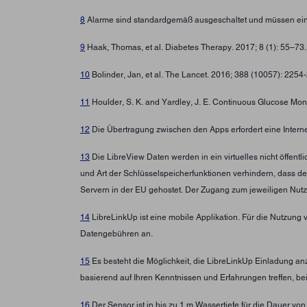
8
Alarme sind standardgemäß ausgeschaltet und müssen ein
9
Haak, Thomas, et al. Diabetes Therapy. 2017; 8 (1): 55–73
10
Bolinder, Jan, et al. The Lancet. 2016; 388 (10057): 225
11
Houlder, S. K. and Yardley, J. E. Continuous Glucose Moni
12
Die Übertragung zwischen den Apps erfordert eine Intern
13
Die LibreView Daten werden in ein virtuelles nicht öffen
und Art der Schlüsselspeicherfunktionen verhindern, dass d
Servern in der EU gehostet. Der Zugang zum jeweiligen Nutz
14
LibreLinkUp ist eine mobile Applikation. Für die Nutzung 
Datengebühren an.
15
Es besteht die Möglichkeit, die LibreLinkUp Einladung a
basierend auf Ihren Kenntnissen und Erfahrungen treffen, b
16
Der Sensor ist in bis zu 1 m Wassertiefe für die Dauer von