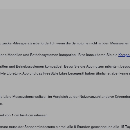
lutzucker-Messgeräts ist erforderlich wenn die Symptome nicht mit den Messwerte
hone Modellen und Betriebssystemen kompatibel. Bitte konsultieren Sie die
Kompati
eräten und Betriebssystemen kompatibel. Bevor Sie die App nutzen möchten, besuc
eStyle LibreLink App und das FreeStyle Libre Lesegerät haben ähnliche, aber keine 
yle Libre Messsystems weltweit im Vergleich zu der Nutzeranzahl anderer führend
c.
d von 1 cm bis 4 cm erfassen.
 Monate muss der Sensor mindestens einmal alle 8 Stunden gescannt und alle 15 Ta