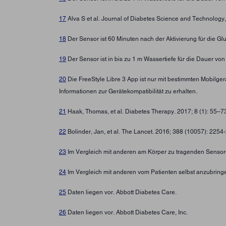
17
Alva S et al. Journal of Diabetes Science and Technolo
18
Der Sensor ist 60 Minuten nach der Aktivierung für die G
19
Der Sensor ist in bis zu 1 m Wassertiefe für die Dauer von
20
Die FreeStyle Libre 3 App ist nur mit bestimmten Mobilg
Informationen zur Gerätekompatibilität zu erhalten.
21
Haak, Thomas, et al. Diabetes Therapy. 2017; 8 (1): 55–
22
Bolinder, Jan, et al. The Lancet. 2016; 388 (10057): 225
23
Im Vergleich mit anderen am Körper zu tragenden Sensore
24
Im Vergleich mit anderen vom Patienten selbst anzubring
25
Daten liegen vor. Abbott Diabetes Care.
26
Daten liegen vor. Abbott Diabetes Care, Inc.