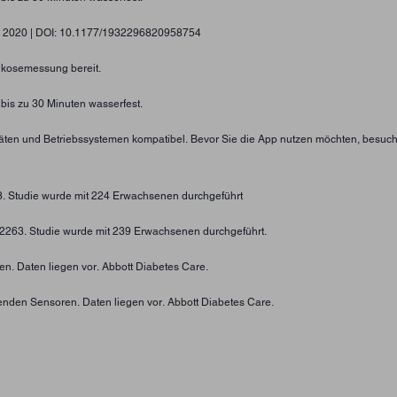
gy, 2020 | DOI: 10.1177/1932296820958754
lukosemessung bereit.
 bis zu 30 Minuten wasserfest.
eräten und Betriebssystemen kompatibel. Bevor Sie die App nutzen möchten, besuc
73. Studie wurde mit 224 Erwachsenen durchgeführt
4-2263. Studie wurde mit 239 Erwachsenen durchgeführt.
n. Daten liegen vor. Abbott Diabetes Care.
enden Sensoren. Daten liegen vor. Abbott Diabetes Care.