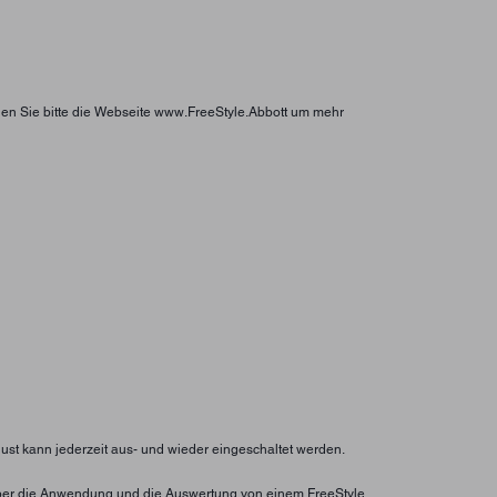
hen Sie bitte die Webseite www.FreeStyle.Abbott um mehr
lust kann jederzeit aus- und wieder eingeschaltet werden.
ht über die Anwendung und die Auswertung von einem FreeStyle