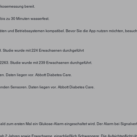
lukosemessung bereit.
 bis zu 30 Minuten wasserfest.
eräten und Betriebssystemen kompatibel. Bevor Sie die App nutzen möchten, besuc
73. Studie wurde mit 224 Erwachsenen durchgeführt
4-2263. Studie wurde mit 239 Erwachsenen durchgeführt.
n. Daten liegen vor. Abbott Diabetes Care.
enden Sensoren. Daten liegen vor. Abbott Diabetes Care.
obald zum ersten Mal ein Glukose-Alarm eingeschaltet wird. Der Alarm bei Signalver
nder ab 2 Jahren sowie Erwachsene, einschließlich Schwangere. Die Aufsichtspflic