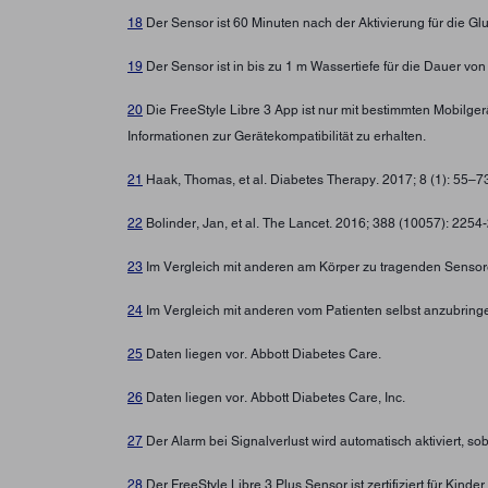
18
Der Sensor ist 60 Minuten nach der Aktivierung für die G
19
Der Sensor ist in bis zu 1 m Wassertiefe für die Dauer von
20
Die FreeStyle Libre 3 App ist nur mit bestimmten Mobilg
Informationen zur Gerätekompatibilität zu erhalten.
21
Haak, Thomas, et al. Diabetes Therapy. 2017; 8 (1): 55–
22
Bolinder, Jan, et al. The Lancet. 2016; 388 (10057): 225
23
Im Vergleich mit anderen am Körper zu tragenden Sensore
24
Im Vergleich mit anderen vom Patienten selbst anzubring
25
Daten liegen vor. Abbott Diabetes Care.
26
Daten liegen vor. Abbott Diabetes Care, Inc.
27
Der Alarm bei Signalverlust wird automatisch aktiviert, s
28
Der FreeStyle Libre 3 Plus Sensor ist zertifiziert für Ki