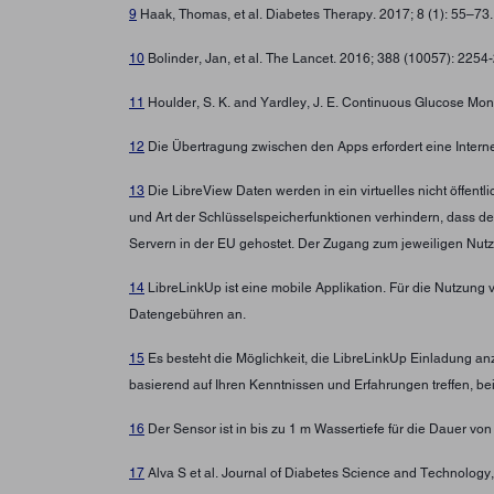
9
Haak, Thomas, et al. Diabetes Therapy. 2017; 8 (1): 55–73
10
Bolinder, Jan, et al. The Lancet. 2016; 388 (10057): 225
11
Houlder, S. K. and Yardley, J. E. Continuous Glucose Moni
12
Die Übertragung zwischen den Apps erfordert eine Intern
13
Die LibreView Daten werden in ein virtuelles nicht öffen
und Art der Schlüsselspeicherfunktionen verhindern, dass d
Servern in der EU gehostet. Der Zugang zum jeweiligen Nutz
14
LibreLinkUp ist eine mobile Applikation. Für die Nutzung 
Datengebühren an.
15
Es besteht die Möglichkeit, die LibreLinkUp Einladung a
basierend auf Ihren Kenntnissen und Erfahrungen treffen, b
16
Der Sensor ist in bis zu 1 m Wassertiefe für die Dauer von
17
Alva S et al. Journal of Diabetes Science and Technolo