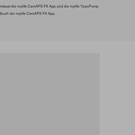
s umfasst die mylife CamAPS FX App und die mylife YpsoPump
ndbuch der mylife CamAPS FX App.