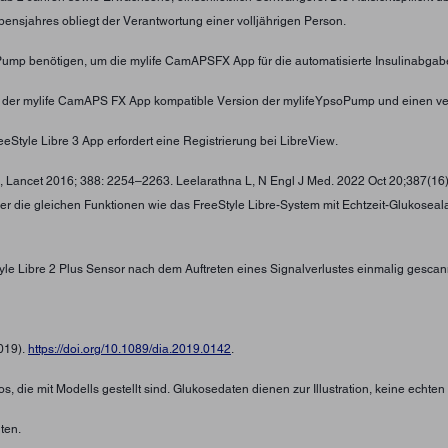
ensjahres obliegt der Verantwortung einer volljährigen Person.
oPump benötigen, um die mylife CamAPSFX App für die automatisierte Insulinabgab
t der mylife CamAPS FX App kompatible Version der mylifeYpsoPump und einen ve
eStyle Libre 3 App erfordert eine Registrierung bei LibreView.
 , Lancet 2016; 388: 2254–2263. Leelarathna L, N Engl J Med. 2022 Oct 20;387(16
ber die gleichen Funktionen wie das FreeStyle Libre-System mit Echtzeit-Glukosea
tyle Libre 2 Plus Sensor nach dem Auftreten eines Signalverlustes einmalig gescan
2019).
https://doi.org/10.1089/dia.2019.0142
.
s, die mit Modells gestellt sind. Glukosedaten dienen zur Illustration, keine echte
ten.