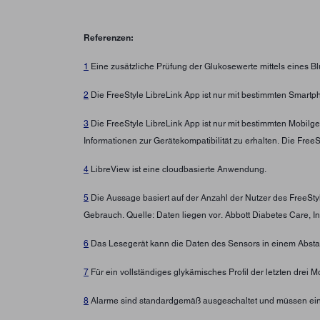
Referenzen:
1
Eine zusätzliche Prüfung der Glukosewerte mittels eines B
2
Die FreeStyle LibreLink App ist nur mit bestimmten Smartp
3
Die FreeStyle LibreLink App ist nur mit bestimmten Mobilg
Informationen zur Gerätekompatibilität zu erhalten. Die Fre
4
LibreView ist eine cloudbasierte Anwendung.
5
Die Aussage basiert auf der Anzahl der Nutzer des FreeSt
Gebrauch. Quelle: Daten liegen vor. Abbott Diabetes Care, In
6
Das Lesegerät kann die Daten des Sensors in einem Abstan
7
Für ein vollständiges glykämisches Profil der letzten drei
8
Alarme sind standardgemäß ausgeschaltet und müssen ein