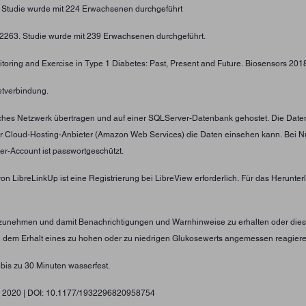
. Studie wurde mit 224 Erwachsenen durchgeführt
4-2263. Studie wurde mit 239 Erwachsenen durchgeführt.
toring and Exercise in Type 1 Diabetes: Past, Present and Future. Biosensors 2018;
etverbindung.
tliches Netzwerk übertragen und auf einer SQLServer-Datenbank gehostet. Die Date
er Cloud-Hosting-Anbieter (Amazon Web Services) die Daten einsehen kann. Bei N
er-Account ist passwortgeschützt.
von LibreLinkUp ist eine Registrierung bei LibreView erforderlich. Für das Herunt
nzunehmen und damit Benachrichtigungen und Warnhinweise zu erhalten oder diese
ei dem Erhalt eines zu hohen oder zu niedrigen Glukosewerts angemessen reagier
 bis zu 30 Minuten wasserfest.
gy, 2020 | DOI: 10.1177/1932296820958754