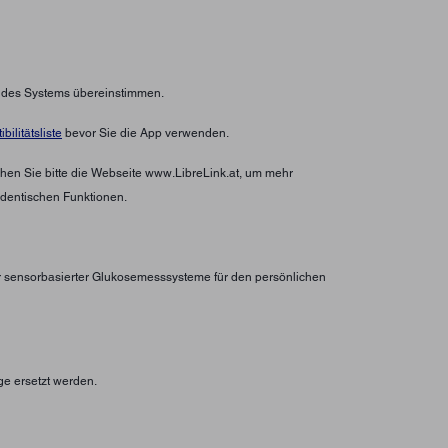
n des Systems übereinstimmen.
bilitätsliste
bevor Sie die App verwenden.
hen Sie bitte die Webseite www.LibreLink.at, um mehr
identischen Funktionen.
er sensorbasierter Glukosemesssysteme für den persönlichen
ge ersetzt werden.