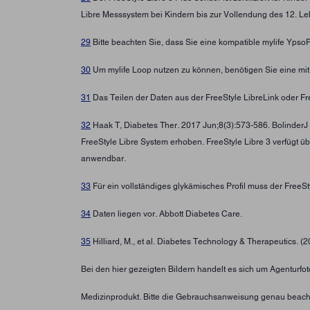
Libre Messsystem bei Kindern bis zur Vollendung des 12. Leb
29
Bitte beachten Sie, dass Sie eine kompatible mylife Yps
30
Um mylife Loop nutzen zu können, benötigen Sie eine mi
31
Das Teilen der Daten aus der FreeStyle LibreLink oder Fre
32
Haak T, Diabetes Ther. 2017 Jun;8(3):573-586. BolinderJ
FreeStyle Libre System erhoben. FreeStyle Libre 3 verfügt ü
anwendbar.
33
Für ein vollständiges glykämisches Profil muss der FreeS
34
Daten liegen vor. Abbott Diabetes Care.
35
Hilliard, M., et al. Diabetes Technology & Therapeutics. (
Bei den hier gezeigten Bildern handelt es sich um Agenturfoto
Medizinprodukt. Bitte die Gebrauchsanweisung genau beach