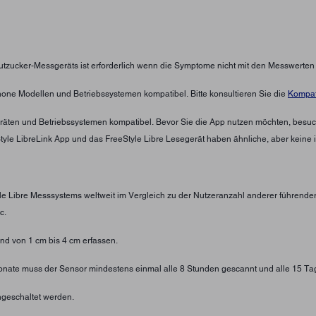
lutzucker-Messgeräts ist erforderlich wenn die Symptome nicht mit den Messwerte
hone Modellen und Betriebssystemen kompatibel. Bitte konsultieren Sie die
Kompati
eräten und Betriebssystemen kompatibel. Bevor Sie die App nutzen möchten, besuc
eStyle LibreLink App und das FreeStyle Libre Lesegerät haben ähnliche, aber keine 
yle Libre Messsystems weltweit im Vergleich zu der Nutzeranzahl anderer führend
c.
d von 1 cm bis 4 cm erfassen.
 Monate muss der Sensor mindestens einmal alle 8 Stunden gescannt und alle 15 Ta
geschaltet werden.