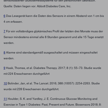
sensorbasierter Glukosemesssysteme für den persönlichen Gebrauch.
Quelle: Daten liegen vor. Abbott Diabetes Care, Inc.
6
Das Lesegerät kann die Daten des Sensors in einem Abstand von 1 cm bis
4 cm erfassen.
7
Für ein vollständiges glykämisches Profil der letzten drei Monate muss der
Sensor mindestens einmal alle 8 Stunden gescannt und alle 15 Tage ersetzt
werden.
8
Alarme sind standardgemäß ausgeschaltet und müssen eingeschaltet
werden.
9
Haak, Thomas, et al. Diabetes Therapy. 2017; 8 (1): 55–73. Studie wurde
mit 224 Erwachsenen durchgeführt
10
Bolinder, Jan, et al. The Lancet. 2016; 388 (10057): 2254-2263. Studie
wurde mit 239 Erwachsenen durchgeführt.
11
Houlder, S. K. and Yardley, J. E. Continuous Glucose Monitoring and
Exercise in Type 1 Diabetes: Past, Present and Future. Biosensors 2018; 8: