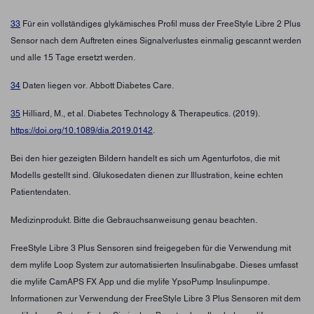
33
Für ein vollständiges glykämisches Profil muss der FreeStyle Libre 2 Plus
Sensor nach dem Auftreten eines Signalverlustes einmalig gescannt werden
und alle 15 Tage ersetzt werden.
34
Daten liegen vor. Abbott Diabetes Care.
35
Hilliard, M., et al. Diabetes Technology & Therapeutics. (2019).
https://doi.org/10.1089/dia.2019.0142
.
Bei den hier gezeigten Bildern handelt es sich um Agenturfotos, die mit
Modells gestellt sind. Glukosedaten dienen zur Illustration, keine echten
Patientendaten.
Medizinprodukt. Bitte die Gebrauchsanweisung genau beachten.
FreeStyle Libre 3 Plus Sensoren sind freigegeben für die Verwendung mit
dem mylife Loop System zur automatisierten Insulinabgabe. Dieses umfasst
die mylife CamAPS FX App und die mylife YpsoPump Insulinpumpe.
Informationen zur Verwendung der FreeStyle Libre 3 Plus Sensoren mit dem