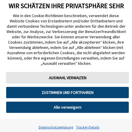
WIR SCHÄTZEN IHRE PRIVATSPHÄRE SEHR
Wie in den Cookie-Richtlinien beschrieben, verwendet diese
Website Cookies von Erstanbietern und/oder Drittanbietern und
damit verbundene Technologien unter anderem für den Betrieb der
Website, zur Analyse, zur Verbesserung der Benutzerfreundlichkeit
Impressum
Nutzungsbedingungen
Datenschutzerklärung
oder für Werbezwecke. Sie können unserer Verwendung aller
Cookie Richtlinie
Barrierefreiheitserklärung
Cookies zustimmen, indem Sie auf „Alle akzeptieren“ klicken, ihre
Verwendung ablehnen, indem Sie auf „Alle ablehnen“ klicken (mit
Mitteilung zur Datenverordnung
Cookie-Präferenzen
Ausnahme von erforderlichen Cookies, die nicht abgelehnt werden
können), oder Ihre eigenen Einstellungen verwalten, indem Sie auf
„Auswahl verwalten“ klicken.
Copyright © 2026 Abbott. Alle Rechte vorbehalten. Libre, das
Schmetterlingslogo, die Form und das Erscheinungsbild des Sensors, die
Farbe Gelb sowie sämtliche damit zusammenhängende Marken und/oder
AUSWAHL VERWALTEN
Designs sind das geistige Eigentum der Abbott Unternehmensgruppe in
ausgewählten Ländern.
ZUSTIMMEN UND FORTFAHREN
Tandem Diabetes Care, Inc. Alle Rechte vorbehalten. Tandem Diabetes
Care, die Tandem Logos, Control-IQ, Control-IQ+, t:slim X2, t:slim, Tandem
t:slim Mobile App und Tandem Source sind eingetragene Marken oder
Marken von Tandem Diabetes Care, Inc. in den USA und/oder anderen
Alle verweigern
Ländern.
ADC-2621330 v9.0
Datenschutzerklärung
Tracker-Details