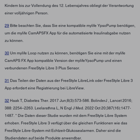
Kindern bis zur Vollendung des 12. Lebensjahres obliegt der Verantwortung
einer volljährigen Person.
29
Bitte beachten Sie, dass Sie eine kompatible mylife YpsoPump benötigen,
um die mylife CamAPSFX App für die automatisierte Insulinabgabe nutzen
zu können.
30
Um mylife Loop nutzen zu können, benötigen Sie eine mit der mylife
CamAPS FX App kompatible Version der mylifeYpsoPump und einen
verbundenen FreeStyle Libre 3 Plus Sensor.
31
Das Teilen der Daten aus der FreeStyle LibreLink oder FreeStyle Libre 3
App erfordert eine Registrierung bei LibreView.
32
Haak T, Diabetes Ther. 2017 Jun;8(3):573-586. BolinderJ , Lancet 2016;
388: 2254–2263. Leelarathna L, N Engl J Med. 2022 Oct 20;387(16):1477-
1487. * Die Daten dieser Studie wurden mit dem FreeStyle Libre System
erhoben. FreeStyle Libre 3 verfügt über die gleichen Funktionen wie das
FreeStyle Libre-System mit Echtzeit-Glukosealarmen. Daher sind die
Studiendaten auf beide Produkte anwendbar.