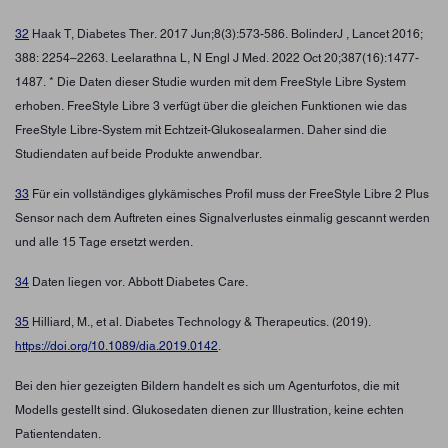
32
Haak T, Diabetes Ther. 2017 Jun;8(3):573-586. BolinderJ , Lancet 2016;
388: 2254–2263. Leelarathna L, N Engl J Med. 2022 Oct 20;387(16):1477-
1487. * Die Daten dieser Studie wurden mit dem FreeStyle Libre System
erhoben. FreeStyle Libre 3 verfügt über die gleichen Funktionen wie das
FreeStyle Libre-System mit Echtzeit-Glukosealarmen. Daher sind die
Studiendaten auf beide Produkte anwendbar.
33
Für ein vollständiges glykämisches Profil muss der FreeStyle Libre 2 Plus
Sensor nach dem Auftreten eines Signalverlustes einmalig gescannt werden
und alle 15 Tage ersetzt werden.
34
Daten liegen vor. Abbott Diabetes Care.
35
Hilliard, M., et al. Diabetes Technology & Therapeutics. (2019).
https://doi.org/10.1089/dia.2019.0142
.
Bei den hier gezeigten Bildern handelt es sich um Agenturfotos, die mit
Modells gestellt sind. Glukosedaten dienen zur Illustration, keine echten
Patientendaten.