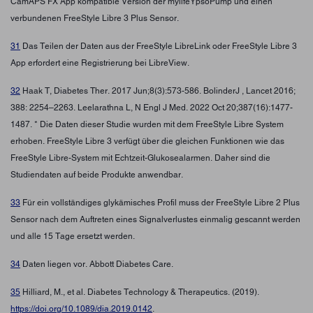
CamAPS FX App kompatible Version der mylifeYpsoPump und einen
verbundenen FreeStyle Libre 3 Plus Sensor.
31
Das Teilen der Daten aus der FreeStyle LibreLink oder FreeStyle Libre 3
App erfordert eine Registrierung bei LibreView.
32
Haak T, Diabetes Ther. 2017 Jun;8(3):573-586. BolinderJ , Lancet 2016;
388: 2254–2263. Leelarathna L, N Engl J Med. 2022 Oct 20;387(16):1477-
1487. * Die Daten dieser Studie wurden mit dem FreeStyle Libre System
erhoben. FreeStyle Libre 3 verfügt über die gleichen Funktionen wie das
FreeStyle Libre-System mit Echtzeit-Glukosealarmen. Daher sind die
Studiendaten auf beide Produkte anwendbar.
33
Für ein vollständiges glykämisches Profil muss der FreeStyle Libre 2 Plus
Sensor nach dem Auftreten eines Signalverlustes einmalig gescannt werden
und alle 15 Tage ersetzt werden.
34
Daten liegen vor. Abbott Diabetes Care.
35
Hilliard, M., et al. Diabetes Technology & Therapeutics. (2019).
https://doi.org/10.1089/dia.2019.0142
.