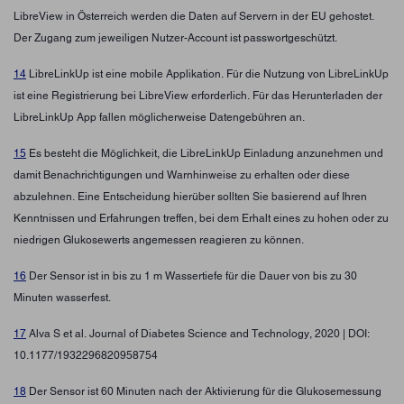
LibreView in Österreich werden die Daten auf Servern in der EU gehostet.
Der Zugang zum jeweiligen Nutzer-Account ist passwortgeschützt.
14
LibreLinkUp ist eine mobile Applikation. Für die Nutzung von LibreLinkUp
ist eine Registrierung bei LibreView erforderlich. Für das Herunterladen der
LibreLinkUp App fallen möglicherweise Datengebühren an.
15
Es besteht die Möglichkeit, die LibreLinkUp Einladung anzunehmen und
damit Benachrichtigungen und Warnhinweise zu erhalten oder diese
abzulehnen. Eine Entscheidung hierüber sollten Sie basierend auf Ihren
Kenntnissen und Erfahrungen treffen, bei dem Erhalt eines zu hohen oder zu
niedrigen Glukosewerts angemessen reagieren zu können.
16
Der Sensor ist in bis zu 1 m Wassertiefe für die Dauer von bis zu 30
Minuten wasserfest.
17
Alva S et al. Journal of Diabetes Science and Technology, 2020 | DOI:
10.1177/1932296820958754
18
Der Sensor ist 60 Minuten nach der Aktivierung für die Glukosemessung