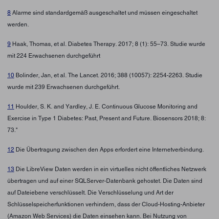
8
Alarme sind standardgemäß ausgeschaltet und müssen eingeschaltet
werden.
9
Haak, Thomas, et al. Diabetes Therapy. 2017; 8 (1): 55–73. Studie wurde
mit 224 Erwachsenen durchgeführt
10
Bolinder, Jan, et al. The Lancet. 2016; 388 (10057): 2254-2263. Studie
wurde mit 239 Erwachsenen durchgeführt.
11
Houlder, S. K. and Yardley, J. E. Continuous Glucose Monitoring and
Exercise in Type 1 Diabetes: Past, Present and Future. Biosensors 2018; 8:
73."
12
Die Übertragung zwischen den Apps erfordert eine Internetverbindung.
13
Die LibreView Daten werden in ein virtuelles nicht öffentliches Netzwerk
übertragen und auf einer SQLServer-Datenbank gehostet. Die Daten sind
auf Dateiebene verschlüsselt. Die Verschlüsselung und Art der
Schlüsselspeicherfunktionen verhindern, dass der Cloud-Hosting-Anbieter
(Amazon Web Services) die Daten einsehen kann. Bei Nutzung von