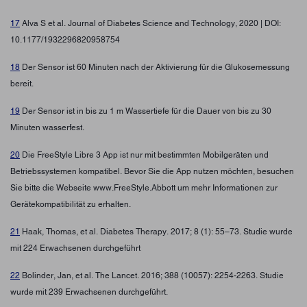
17
Alva S et al. Journal of Diabetes Science and Technology, 2020 | DOI:
10.1177/1932296820958754
18
Der Sensor ist 60 Minuten nach der Aktivierung für die Glukosemessung
bereit.
19
Der Sensor ist in bis zu 1 m Wassertiefe für die Dauer von bis zu 30
Minuten wasserfest.
20
Die FreeStyle Libre 3 App ist nur mit bestimmten Mobilgeräten und
Betriebssystemen kompatibel. Bevor Sie die App nutzen möchten, besuchen
Sie bitte die Webseite www.FreeStyle.Abbott um mehr Informationen zur
Gerätekompatibilität zu erhalten.
21
Haak, Thomas, et al. Diabetes Therapy. 2017; 8 (1): 55–73. Studie wurde
mit 224 Erwachsenen durchgeführt
22
Bolinder, Jan, et al. The Lancet. 2016; 388 (10057): 2254-2263. Studie
wurde mit 239 Erwachsenen durchgeführt.