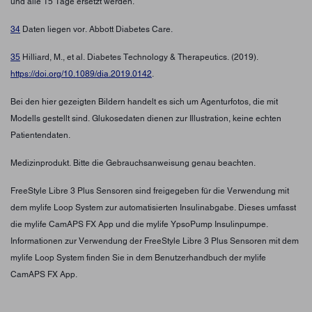
und alle 15 Tage ersetzt werden.
34
Daten liegen vor. Abbott Diabetes Care.
35
Hilliard, M., et al. Diabetes Technology & Therapeutics. (2019).
https://doi.org/10.1089/dia.2019.0142
.
Bei den hier gezeigten Bildern handelt es sich um Agenturfotos, die mit
Modells gestellt sind. Glukosedaten dienen zur Illustration, keine echten
Patientendaten.
Medizinprodukt. Bitte die Gebrauchsanweisung genau beachten.
FreeStyle Libre 3 Plus Sensoren sind freigegeben für die Verwendung mit
dem mylife Loop System zur automatisierten Insulinabgabe. Dieses umfasst
die mylife CamAPS FX App und die mylife YpsoPump Insulinpumpe.
Informationen zur Verwendung der FreeStyle Libre 3 Plus Sensoren mit dem
mylife Loop System finden Sie in dem Benutzerhandbuch der mylife
CamAPS FX App.