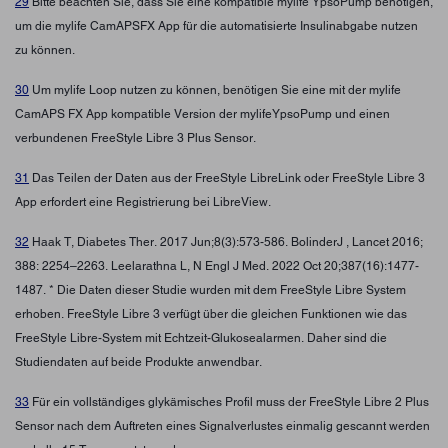
29
Bitte beachten Sie, dass Sie eine kompatible mylife YpsoPump benötigen,
um die mylife CamAPSFX App für die automatisierte Insulinabgabe nutzen
zu können.
30
Um mylife Loop nutzen zu können, benötigen Sie eine mit der mylife
CamAPS FX App kompatible Version der mylifeYpsoPump und einen
verbundenen FreeStyle Libre 3 Plus Sensor.
31
Das Teilen der Daten aus der FreeStyle LibreLink oder FreeStyle Libre 3
App erfordert eine Registrierung bei LibreView.
32
Haak T, Diabetes Ther. 2017 Jun;8(3):573-586. BolinderJ , Lancet 2016;
388: 2254–2263. Leelarathna L, N Engl J Med. 2022 Oct 20;387(16):1477-
1487. * Die Daten dieser Studie wurden mit dem FreeStyle Libre System
erhoben. FreeStyle Libre 3 verfügt über die gleichen Funktionen wie das
FreeStyle Libre-System mit Echtzeit-Glukosealarmen. Daher sind die
Studiendaten auf beide Produkte anwendbar.
33
Für ein vollständiges glykämisches Profil muss der FreeStyle Libre 2 Plus
Sensor nach dem Auftreten eines Signalverlustes einmalig gescannt werden