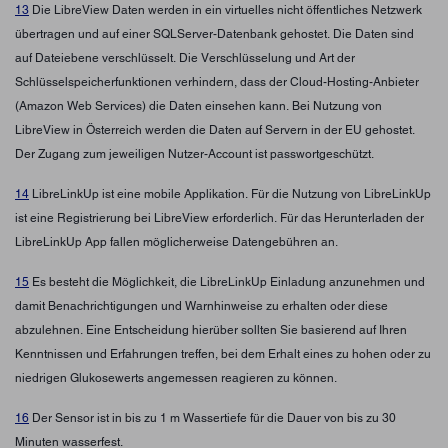
13
Die LibreView Daten werden in ein virtuelles nicht öffentliches Netzwerk
übertragen und auf einer SQLServer-Datenbank gehostet. Die Daten sind
auf Dateiebene verschlüsselt. Die Verschlüsselung und Art der
Schlüsselspeicherfunktionen verhindern, dass der Cloud-Hosting-Anbieter
(Amazon Web Services) die Daten einsehen kann. Bei Nutzung von
LibreView in Österreich werden die Daten auf Servern in der EU gehostet.
Der Zugang zum jeweiligen Nutzer-Account ist passwortgeschützt.
14
LibreLinkUp ist eine mobile Applikation. Für die Nutzung von LibreLinkUp
ist eine Registrierung bei LibreView erforderlich. Für das Herunterladen der
LibreLinkUp App fallen möglicherweise Datengebühren an.
15
Es besteht die Möglichkeit, die LibreLinkUp Einladung anzunehmen und
damit Benachrichtigungen und Warnhinweise zu erhalten oder diese
abzulehnen. Eine Entscheidung hierüber sollten Sie basierend auf Ihren
Kenntnissen und Erfahrungen treffen, bei dem Erhalt eines zu hohen oder zu
niedrigen Glukosewerts angemessen reagieren zu können.
16
Der Sensor ist in bis zu 1 m Wassertiefe für die Dauer von bis zu 30
Minuten wasserfest.